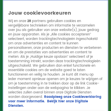
Jouw cookievoorkeuren
Wij en onze
28
partners gebruiken cookies en
vergelijkbare technieken om informatie te verzamelen
over jou als gebruiker van onze website(s), jouw gedrag
en jouw apparaten. Als je „Alle cookies accepteren”
Home
Acties
Radio 10 zenders
Radioshows
DJ's
Hitlijsten
selecteert, worden trackingtechnologieën ingeschakeld
Radio luisteren
om onze advertenties en content te kunnen
personaliseren, onze producten en diensten te verbeteren
Volg Radio 10
en om de prestaties van advertenties en content te
meten. Als je „Huidige keuze opslaan” selecteert of je
toestemming intrekt, worden deze trackingtechnologieën
uitgeschakeld. We gebruiken dan enkel functionele en
Zoeken
essentiële cookies om de website goed te laten
functioneren en veilig te houden. Je kunt dit menu op
ieder moment opnieuw openen om je keuzes te wijzigen of
Home
Online Radio Luisteren
Acties
Shows
Alle zenders
om je toestemming in te trekken door op de link Cookie-
instellingen onder aan de webpagina te klikken. Je
selecties zullen overal binnen onze Digitale Diensten
worden doorgevoerd.
Raadpleeg onze Cookieverklaring
voor meer informatie.
Bekijk hier onze Digitale
Diensten.