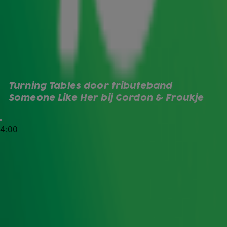
Vandaag is het maar liefst 15 jaar (!) geleden dat Adele
haar iconische album
uitbracht. Ter ere van dit jubileum
21
was tributeband Someone Like Her te gast in de
Ochtendshow met
Gordon & Froukje
. De zangeres en
pianist speelden twee prachtige nummers van het album:
Someone Like You en Turning Tables. Was dat even
genieten! Benieuwd geworden? Bekijk de optredens zelf.
Turning Tables door tributeband 
Turning Tables
Someone Like Her bij Gordon & Froukje
Door
Redactie
4:00
Lees ook
Waanzinnige medley van Adele's grootste
hits door Someone Like Her
Froukje aangereden door
bankovervallers?!