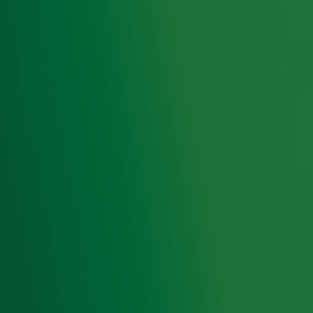
Ochtendmensen opgelet: vroeg wakker
worden is niet goed voor je!
Ontvang onze nieuwsbrief
Meld je aan voor de nieuwsbrief van Radio 10 en blijf op
de hoogte van het laatste Radio 10-nieuws.
Aanmelden
Meld je aan voor onze wekelijkse nieuwsbrief met daarin
het laatste nieuws en aanbiedingen die wijzelf of in
samenwerking met onze partners organiseren. Je kunt je
op ieder moment afmelden. Zie voor meer informatie de
privacyverklaring
.
Snel naar
Home
Radiofrequenties Radio 10
Hitlijsten
Radio 10 DJ's
Radio 10 zenders