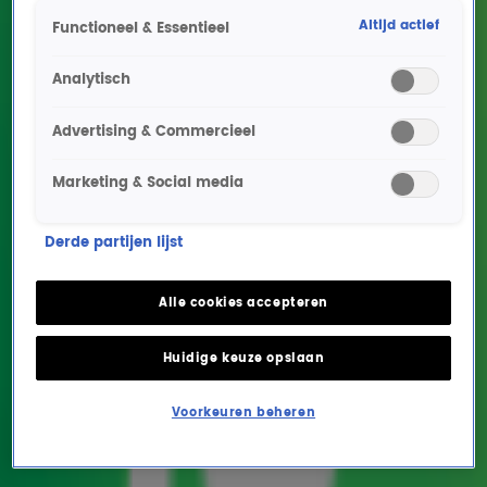
Altijd actief
Functioneel & Essentieel
Analytisch
Advertising & Commercieel
Marketing & Social media
Tributeband Someone
Derde partijen lijst
Like Her eert Adele’s
album 21 live bij Gordon &
Alle cookies accepteren
Froukje!
Huidige keuze opslaan
ENTERTAINMENT
21 jan 2026, 11:27
Voorkeuren beheren