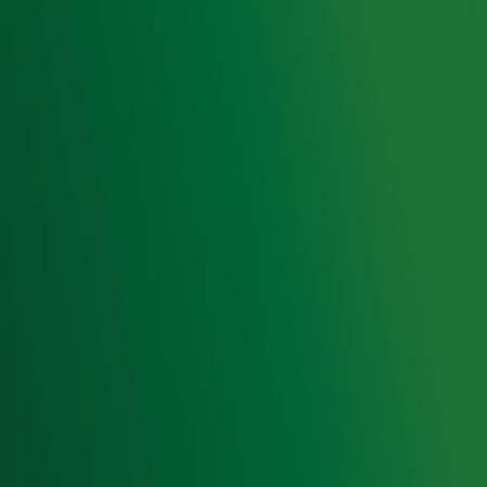
Livemuziek
Acties
Luisteren naar Radio 10
Voorwaarden
Privacyverklaring
Gebruiksvoorwaarden
Cookieverklaring
Digitale diensten
Cookie instellingen
Adverteren
Vacatures
Publieksservice
Toegankelijkheid
Contact met de Studio
0909-300 10 10
info@radio10.nl
Whatsapp met de Studio
Download de Radio 10 App
Volg Radio 10