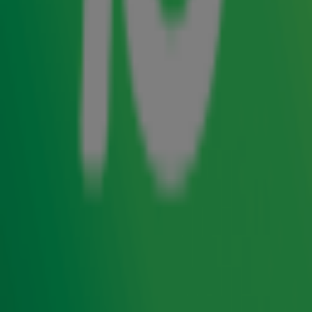
hij op in de Ziggo Dome in Amsterdam! Het concert
van de Britse zanger staat in het teken van zijn Defy
Explanation Tour.
Tom Jones is al jaren niet meer weg te denken uit de
muziekindustrie. Hij werd bekend met hits als It's Not
Unusual, Delilah en Green Green Grass Of Home, maar zijn
repertoire overstijgt meerdere genres en generaties. De
inmiddels 84-jarige zanger heeft samengewerkt met
artiesten als Stevie Wonder, Aretha Franklin, Ed Sheeran en
Dolly Parton.
De Britse artiest begint het Europese deel van zijn tournee
op maandag 16 juni in Stuttgart. De kaartverkoop voor zijn
concert in de Ziggo Dome start aanstaande vrijdag om
10.00 uur via
mojo.nl/tomjones
.
Mr. Jones & Just In Case
In
De Radio 10 Ochtendshow
kregen we alvast een Tom