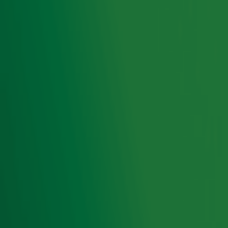
Jones-voorproefje! De tributeband Mr. Jones & Just In
Case speelde
live op de vroege ochtend
Help Yourself en
It's Not Unusual en liet daarnaast ook nog
akoestische
versies
van She's A Lady en Green Green Grass Of Home
horen.
Ontvang onze nieuwsbrief
Meld je aan voor de nieuwsbrief van Radio 10 en blijf op
de hoogte van het laatste Radio 10-nieuws.
Aanmelden
Meld je aan voor onze wekelijkse nieuwsbrief met daarin
het laatste nieuws en aanbiedingen die wijzelf of in
samenwerking met onze partners organiseren. Je kunt je
op ieder moment afmelden. Zie voor meer informatie de
privacyverklaring
.
Ontvang onze nieuwsbrief
Meld je aan voor de nieuwsbrief van Radio 10 en blijf op
de hoogte van het laatste Radio 10-nieuws.