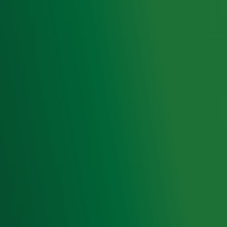
Aanmelden
Meld je aan voor onze wekelijkse nieuwsbrief met daarin
het laatste nieuws en aanbiedingen die wijzelf of in
samenwerking met onze partners organiseren. Je kunt je
op ieder moment afmelden. Zie voor meer informatie de
privacyverklaring
.
Snel naar
Home
Radiofrequenties Radio 10
Hitlijsten
Radio 10 DJ's
Radio 10 zenders
Livemuziek
Acties
Luisteren naar Radio 10
Voorwaarden
Privacyverklaring
Gebruiksvoorwaarden
Cookieverklaring