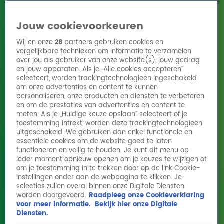
Jouw cookievoorkeuren
Wij en onze
28
partners gebruiken cookies en
vergelijkbare technieken om informatie te verzamelen
over jou als gebruiker van onze website(s), jouw gedrag
en jouw apparaten. Als je „Alle cookies accepteren”
Home
Acties
Radio 10 zenders
Radioshows
DJ's
Hitlijsten
selecteert, worden trackingtechnologieën ingeschakeld
Radio luisteren
om onze advertenties en content te kunnen
personaliseren, onze producten en diensten te verbeteren
Volg Radio 10
en om de prestaties van advertenties en content te
meten. Als je „Huidige keuze opslaan” selecteert of je
toestemming intrekt, worden deze trackingtechnologieën
uitgeschakeld. We gebruiken dan enkel functionele en
Zoeken
essentiële cookies om de website goed te laten
functioneren en veilig te houden. Je kunt dit menu op
ieder moment opnieuw openen om je keuzes te wijzigen of
Home
Online Radio Luisteren
Acties
Shows
Alle zenders
om je toestemming in te trekken door op de link Cookie-
instellingen onder aan de webpagina te klikken. Je
selecties zullen overal binnen onze Digitale Diensten
worden doorgevoerd.
Raadpleeg onze Cookieverklaring
voor meer informatie.
Bekijk hier onze Digitale
Diensten.