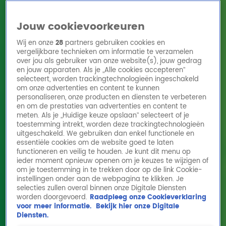
Jouw cookievoorkeuren
Wij en onze
28
partners gebruiken cookies en
vergelijkbare technieken om informatie te verzamelen
over jou als gebruiker van onze website(s), jouw gedrag
en jouw apparaten. Als je „Alle cookies accepteren”
Home
Acties
Radio 10 zenders
Radioshows
DJ's
Hitlijsten
selecteert, worden trackingtechnologieën ingeschakeld
Radio luisteren
om onze advertenties en content te kunnen
personaliseren, onze producten en diensten te verbeteren
Volg Radio 10
en om de prestaties van advertenties en content te
meten. Als je „Huidige keuze opslaan” selecteert of je
toestemming intrekt, worden deze trackingtechnologieën
uitgeschakeld. We gebruiken dan enkel functionele en
Zoeken
essentiële cookies om de website goed te laten
functioneren en veilig te houden. Je kunt dit menu op
ieder moment opnieuw openen om je keuzes te wijzigen of
Home
Online Radio Luisteren
Acties
Shows
Alle zenders
om je toestemming in te trekken door op de link Cookie-
instellingen onder aan de webpagina te klikken. Je
selecties zullen overal binnen onze Digitale Diensten
worden doorgevoerd.
Raadpleeg onze Cookieverklaring
voor meer informatie.
Bekijk hier onze Digitale
Diensten.