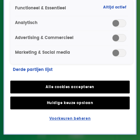
Altijd actief
Functioneel & Essentieel
Analytisch
Advertising & Commercieel
Marketing & Social media
Test jouw duettenkennis
Derde partijen lijst
met de Radio 10
Muziekquiz en win een
Alle cookies accepteren
speaker!
Huidige keuze opslaan
ENTERTAINMENT
5 feb 2020, 11:39
Voorkeuren beheren