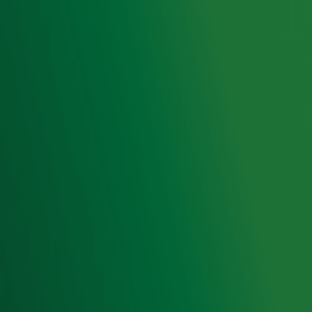
Hitlijsten
Radio 10 DJ's
Radio 10 zenders
Livemuziek
Acties
Luisteren naar Radio 10
Voorwaarden
Privacyverklaring
Gebruiksvoorwaarden
Cookieverklaring
Digitale diensten
Cookie instellingen
Adverteren
Vacatures
Publieksservice
Toegankelijkheid
Contact met de Studio
0909-300 10 10
info@radio10.nl