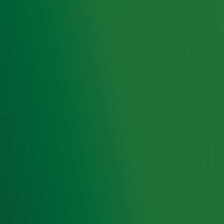
Welkom bij de Radio 10 Muziekquiz! Een wekelijkse
muziekquiz om jouw Radio 10-kennis te testen, elke week
op een andere manier. Deze week peilen wij jouw kennis
over duetten! Speel mee via de gele knop hieronder en
maak kans op een te gekke Radio 10-speaker. Veel plezier
en... succes!
Ontvang onze nieuwsbrief
Meld je aan voor de nieuwsbrief van Radio 10 en blijf op
de hoogte van het laatste Radio 10-nieuws.
Aanmelden
Meld je aan voor onze wekelijkse nieuwsbrief met daarin
het laatste nieuws en aanbiedingen die wijzelf of in
samenwerking met onze partners organiseren. Je kunt je
op ieder moment afmelden. Zie voor meer informatie de
privacyverklaring
.
Snel naar
Home
Radiofrequenties Radio 10