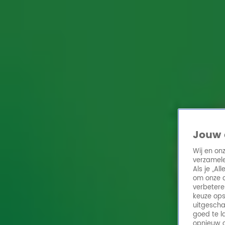
Home
Acties
Radio 10 zenders
Radioshows
DJ's
Hitlijsten
Radio luiste
Volg Radio 10
Zoeken
Jouw 
Home
Online Radio Luisteren
Acties
Shows
Alle zenders
Wij en on
verzamele
Als je „A
om onze a
verbetere
keuze ops
uitgescha
goed te l
opnieuw o