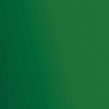
Kijk en luister hier hun optreden terug!
Ontvang onze nieuwsbrief
Meld je aan voor de nieuwsbrief van Radio 10 en blijf op
de hoogte van het laatste Radio 10-nieuws.
Aanmelden
Meld je aan voor onze wekelijkse nieuwsbrief met daarin
het laatste nieuws en aanbiedingen die wijzelf of in
samenwerking met onze partners organiseren. Je kunt je
op ieder moment afmelden. Zie voor meer informatie de
privacyverklaring
.
Snel naar
Home
Radiofrequenties Radio 10
Hitlijsten
Radio 10 DJ's
Radio 10 zenders
Livemuziek
Acties