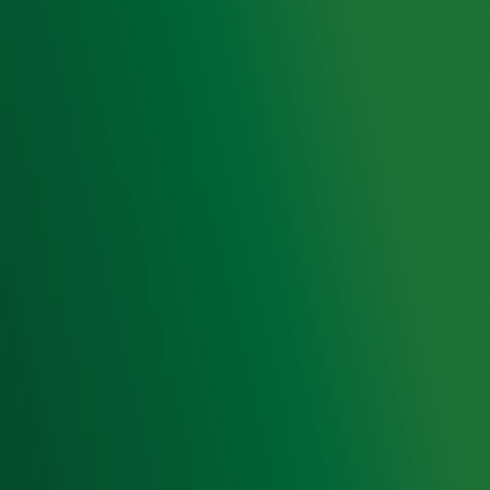
Luisteren naar Radio 10
Voorwaarden
Privacyverklaring
Gebruiksvoorwaarden
Cookieverklaring
Digitale diensten
Cookie instellingen
Adverteren
Vacatures
Publieksservice
Toegankelijkheid
Contact met de Studio
0909-300 10 10
info@radio10.nl
Whatsapp met de Studio
Download de Radio 10 App
Volg Radio 10
©
2026 Talpa Network. Alle rechten voorbehouden. Geen
tekst- en datamining.