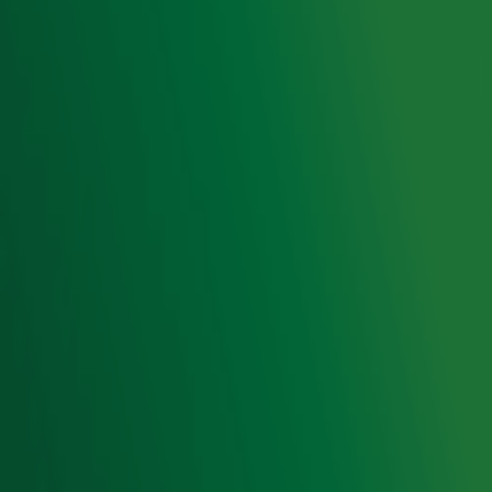
Voorwaarden
Privacyverklaring
Gebruiksvoorwaarden
Cookieverklaring
Digitale diensten
Cookie instellingen
Adverteren
Vacatures
Publieksservice
Toegankelijkheid
Contact met de Studio
0909-300 10 10
info@radio10.nl
Whatsapp met de Studio
Download de Radio 10 App
Volg Radio 10
©
2026 Talpa Network. Alle rechten voorbehouden. Geen
tekst- en datamining.