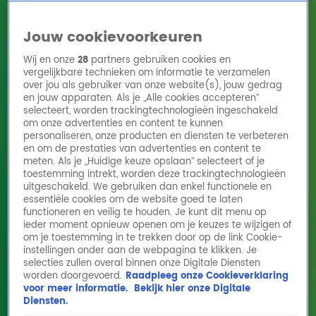
Jouw cookievoorkeuren
Wij en onze
28
partners gebruiken cookies en
vergelijkbare technieken om informatie te verzamelen
over jou als gebruiker van onze website(s), jouw gedrag
en jouw apparaten. Als je „Alle cookies accepteren”
Home
Acties
Radio 10 zenders
Radioshows
DJ's
Hitlijsten
selecteert, worden trackingtechnologieën ingeschakeld
Radio luisteren
om onze advertenties en content te kunnen
personaliseren, onze producten en diensten te verbeteren
Volg Radio 10
en om de prestaties van advertenties en content te
meten. Als je „Huidige keuze opslaan” selecteert of je
toestemming intrekt, worden deze trackingtechnologieën
uitgeschakeld. We gebruiken dan enkel functionele en
Zoeken
essentiële cookies om de website goed te laten
functioneren en veilig te houden. Je kunt dit menu op
ieder moment opnieuw openen om je keuzes te wijzigen of
Home
Online Radio Luisteren
Acties
Shows
Alle zenders
om je toestemming in te trekken door op de link Cookie-
instellingen onder aan de webpagina te klikken. Je
selecties zullen overal binnen onze Digitale Diensten
worden doorgevoerd.
Raadpleeg onze Cookieverklaring
voor meer informatie.
Bekijk hier onze Digitale
Diensten.