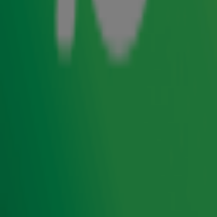
comeback mogen maken. Ruim 1 op de 3 ondervraagden
blijkt de euro weer te willen inruilen voor de gulden, er is
behoefte aan een ijscowagen in de straten én ouderwetse
dorpsfeesten schijnen nog altijd razend populair te zijn.
Eén ding hoeft volgens het onderzoekspanel zeker niet
terug te keren...
Foto: ANP
Lees ook
Dit zijn 10 iconische videoclips uit de jaren
80: Queen, Michael Jackson en meer!
DJ's eten iets 80's: 'Heb je me nou
hondenvoer gegeven?'
Henk Westbroek heeft geen contact meer
met Henk Temming: 'En dat wil ik zo