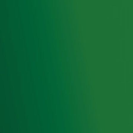
houden ook'
Ontvang onze nieuwsbrief
Meld je aan voor de nieuwsbrief van Radio 10 en blijf op
de hoogte van het laatste Radio 10-nieuws.
Aanmelden
Meld je aan voor onze wekelijkse nieuwsbrief met daarin
het laatste nieuws en aanbiedingen die wijzelf of in
samenwerking met onze partners organiseren. Je kunt je
op ieder moment afmelden. Zie voor meer informatie de
privacyverklaring
.
Snel naar
Home
Radiofrequenties Radio 10
Hitlijsten
Radio 10 DJ's
Radio 10 zenders
Livemuziek
Acties
Luisteren naar Radio 10