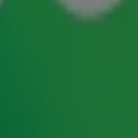
lke fan."
anten ooit. Voor zijn grote culturele betekenis
in 1968 door met de single Wonderful World,
a was hij vorig jaar goed voor twee noteringen in
Wild World en I Can See Clearly Now. Ook
, de eerste Jamaicaanse speelfilm ooit.
e
e Rock & Roll Hall of Fame. Hij is de tweede
b Marley. Cliff trad in juli 2018 voor het laatst
t Reggae Rotterdam Festival aan.