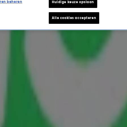
ren beheren
Huidige keuze opslaan
Alle cookies accepteren
 Cliff (81) overleden
eden. Dat heeft zijn familie op Instagram
van een longontsteking.
zijn kracht was gedurende zijn hele carrière",