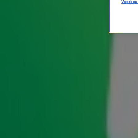
Voorkeu
Reggae Night-zanger Jimmy
ENTERTAINMENT
24 nov 2025, 16:00
Reggaezanger Jimmy Cliff is op 81-jarige leeftijd overl
bekendgemaakt. De Jamaicaan stierf aan de gevolgen 
"Aan al zijn fans over de hele wereld: weet dat jullie steun 