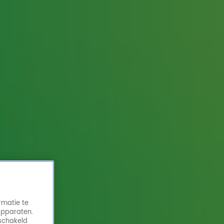
rmatie te
apparaten.
eschakeld