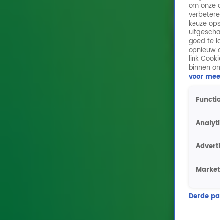
om onze a
verbetere
keuze ops
uitgescha
goed te l
opnieuw o
link Cook
binnen on
voor mee
Functio
Analyt
Advert
Market
Derde part