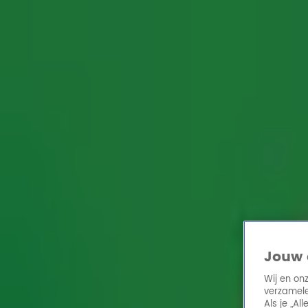
Home
Acties
Radio 10 zenders
Radioshows
DJ's
Hitlijsten
Radio luiste
Volg Radio 10
Zoeken
Home
Online Radio Luisteren
Acties
Shows
Alle zenders
Jouw 
Wij en on
verzamele
Als je „A