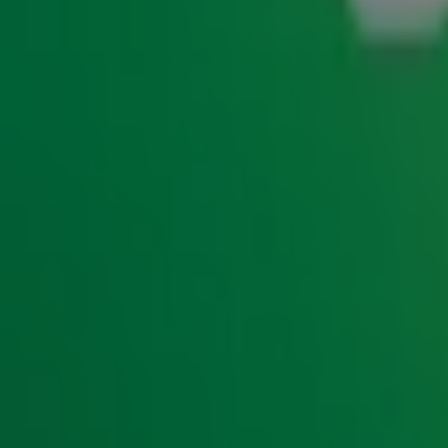
schrijft de familie. "Hij waardeerde werkelijk de liefde van e
Reggae Night
Jimmy Cliff geldt als een van de invloedrijkste reggaemuzik
kreeg hij de Jamaicaanse Orde van Verdienste. Cliff brak 
Beautiful People. Met zijn hits Reggae Night en Hakuna Mat
de
Top 4000
. Daarnaast had hij succes met nummers als 
speelde Cliff in 1972 een hoofdrol in
The Harder They Com
Hall of Fame
Cliff won meerdere Grammy's en kreeg in 2010 een plek in d
reggae-artiest die in de Hall of Fame werd opgenomen, na Bo
op in Nederland. Tijdens zijn afscheidstournee deed hij he