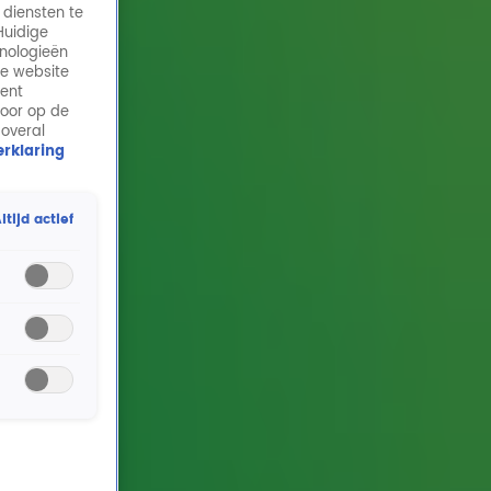
 diensten te
Huidige
hnologieën
de website
ment
door op de
 overal
rklaring
ltijd actief