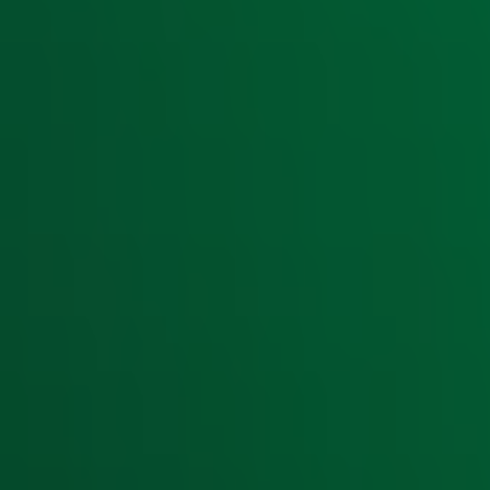
Aanmelden
Meld je aan voor onze wekelijkse nieuwsbrief met daarin he
moment afmelden. Zie voor meer informatie de
privacyver
Snel naar
Home
Radiofrequenties Radio 10
Hitlijsten
Radio 10 DJ's
Radio 10 zenders
Livemuziek
Acties
Luisteren naar Radio 10
Voorwaarden
Privacyverklaring
Gebruiksvoorwaarden
Cookieverklaring
Digitale diensten
Cookie instellingen
Adverteren