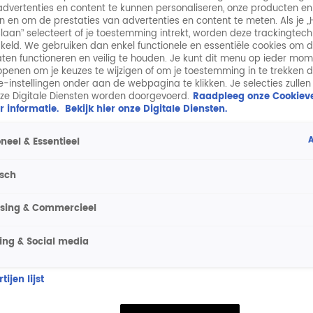
dvertenties en content te kunnen personaliseren, onze producten en
n en om de prestaties van advertenties en content te meten. Als je „
laan” selecteert of je toestemming intrekt, worden deze trackingtec
keld. We gebruiken dan enkel functionele en essentiële cookies om 
aten functioneren en veilig te houden. Je kunt dit menu op ieder mo
penen om je keuzes te wijzigen of om je toestemming in te trekken 
ie-instellingen onder aan de webpagina te klikken. Je selecties zullen
ze Digitale Diensten worden doorgevoerd.
Raadpleeg onze Cookieve
r informatie.
Bekijk hier onze Digitale Diensten.
A
neel & Essentieel
isch
ising & Commercieel
ing & Social media
ijen lijst