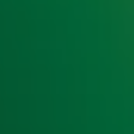
t laatste nieuws en aanbiedingen die wijzelf of in samenwe
klaring
.