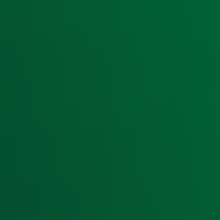
Foto: ANP
Door
Redactie
Ontvang onze nieuwsbrief
Meld je aan voor de nieuwsbrief van Radio 10 en blijf op d