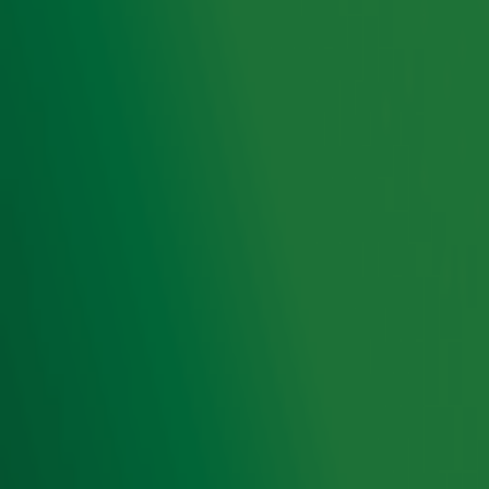
tien regenboogplaten, inclusief leuke feitjes.
Ontvang onze nieuwsbrief
Meld je aan voor de nieuwsbrief van Radio 10 en blijf op
de hoogte van het laatste Radio 10-nieuws.
Aanmelden
Meld je aan voor onze wekelijkse nieuwsbrief met daarin
het laatste nieuws en aanbiedingen die wijzelf of in
samenwerking met onze partners organiseren. Je kunt je
op ieder moment afmelden. Zie voor meer informatie de
privacyverklaring
.
Snel naar
Home
Radiofrequenties Radio 10
Hitlijsten
Radio 10 DJ's
Radio 10 zenders
Livemuziek
Acties