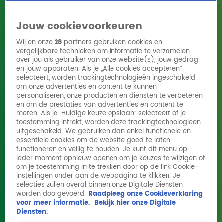
Jouw cookievoorkeuren
Wij en onze
28
partners gebruiken cookies en
vergelijkbare technieken om informatie te verzamelen
over jou als gebruiker van onze website(s), jouw gedrag
en jouw apparaten. Als je „Alle cookies accepteren”
Home
Acties
Radio 10 zenders
Radioshows
DJ's
Hitlijsten
selecteert, worden trackingtechnologieën ingeschakeld
Radio luisteren
om onze advertenties en content te kunnen
personaliseren, onze producten en diensten te verbeteren
Volg Radio 10
en om de prestaties van advertenties en content te
meten. Als je „Huidige keuze opslaan” selecteert of je
toestemming intrekt, worden deze trackingtechnologieën
uitgeschakeld. We gebruiken dan enkel functionele en
Zoeken
essentiële cookies om de website goed te laten
functioneren en veilig te houden. Je kunt dit menu op
ieder moment opnieuw openen om je keuzes te wijzigen of
Home
Online Radio Luisteren
Acties
Shows
Alle zenders
om je toestemming in te trekken door op de link Cookie-
instellingen onder aan de webpagina te klikken. Je
selecties zullen overal binnen onze Digitale Diensten
worden doorgevoerd.
Raadpleeg onze Cookieverklaring
voor meer informatie.
Bekijk hier onze Digitale
Diensten.