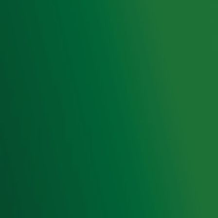
Luisteren naar Radio 10
Voorwaarden
Privacyverklaring
Gebruiksvoorwaarden
Cookieverklaring
Digitale diensten
Cookie instellingen
Adverteren
Vacatures
Publieksservice
Toegankelijkheid
Contact met de Studio
0909-300 10 10
info@radio10.nl
Whatsapp met de Studio
Download de Radio 10 App
Volg Radio 10
©
2026 Talpa Network. Alle rechten voorbehouden. Geen