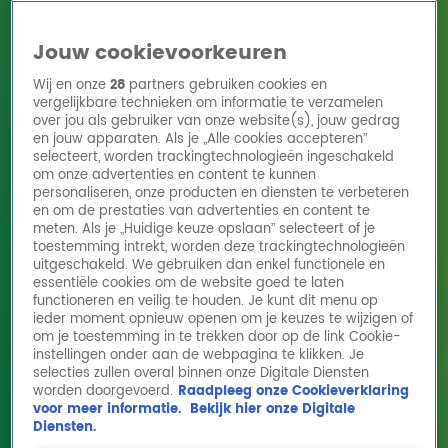
Jouw cookievoorkeuren
Wij en onze
28
partners gebruiken cookies en
vergelijkbare technieken om informatie te verzamelen
over jou als gebruiker van onze website(s), jouw gedrag
en jouw apparaten. Als je „Alle cookies accepteren”
Home
Acties
Radio 10 zenders
Radioshows
DJ's
Hitlijsten
selecteert, worden trackingtechnologieën ingeschakeld
Radio luisteren
om onze advertenties en content te kunnen
personaliseren, onze producten en diensten te verbeteren
Volg Radio 10
en om de prestaties van advertenties en content te
meten. Als je „Huidige keuze opslaan” selecteert of je
toestemming intrekt, worden deze trackingtechnologieën
uitgeschakeld. We gebruiken dan enkel functionele en
Zoeken
essentiële cookies om de website goed te laten
functioneren en veilig te houden. Je kunt dit menu op
ieder moment opnieuw openen om je keuzes te wijzigen of
Home
Online Radio Luisteren
Acties
Shows
Alle zenders
om je toestemming in te trekken door op de link Cookie-
instellingen onder aan de webpagina te klikken. Je
selecties zullen overal binnen onze Digitale Diensten
worden doorgevoerd.
Raadpleeg onze Cookieverklaring
voor meer informatie.
Bekijk hier onze Digitale
Diensten.