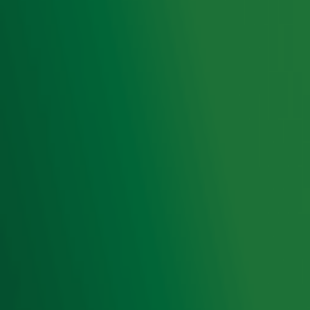
het laatste nieuws en aanbiedingen die wijzelf of in
samenwerking met onze partners organiseren. Je kunt je
op ieder moment afmelden. Zie voor meer informatie de
privacyverklaring
.
Snel naar
Home
Radiofrequenties Radio 10
Hitlijsten
Radio 10 DJ's
Radio 10 zenders
Livemuziek
Acties
Luisteren naar Radio 10
Voorwaarden
Privacyverklaring
Gebruiksvoorwaarden
Cookieverklaring
Digitale diensten
Cookie instellingen