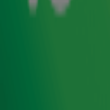
maar in Amerika waren er al (smakelijke) signalen dat er
iets stond te gebeuren. In
Gijs op 10
vertelt Amerikakenner
Raymond Mens wat pizza's in het Pentagon te maken
hebben met de aanvallen. En aan het leven op
Amerikaanse vliegdekschepen in de buurt van Iran hangt
letterlijk een luchtje...
Door
Redactie
Lees ook
Raymond Mens heeft dringend advies voor
nieuwe Nederlandse namen in Epstein-
files
Ontvang onze nieuwsbrief
Meld je aan voor de nieuwsbrief van Radio 10 en blijf op
de hoogte van het laatste Radio 10-nieuws.
Aanmelden
Meld je aan voor onze wekelijkse nieuwsbrief met daarin