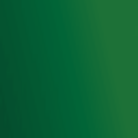
Acties
Luisteren naar Radio 10
Voorwaarden
Privacyverklaring
Gebruiksvoorwaarden
Cookieverklaring
Digitale diensten
Cookie instellingen
Adverteren
Vacatures
Publieksservice
Toegankelijkheid
Contact met de Studio
0909-300 10 10
info@radio10.nl
Whatsapp met de Studio
Download de Radio 10 App
Volg Radio 10
©
2026 Talpa Network. Alle rechten voorbehouden. Geen