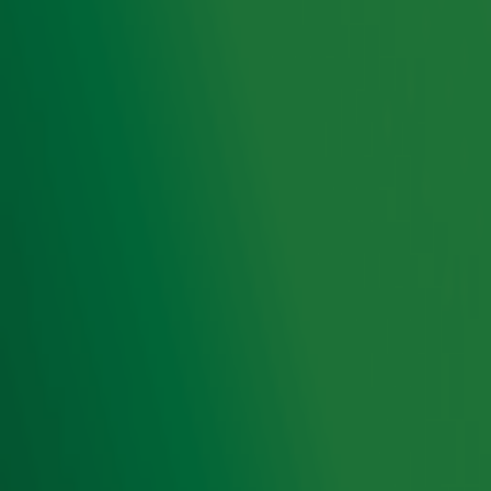
moesten zij natúúrlijk langskomen met hun single Het Is Al
Laat Toch. Dat was heel vroeg ook heel mooi!
Ontvang onze nieuwsbrief
Meld je aan voor de nieuwsbrief van Radio 10 en blijf op
de hoogte van het laatste Radio 10-nieuws.
Aanmelden
Meld je aan voor onze wekelijkse nieuwsbrief met daarin
het laatste nieuws en aanbiedingen die wijzelf of in
samenwerking met onze partners organiseren. Je kunt je
op ieder moment afmelden. Zie voor meer informatie de
privacyverklaring
.
Snel naar
Home
Radiofrequenties Radio 10
Hitlijsten
Radio 10 DJ's
Radio 10 zenders
Livemuziek