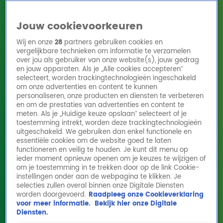
Jouw cookievoorkeuren
Wij en onze
28
partners gebruiken cookies en
vergelijkbare technieken om informatie te verzamelen
over jou als gebruiker van onze website(s), jouw gedrag
en jouw apparaten. Als je „Alle cookies accepteren”
Home
Acties
Radio 10 zenders
Radioshows
DJ's
Hitlijsten
selecteert, worden trackingtechnologieën ingeschakeld
Radio luisteren
om onze advertenties en content te kunnen
personaliseren, onze producten en diensten te verbeteren
Volg Radio 10
en om de prestaties van advertenties en content te
meten. Als je „Huidige keuze opslaan” selecteert of je
toestemming intrekt, worden deze trackingtechnologieën
uitgeschakeld. We gebruiken dan enkel functionele en
Zoeken
essentiële cookies om de website goed te laten
functioneren en veilig te houden. Je kunt dit menu op
ieder moment opnieuw openen om je keuzes te wijzigen of
Home
Online Radio Luisteren
Acties
Shows
Alle zenders
om je toestemming in te trekken door op de link Cookie-
instellingen onder aan de webpagina te klikken. Je
selecties zullen overal binnen onze Digitale Diensten
worden doorgevoerd.
Raadpleeg onze Cookieverklaring
voor meer informatie.
Bekijk hier onze Digitale
Diensten.