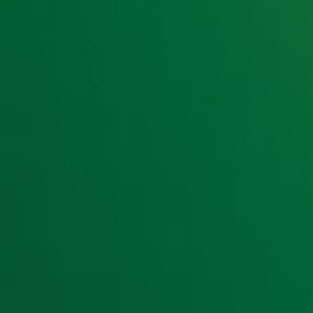
De eerste vier afleveringen van Wat een tijd! staan nu onlin
ontvangt Gijs Staverman tv-iconen
Henny Huisman
,
Irene
Babette van Veen
. Elke maandagochtend vind je vanaf 06.0
podcast app en op
radio10.nl
Door
Redactie
Lees ook
Katja Schuurman kan videoclip Ademnood nie
Robert ten Brink blikt terug op jaren 80 en 
Gijs Staverman spreekt sterren uit 80's & 9