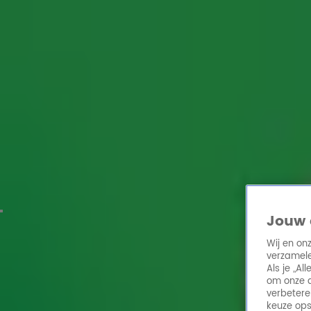
Home
Acties
Radio 10 zenders
Radioshows
DJ's
Hitlijsten
Radio luiste
Volg Radio 10
Zoeken
Home
Online Radio Luisteren
Acties
Shows
Alle zenders
Jouw 
Wij en on
verzamele
Als je „A
om onze a
verbetere
keuze ops