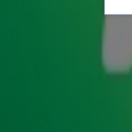
Nou ja zeg! Katja Schuurm
ENTERTAINMENT
1 juli 2026, 10:03
De wereld van glitter en glamour heeft altijd aan Katj
doorbraak met GTST en Linda, Roos en Jessica was ze a
komen we namelijk tot de ontdekking dat Katja oo
tijd!
voor ons wel heel bekende radiozender...