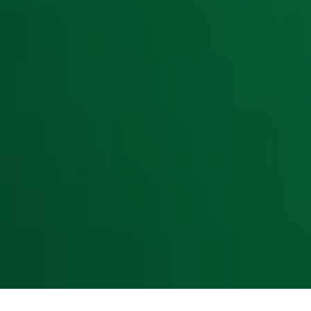
Radiofrequenties Radio 10
Hitlijsten
Radio 10 DJ's
Radio 10 zenders
Livemuziek
Acties
Luisteren naar Radio 10
Voorwaarden
Privacyverklaring
Gebruiksvoorwaarden
Cookieverklaring
Digitale diensten
Cookie instellingen
Adverteren
Vacatures
Publieksservice
Toegankelijkheid
Contact met de Studio