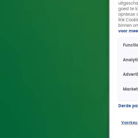
uitgescha
goed te l
opnieuw o
link Cook
binnen on
voor mee
Functio
Analyt
Advert
Market
Derde part
Voorkeu