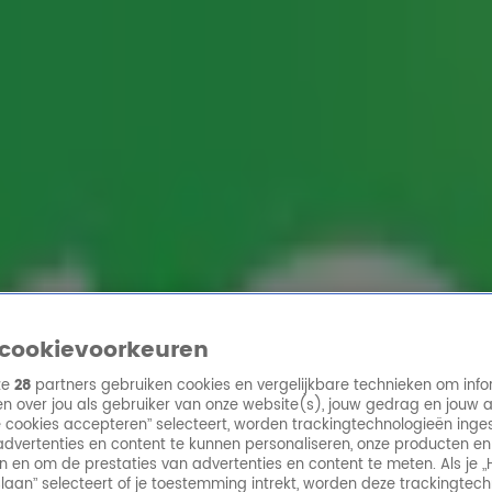
ren
cookievoorkeuren
ze
28
partners gebruiken cookies en vergelijkbare technieken om info
n over jou als gebruiker van onze website(s), jouw gedrag en jouw 
lle cookies accepteren” selecteert, worden trackingtechnologieën ing
dvertenties en content te kunnen personaliseren, onze producten en
n en om de prestaties van advertenties en content te meten. Als je „
laan” selecteert of je toestemming intrekt, worden deze trackingtec