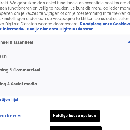
keld. We gebruiken dan enkel functionele en essentiële cookies om 
aten functioneren en veilig te houden. Je kunt dit menu op ieder mo
penen om je keuzes te wijzigen of om je toestemming in te trekken 
ie-instellingen onder aan de webpagina te klikken. Je selecties zullen
ze Digitale Diensten worden doorgevoerd.
Raadpleeg onze Cookieve
r informatie.
Bekijk hier onze Digitale Diensten.
A
neel & Essentieel
isch
ising & Commercieel
ing & Social media
ijen lijst
ren beheren
Huidige keuze opslaan