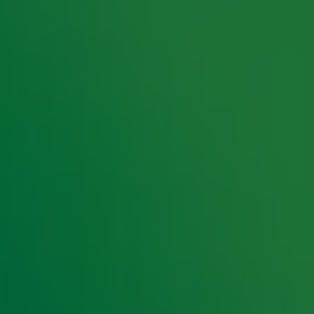
e in je favoriete podcast app en op KIJK. Hierin
 Moors
,
Robert ten Brink
en
Katja Schuurman &
0 uur een nieuwe aflevering in je favoriete
t meer zien: 'Het is zó lelijk'
90: 'Eerste keer op tv was afschuwelijk'
0's in nieuwe podcast Wat een tijd!