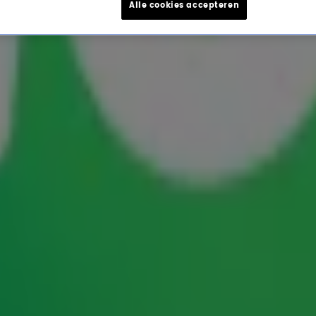
Alle cookies accepteren
an blijkt een oud-Radio 10
a Schuurman getrokken. Zelfs voor haar grote
l actief in
. In de podcast
Hillywood
Wat een
it in het promotieteam heeft gezeten van een