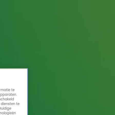
rmatie te
apparaten.
eschakeld
 diensten te
Huidige
hnologieën