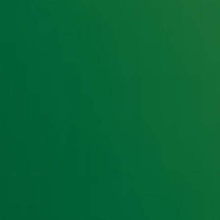
e hoogte van het laatste Radio 10-nieuws.
t laatste nieuws en aanbiedingen die wijzelf of in samenwe
klaring
.