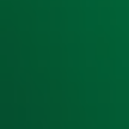
Ontvang onze nieuwsbrief
Meld je aan voor de nieuwsbrief van Radio 10 en blijf op d
Aanmelden
Meld je aan voor onze wekelijkse nieuwsbrief met daarin he
moment afmelden. Zie voor meer informatie de
privacyver
Snel naar
Home