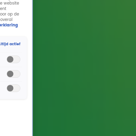
de website
ment
door op de
 overal
rklaring
ltijd actief