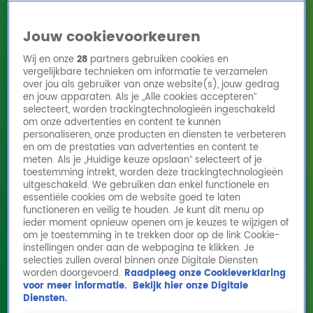
Jouw cookievoorkeuren
Wij en onze
28
partners gebruiken cookies en
vergelijkbare technieken om informatie te verzamelen
over jou als gebruiker van onze website(s), jouw gedrag
en jouw apparaten. Als je „Alle cookies accepteren”
Home
Acties
Radio 10 zenders
Radioshows
DJ's
Hitlijsten
selecteert, worden trackingtechnologieën ingeschakeld
Radio luisteren
om onze advertenties en content te kunnen
personaliseren, onze producten en diensten te verbeteren
Volg Radio 10
en om de prestaties van advertenties en content te
meten. Als je „Huidige keuze opslaan” selecteert of je
toestemming intrekt, worden deze trackingtechnologieën
uitgeschakeld. We gebruiken dan enkel functionele en
Zoeken
essentiële cookies om de website goed te laten
functioneren en veilig te houden. Je kunt dit menu op
ieder moment opnieuw openen om je keuzes te wijzigen of
Home
Online Radio Luisteren
Acties
Shows
Alle zenders
om je toestemming in te trekken door op de link Cookie-
instellingen onder aan de webpagina te klikken. Je
selecties zullen overal binnen onze Digitale Diensten
worden doorgevoerd.
Raadpleeg onze Cookieverklaring
voor meer informatie.
Bekijk hier onze Digitale
Diensten.