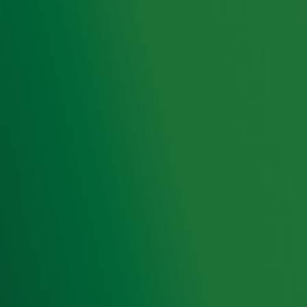
achtertuin, hebben we onze 10 favoriete Nederlandse
zomerhits voor je verzameld!
Ontvang onze nieuwsbrief
Meld je aan voor de nieuwsbrief van Radio 10 en blijf op
de hoogte van het laatste Radio 10-nieuws.
Aanmelden
Meld je aan voor onze wekelijkse nieuwsbrief met daarin
het laatste nieuws en aanbiedingen die wijzelf of in
samenwerking met onze partners organiseren. Je kunt je
op ieder moment afmelden. Zie voor meer informatie de
privacyverklaring
.
Snel naar
Home
Radiofrequenties Radio 10
Hitlijsten
Radio 10 DJ's
Radio 10 zenders
Livemuziek