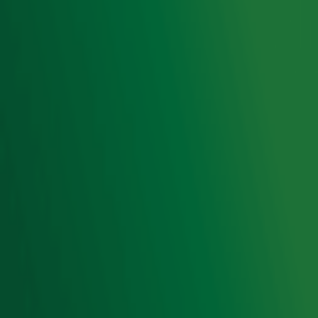
Privacyverklaring
Gebruiksvoorwaarden
Cookieverklaring
Digitale diensten
Cookie instellingen
Adverteren
Vacatures
Publieksservice
Toegankelijkheid
Contact met de Studio
0909-300 10 10
info@radio10.nl
Whatsapp met de Studio
Download de Radio 10 App
Volg Radio 10
©
2026 Talpa Network. Alle rechten voorbehouden. Geen
tekst- en datamining.
Radio 10