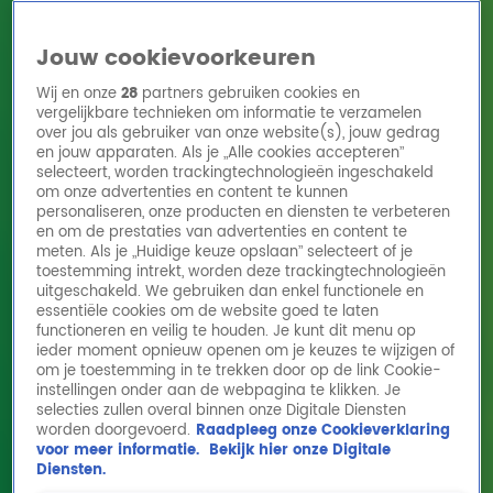
Jouw cookievoorkeuren
Wij en onze
28
partners gebruiken cookies en
vergelijkbare technieken om informatie te verzamelen
over jou als gebruiker van onze website(s), jouw gedrag
en jouw apparaten. Als je „Alle cookies accepteren”
Home
Acties
Radio 10 zenders
Radioshows
DJ's
Hitlijsten
selecteert, worden trackingtechnologieën ingeschakeld
Radio luisteren
om onze advertenties en content te kunnen
personaliseren, onze producten en diensten te verbeteren
Volg Radio 10
en om de prestaties van advertenties en content te
meten. Als je „Huidige keuze opslaan” selecteert of je
toestemming intrekt, worden deze trackingtechnologieën
uitgeschakeld. We gebruiken dan enkel functionele en
Zoeken
essentiële cookies om de website goed te laten
functioneren en veilig te houden. Je kunt dit menu op
ieder moment opnieuw openen om je keuzes te wijzigen of
Home
Online Radio Luisteren
Acties
Shows
Alle zenders
om je toestemming in te trekken door op de link Cookie-
instellingen onder aan de webpagina te klikken. Je
selecties zullen overal binnen onze Digitale Diensten
worden doorgevoerd.
Raadpleeg onze Cookieverklaring
voor meer informatie.
Bekijk hier onze Digitale
Diensten.