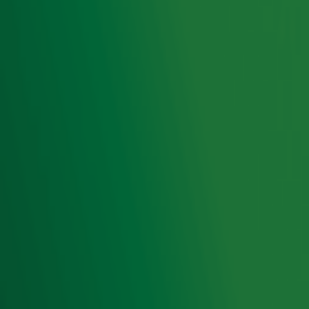
Ontvang onze nieuwsbrief
Meld je aan voor de nieuwsbrief van Radio 10 en blijf op
de hoogte van het laatste Radio 10-nieuws.
Aanmelden
Meld je aan voor onze wekelijkse nieuwsbrief met daarin
het laatste nieuws en aanbiedingen die wijzelf of in
samenwerking met onze partners organiseren. Je kunt je
op ieder moment afmelden. Zie voor meer informatie de
privacyverklaring
.
Snel naar
Home
Radiofrequenties Radio 10
Hitlijsten
Radio 10 DJ's
Radio 10 zenders
Livemuziek
Acties
Luisteren naar Radio 10
Voorwaarden