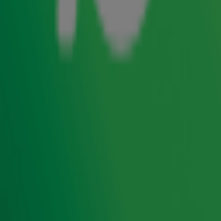
gaan worden. Zien ze er goed uit? Dan heb je niks te
vrezen. Luisteraar Jacob zit daar een beetje mee, want hij
vindt zijn schoonmoeder op z'n zachtst gezegd "niet de
allermooiste op deze wereld". Nogal een gênante vraag in
Lief en Leed
dus, want Jacob kan het toch niet uitmaken
met zijn vriendin omdat zijn schoonmoeder niet knap is?
Gordon & Froukje
weten hier wel raad mee...
Lees ook
Is een opgeruimd huis de sleutel tot een
spannend liefdesleven?
Gordon & Froukje hebben dé oplossing
voor de slechte kledingsmaak van je
partner!
De eeuwige strijd in de slaapkamer: wel of
geen apart dekbed?