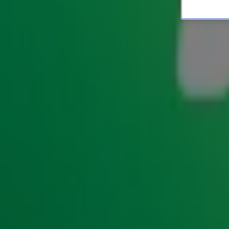
Met gekruiste benen in ee
ENTERTAINMENT
27 aug 2025, 16:06
Aan mooie praatjes en goede grappen geen gebrek in
de 
hoe zit het eigenlijk met de muziekliefde van ons nieuwe 
grootste hits aller tijden even te testen met een echt Radio 
met dit duo natuurlijk weer helemaal uit de hand. Met een