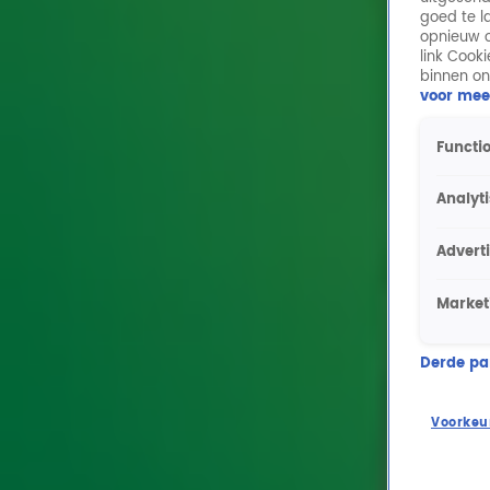
goed te l
opnieuw o
link Cook
binnen on
voor mee
Functio
Analyt
Advert
Market
Derde part
Voorkeu