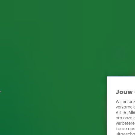
Home
Acties
Radio 10 zenders
Radioshows
DJ's
Hitlijsten
Radio luiste
Volg Radio 10
Zoeken
Home
Online Radio Luisteren
Acties
Shows
Alle zenders
Jouw 
Wij en on
verzamele
Als je „A
om onze a
verbetere
keuze ops
uitgescha