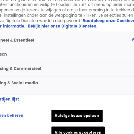
aten functioneren en veilig te houden. Je kunt dit menu op ieder mo
penen om je keuzes te wijzigen of om je toestemming in te trekken 
ie-instellingen onder aan de webpagina te klikken. Je selecties zullen
ze Digitale Diensten worden doorgevoerd.
Raadpleeg onze Cookieve
r informatie.
Bekijk hier onze Digitale Diensten.
A
neel & Essentieel
isch
ising & Commercieel
ing & Social media
ijen lijst
ren beheren
Huidige keuze opslaan
Alle cookies accepteren