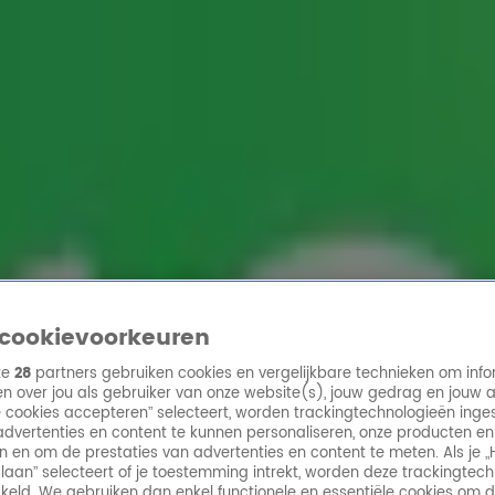
ren
cookievoorkeuren
ze
28
partners gebruiken cookies en vergelijkbare technieken om info
n over jou als gebruiker van onze website(s), jouw gedrag en jouw 
lle cookies accepteren” selecteert, worden trackingtechnologieën ing
dvertenties en content te kunnen personaliseren, onze producten en
n en om de prestaties van advertenties en content te meten. Als je „
laan” selecteert of je toestemming intrekt, worden deze trackingtec
keld. We gebruiken dan enkel functionele en essentiële cookies om 