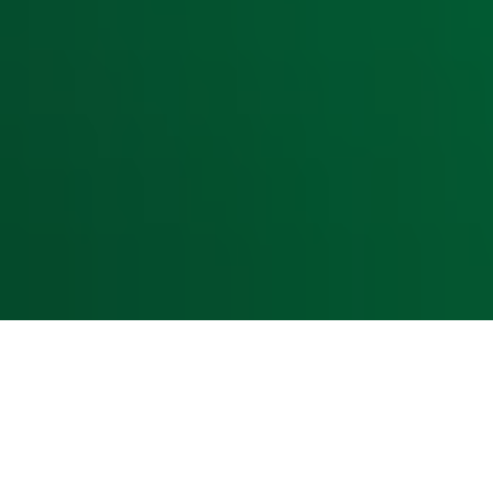
Acties
Luisteren naar Radio 10
Voorwaarden
Privacyverklaring
Gebruiksvoorwaarden
Cookieverklaring
Digitale diensten
Cookie instellingen
Adverteren
Vacatures
Publieksservice
Toegankelijkheid
Contact met de Studio
0909-300 10 10
info@radio10.nl
Whatsapp met de Studio
Download de Radio 10 App
Volg Radio 10