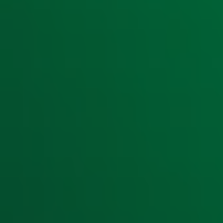
Ontvang onze nieuwsbrief
Meld je aan voor de nieuwsbrief van Radio 10 en blijf op d
Aanmelden
Meld je aan voor onze wekelijkse nieuwsbrief met daarin he
moment afmelden. Zie voor meer informatie de
privacyver
Snel naar
Home
Radiofrequenties Radio 10
Hitlijsten
Radio 10 DJ's
Radio 10 zenders
Livemuziek