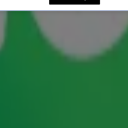
n open kist?! Gordon & Fro
nieuwe ochtendshow
met
Gordon
&
Froukje
. Maar
ochtendduo? Hoog tijd om hun kennis van de
10-spelletje: de Flitshit! En zo'n muziekquiz loopt
 bizar verhaal over de begrafenis van Aretha