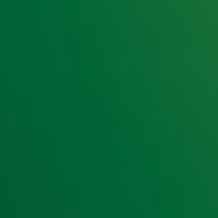
e hoogte van het laatste Radio 10-nieuws.
t laatste nieuws en aanbiedingen die wijzelf of in samenwe
klaring
.