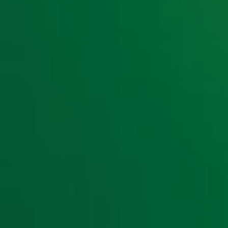
Franklin, de
van Gordon en... The Lion King? 
Kleine Jongen
vergeten...
Lees ook
Wakker worden met Gordon & Froukje: 'Mense
Gordon en Froukje bij Gijs over nieuwe oc
Gordon en Froukje de Both presenteren va