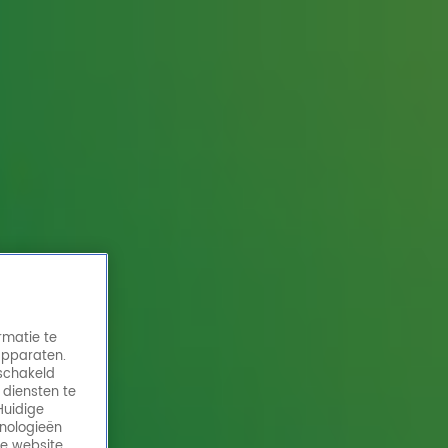
rmatie te
apparaten.
eschakeld
 diensten te
Huidige
hnologieën
de website