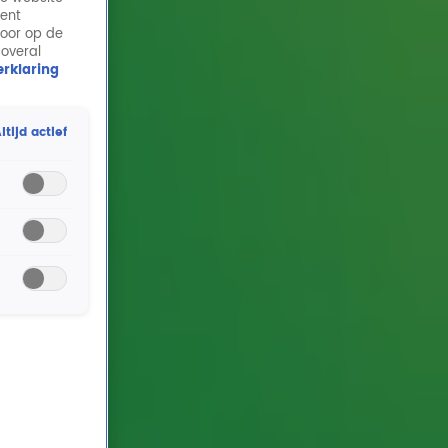
ment
door op de
 overal
rklaring
ltijd actief