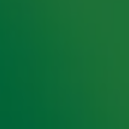
Gordon zal die laatste
in elk geval niet snel
Flitshit
n in zo'n ijsbad zijn niet goed'
htendshow
naf 1 september ochtendshow op Radio 10