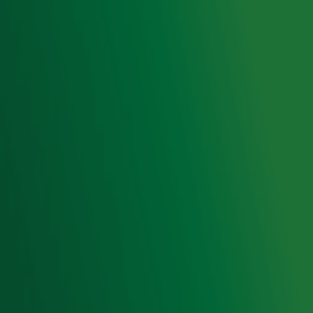
Privacyverklaring
Gebruiksvoorwaarden
Cookieverklaring
Digitale diensten
Cookie instellingen
Adverteren
Vacatures
Publieksservice
Toegankelijkheid
Contact met de Studio
0909-300 10 10
info@radio10.nl
Whatsapp met de Studio
Download de Radio 10 App
Volg Radio 10
©
2026 Talpa Network. Alle rechten voorbehouden. Geen
tekst- en datamining.
Radio 10