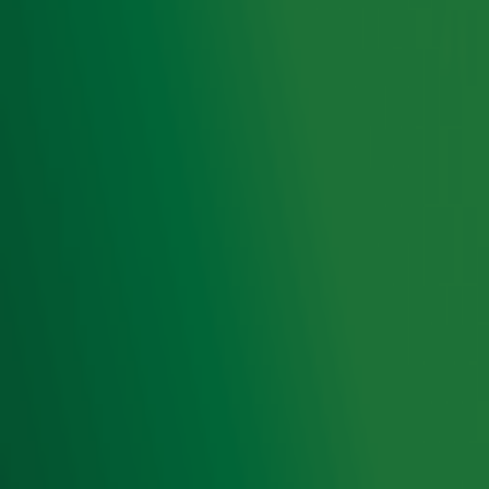
Ontvang onze nieuwsbrief
Meld je aan voor de nieuwsbrief van Radio 10 en blijf op
de hoogte van het laatste Radio 10-nieuws.
Aanmelden
Meld je aan voor onze wekelijkse nieuwsbrief met daarin
het laatste nieuws en aanbiedingen die wijzelf of in
samenwerking met onze partners organiseren. Je kunt je
op ieder moment afmelden. Zie voor meer informatie de
privacyverklaring
.
Snel naar
Home
Radiofrequenties Radio 10
Hitlijsten
Radio 10 DJ's
Radio 10 zenders
Livemuziek
Acties
Luisteren naar Radio 10
Voorwaarden