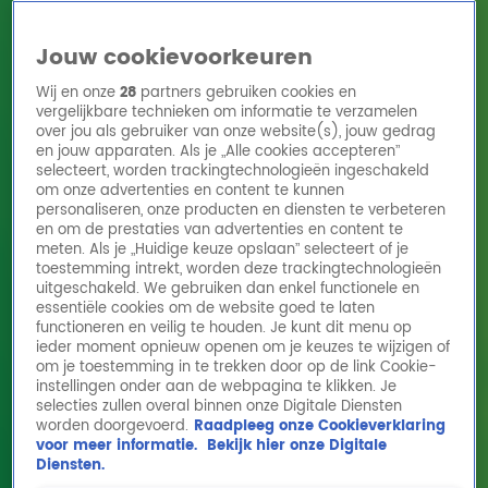
Jouw cookievoorkeuren
Wij en onze
28
partners gebruiken cookies en
vergelijkbare technieken om informatie te verzamelen
over jou als gebruiker van onze website(s), jouw gedrag
en jouw apparaten. Als je „Alle cookies accepteren”
Home
Acties
Radio 10 zenders
Radioshows
DJ's
Hitlijsten
selecteert, worden trackingtechnologieën ingeschakeld
Radio luisteren
om onze advertenties en content te kunnen
personaliseren, onze producten en diensten te verbeteren
Volg Radio 10
en om de prestaties van advertenties en content te
meten. Als je „Huidige keuze opslaan” selecteert of je
toestemming intrekt, worden deze trackingtechnologieën
uitgeschakeld. We gebruiken dan enkel functionele en
Zoeken
essentiële cookies om de website goed te laten
functioneren en veilig te houden. Je kunt dit menu op
ieder moment opnieuw openen om je keuzes te wijzigen of
Home
Online Radio Luisteren
Acties
Shows
Alle zenders
om je toestemming in te trekken door op de link Cookie-
instellingen onder aan de webpagina te klikken. Je
selecties zullen overal binnen onze Digitale Diensten
worden doorgevoerd.
Raadpleeg onze Cookieverklaring
voor meer informatie.
Bekijk hier onze Digitale
Diensten.