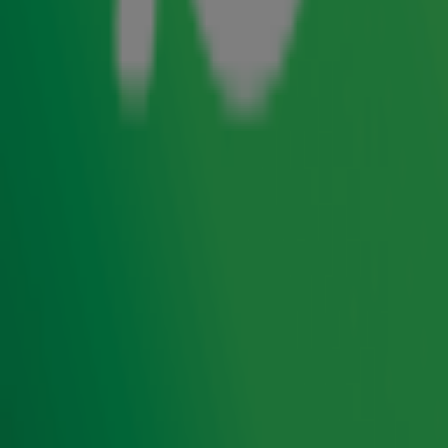
Sharon Doorson, Raffaela Paton en Altagracia Nortan van
tributeband Child of Destiny nog wat verder uit. Kunnen ze
op basis van een kort fragment, de Destiny's Child-hit
verder zingen? Meerstemmigheid, moeilijke uithalen en
uitdagende rifjes... Laat dat maar aan dit trio over.
Door
Redactie
Lees ook
Tributeband Child of Destiny maakt indruk
in studio met hits Destiny's Child
Donna's Hot Stuff speelt akoestische hit in
ons trappenhuis
Tributeband Coming On Strong speelt
Golden Earring-hits in de ochtendshow!