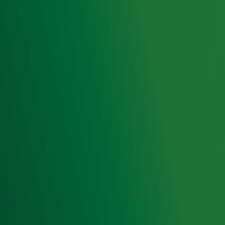
samenwerking met onze partners organiseren. Je kunt je
op ieder moment afmelden. Zie voor meer informatie de
privacyverklaring
.
Snel naar
Home
Radiofrequenties Radio 10
Hitlijsten
Radio 10 DJ's
Radio 10 zenders
Livemuziek
Acties
Luisteren naar Radio 10
Voorwaarden
Privacyverklaring
Gebruiksvoorwaarden
Cookieverklaring
Digitale diensten
Cookie instellingen