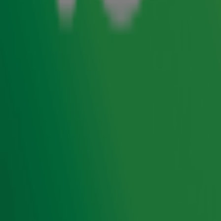
Gisteren werd bekend dat Rob de Nijs op 82-jarige leeftijd
is overleden. Onze
ochtendshow
-dj
Lex Gaarthuis
kreeg de
liefde voor de zanger van huis uit mee. In 2022 bezocht hij
zelfs het afscheidsconcert van Rob de Nijs in de Ziggo
Dome. In het actualiteitenprogramma
Nieuws van de Dag
blikt Lex terug op de carrière van 'een van de eerste echte
rocksterren van Nederland' en die bijzondere laatste
avond in Amsterdam: "Het was bijna een kerkdienst."
Lees ook
Rob de Nijs op 82-jarige leeftijd overleden
Ontvang onze nieuwsbrief
Meld je aan voor de nieuwsbrief van Radio 10 en blijf op
de hoogte van het laatste Radio 10-nieuws.
Aanmelden
Meld je aan voor onze wekelijkse nieuwsbrief met daarin
het laatste nieuws en aanbiedingen die wijzelf of in