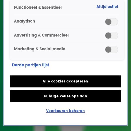
Altijd actief
Functioneel & Essentieel
Analytisch
Advertising & Commercieel
Marketing & Social media
Lex Gaarthuis herdenkt
Derde partijen lijst
Rob de Nijs: 'Eén van de
eerste echte rocksterren
Alle cookies accepteren
van Nederland'
Huidige keuze opslaan
ENTERTAINMENT
18 mrt 2025, 11:26
Voorkeuren beheren