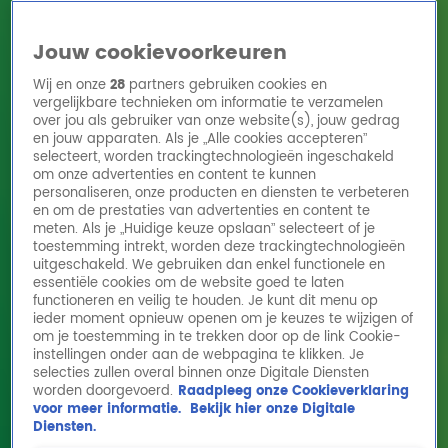
Jouw cookievoorkeuren
Wij en onze
28
partners gebruiken cookies en
vergelijkbare technieken om informatie te verzamelen
over jou als gebruiker van onze website(s), jouw gedrag
en jouw apparaten. Als je „Alle cookies accepteren”
Home
Acties
Radio 10 zenders
Radioshows
DJ's
Hitlijsten
selecteert, worden trackingtechnologieën ingeschakeld
Radio luisteren
om onze advertenties en content te kunnen
personaliseren, onze producten en diensten te verbeteren
Volg Radio 10
en om de prestaties van advertenties en content te
meten. Als je „Huidige keuze opslaan” selecteert of je
toestemming intrekt, worden deze trackingtechnologieën
uitgeschakeld. We gebruiken dan enkel functionele en
Zoeken
essentiële cookies om de website goed te laten
functioneren en veilig te houden. Je kunt dit menu op
ieder moment opnieuw openen om je keuzes te wijzigen of
Home
Online Radio Luisteren
Acties
Shows
Alle zenders
om je toestemming in te trekken door op de link Cookie-
instellingen onder aan de webpagina te klikken. Je
selecties zullen overal binnen onze Digitale Diensten
worden doorgevoerd.
Raadpleeg onze Cookieverklaring
voor meer informatie.
Bekijk hier onze Digitale
Diensten.