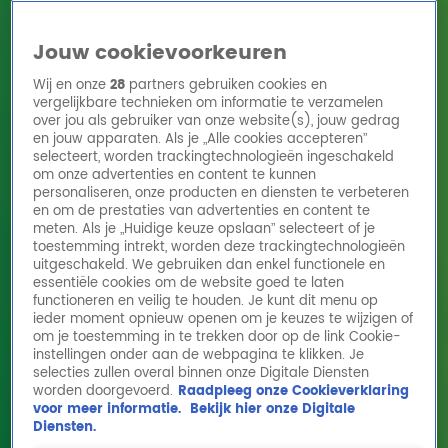
Jouw cookievoorkeuren
Wij en onze
28
partners gebruiken cookies en
vergelijkbare technieken om informatie te verzamelen
over jou als gebruiker van onze website(s), jouw gedrag
en jouw apparaten. Als je „Alle cookies accepteren”
Home
Acties
Radio 10 zenders
Radioshows
DJ's
Hitlijsten
selecteert, worden trackingtechnologieën ingeschakeld
Radio luisteren
om onze advertenties en content te kunnen
personaliseren, onze producten en diensten te verbeteren
Volg Radio 10
en om de prestaties van advertenties en content te
meten. Als je „Huidige keuze opslaan” selecteert of je
toestemming intrekt, worden deze trackingtechnologieën
uitgeschakeld. We gebruiken dan enkel functionele en
Zoeken
essentiële cookies om de website goed te laten
functioneren en veilig te houden. Je kunt dit menu op
ieder moment opnieuw openen om je keuzes te wijzigen of
Home
Online Radio Luisteren
Acties
Shows
Alle zenders
om je toestemming in te trekken door op de link Cookie-
instellingen onder aan de webpagina te klikken. Je
selecties zullen overal binnen onze Digitale Diensten
worden doorgevoerd.
Raadpleeg onze Cookieverklaring
voor meer informatie.
Bekijk hier onze Digitale
Diensten.