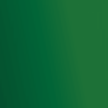
Meld je aan voor onze wekelijkse nieuwsbrief met daarin
het laatste nieuws en aanbiedingen die wijzelf of in
samenwerking met onze partners organiseren. Je kunt je
op ieder moment afmelden. Zie voor meer informatie de
privacyverklaring
.
Snel naar
Home
Radiofrequenties Radio 10
Hitlijsten
Radio 10 DJ's
Radio 10 zenders
Livemuziek
Acties
Luisteren naar Radio 10
Voorwaarden
Privacyverklaring
Gebruiksvoorwaarden
Cookieverklaring
Digitale diensten