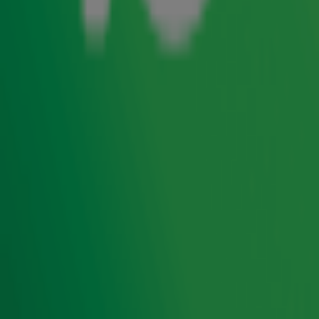
Aarts uit Burgum die het verlossende antwoord gaf. Met de
Lach van Jacqueline Govaert won zij de jackpot van
€14.400,-!
Dit was de hint!
Jeroen Nieuwenhuize draaide woensdag 27
Uitleg hint:
mei om 11.30 uur Paul Young met Come Back And
Stay. Krezip hield het na een succesvolle carrière in
2009 voor gezien. In 2019 maakte Krezip een
comeback en trad op in de Ziggo Dome en op
Pinkpop. I Would Stay is ook nog eens Krezips grootste
hit. Eigenlijk waren het dus twee hints in één!
Ontvang onze nieuwsbrief
Meld je aan voor de nieuwsbrief van Radio 10 en blijf op
de hoogte van het laatste Radio 10-nieuws.
Aanmelden