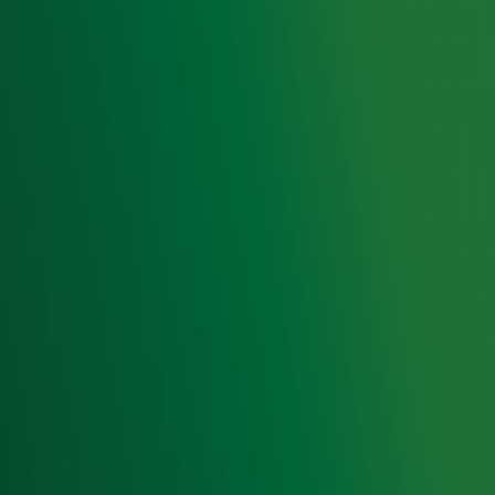
Hitlijsten
Radio 10 DJ's
Radio 10 zenders
Livemuziek
Acties
Luisteren naar Radio 10
Voorwaarden
Privacyverklaring
Gebruiksvoorwaarden
Cookieverklaring
Digitale diensten
Cookie instellingen
Adverteren
Vacatures
Publieksservice
Toegankelijkheid
Contact met de Studio
0909-300 10 10
info@radio10.nl