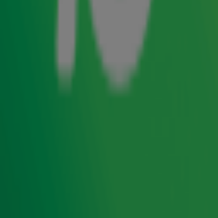
tributebands de strijd met elkaar aangaan en de grootste
artiesten aller tijden eren.
Johnny de Mol
presenteert het
programma en kwam langs in de
ochtendshow
bij
Gordon
&
Froukje
om er alles over te vertellen. Wie zijn dit jaar de
kanshebbers? En wat zijn de persoonlijke favorieten van
Johnny zelf?
Luister naar de Top 4000
De grootste hitlijst aller tijden is terug! Van 27
november t/m 24 december luister je naar de Top
4000 op Radio 10.
Zender laden...
Door
Redactie
Lees ook