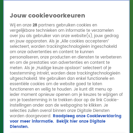
Jouw cookievoorkeuren
Wij en onze
28
partners gebruiken cookies en
vergelijkbare technieken om informatie te verzamelen
over jou als gebruiker van onze website(s), jouw gedrag
en jouw apparaten. Als je „Alle cookies accepteren”
Home
Acties
Radio 10 zenders
Radioshows
DJ's
Hitlijsten
selecteert, worden trackingtechnologieën ingeschakeld
Radio luisteren
om onze advertenties en content te kunnen
personaliseren, onze producten en diensten te verbeteren
Volg Radio 10
en om de prestaties van advertenties en content te
meten. Als je „Huidige keuze opslaan” selecteert of je
toestemming intrekt, worden deze trackingtechnologieën
uitgeschakeld. We gebruiken dan enkel functionele en
Zoeken
essentiële cookies om de website goed te laten
functioneren en veilig te houden. Je kunt dit menu op
ieder moment opnieuw openen om je keuzes te wijzigen of
Home
Online Radio Luisteren
Acties
Shows
Alle zenders
om je toestemming in te trekken door op de link Cookie-
instellingen onder aan de webpagina te klikken. Je
selecties zullen overal binnen onze Digitale Diensten
worden doorgevoerd.
Raadpleeg onze Cookieverklaring
voor meer informatie.
Bekijk hier onze Digitale
Diensten.