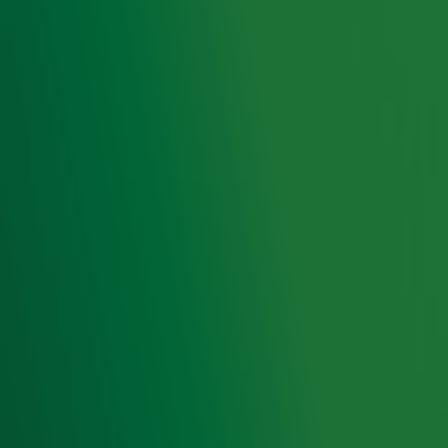
Treasure laat ons trappenhuis prachtig
klinken met When I Was Your Man
Johnny de Mol voelt zich weer student door
deze Top 4000-hit... 🍻
Ontvang onze nieuwsbrief
Meld je aan voor de nieuwsbrief van Radio 10 en blijf op
de hoogte van het laatste Radio 10-nieuws.
Aanmelden
Meld je aan voor onze wekelijkse nieuwsbrief met daarin
het laatste nieuws en aanbiedingen die wijzelf of in
samenwerking met onze partners organiseren. Je kunt je
op ieder moment afmelden. Zie voor meer informatie de
privacyverklaring
.
Snel naar
Home
Radiofrequenties Radio 10