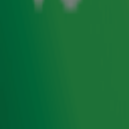
van beginnen. Ook dit jaar speelt bekend Nederland weer
een muzikale rol in het paasverhaal. Acht jaar geleden
werd onze eigen
Gordon
gevraagd voor het evenement.
Helaas had hij destijds al andere plannen. Toch ziet
Gordon het nog best wel zitten om een keertje mee te
doen. In de ochtendshow vertelt hij dat hij voor één
specifieke rol de telefoon opneemt: "Ze mogen me altijd
bellen."
Door
Redactie
Ontvang onze nieuwsbrief
Meld je aan voor de nieuwsbrief van Radio 10 en blijf op
de hoogte van het laatste Radio 10-nieuws.
Aanmelden
Meld je aan voor onze wekelijkse nieuwsbrief met daarin
het laatste nieuws en aanbiedingen die wijzelf of in
samenwerking met onze partners organiseren. Je kunt je
op ieder moment afmelden. Zie voor meer informatie de