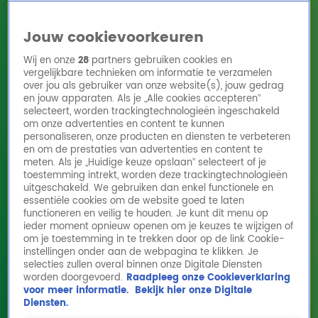
Jouw cookievoorkeuren
Wij en onze
28
partners gebruiken cookies en
vergelijkbare technieken om informatie te verzamelen
over jou als gebruiker van onze website(s), jouw gedrag
en jouw apparaten. Als je „Alle cookies accepteren”
Home
Acties
Radio 10 zenders
Radioshows
DJ's
Hitlijsten
selecteert, worden trackingtechnologieën ingeschakeld
Radio luisteren
om onze advertenties en content te kunnen
personaliseren, onze producten en diensten te verbeteren
Volg Radio 10
en om de prestaties van advertenties en content te
meten. Als je „Huidige keuze opslaan” selecteert of je
toestemming intrekt, worden deze trackingtechnologieën
uitgeschakeld. We gebruiken dan enkel functionele en
Zoeken
essentiële cookies om de website goed te laten
functioneren en veilig te houden. Je kunt dit menu op
ieder moment opnieuw openen om je keuzes te wijzigen of
Home
Online Radio Luisteren
Acties
Shows
Alle zenders
om je toestemming in te trekken door op de link Cookie-
instellingen onder aan de webpagina te klikken. Je
selecties zullen overal binnen onze Digitale Diensten
worden doorgevoerd.
Raadpleeg onze Cookieverklaring
voor meer informatie.
Bekijk hier onze Digitale
Diensten.