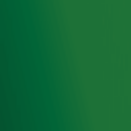
Meld je aan voor de nieuwsbrief van Radio 10 en blijf op
de hoogte van het laatste Radio 10-nieuws.
Aanmelden
Meld je aan voor onze wekelijkse nieuwsbrief met daarin
het laatste nieuws en aanbiedingen die wijzelf of in
samenwerking met onze partners organiseren. Je kunt je
op ieder moment afmelden. Zie voor meer informatie de
privacyverklaring
.
Snel naar
Home
Radiofrequenties Radio 10
Hitlijsten
Radio 10 DJ's
Radio 10 zenders
Livemuziek
Acties
Luisteren naar Radio 10
Voorwaarden