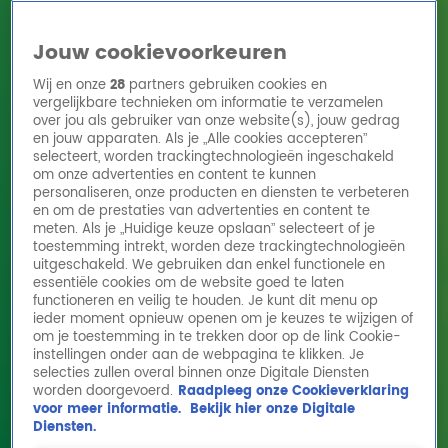
Jouw cookievoorkeuren
Wij en onze
28
partners gebruiken cookies en
vergelijkbare technieken om informatie te verzamelen
over jou als gebruiker van onze website(s), jouw gedrag
en jouw apparaten. Als je „Alle cookies accepteren”
Home
Acties
Radio 10 zenders
Radioshows
DJ's
Hitlijsten
selecteert, worden trackingtechnologieën ingeschakeld
Radio luisteren
om onze advertenties en content te kunnen
personaliseren, onze producten en diensten te verbeteren
Volg Radio 10
en om de prestaties van advertenties en content te
meten. Als je „Huidige keuze opslaan” selecteert of je
toestemming intrekt, worden deze trackingtechnologieën
uitgeschakeld. We gebruiken dan enkel functionele en
Zoeken
essentiële cookies om de website goed te laten
functioneren en veilig te houden. Je kunt dit menu op
ieder moment opnieuw openen om je keuzes te wijzigen of
Home
Online Radio Luisteren
Acties
Shows
Alle zenders
om je toestemming in te trekken door op de link Cookie-
instellingen onder aan de webpagina te klikken. Je
selecties zullen overal binnen onze Digitale Diensten
worden doorgevoerd.
Raadpleeg onze Cookieverklaring
voor meer informatie.
Bekijk hier onze Digitale
Diensten.