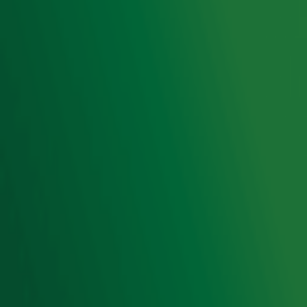
Privacyverklaring
Gebruiksvoorwaarden
Cookieverklaring
Digitale diensten
Cookie instellingen
Adverteren
Vacatures
Publieksservice
Toegankelijkheid
Contact met de Studio
0909-300 10 10
info@radio10.nl
Whatsapp met de Studio
Download de Radio 10 App
Volg Radio 10
©
2026 Talpa Network. Alle rechten voorbehouden. Geen
tekst- en datamining.
Radio 10
Nu Live