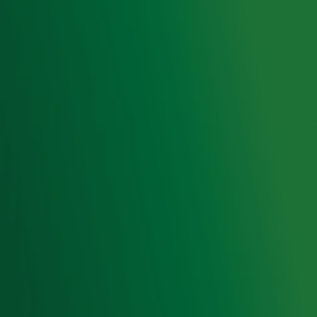
Privacyverklaring
Gebruiksvoorwaarden
Cookieverklaring
Digitale diensten
Cookie instellingen
Adverteren
Vacatures
Publieksservice
Toegankelijkheid
Contact met de Studio
0909-300 10 10
info@radio10.nl
Whatsapp met de Studio
Download de Radio 10 App
Volg Radio 10
©
2026 Talpa Network. Alle rechten voorbehouden. Geen
tekst- en datamining.
Radio 10