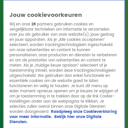
Jouw cookievoorkeuren
Wij en onze
28
partners gebruiken cookies en
vergelijkbare technieken om informatie te verzamelen
over jou als gebruiker van onze website(s), jouw gedrag
en jouw apparaten. Als je „Alle cookies accepteren”
Home
Acties
Radio 10 zenders
Radioshows
DJ's
Hitlijsten
selecteert, worden trackingtechnologieën ingeschakeld
Radio luisteren
om onze advertenties en content te kunnen
personaliseren, onze producten en diensten te verbeteren
Volg Radio 10
en om de prestaties van advertenties en content te
meten. Als je „Huidige keuze opslaan” selecteert of je
toestemming intrekt, worden deze trackingtechnologieën
uitgeschakeld. We gebruiken dan enkel functionele en
Zoeken
essentiële cookies om de website goed te laten
functioneren en veilig te houden. Je kunt dit menu op
ieder moment opnieuw openen om je keuzes te wijzigen of
Home
Online Radio Luisteren
Acties
Shows
Alle zenders
om je toestemming in te trekken door op de link Cookie-
instellingen onder aan de webpagina te klikken. Je
selecties zullen overal binnen onze Digitale Diensten
worden doorgevoerd.
Raadpleeg onze Cookieverklaring
voor meer informatie.
Bekijk hier onze Digitale
Diensten.