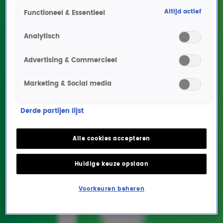
Altijd actief
Functioneel & Essentieel
Analytisch
Advertising & Commercieel
Marketing & Social media
Illusionist Victor Mids
Derde partijen lijst
opent de Top 4000
Stemweken met bizarre
Alle cookies accepteren
mindfuck!
Huidige keuze opslaan
ENTERTAINMENT
8 nov 2021, 12:52
Voorkeuren beheren