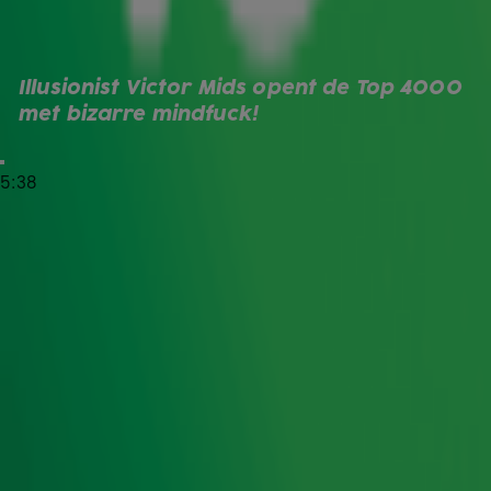
Niemand minder dan illusionist Victor Mids was te gast bij
Gerard Ekdom in de Radio 10 studio om de
Top 4000
Stemweken officieel te openen. Victor bedacht een bizar
mindf*ck-experiment om zijn stem voor de Top 4000 uit te
Illusionist Victor Mids opent de Top 4000 
brengen. Bekijk de video hieronder!
met bizarre mindfuck!
5:38
Stem voor de Top 4000 en win € 4000,-
Vanaf 4 december geniet je op Radio 10 weer van de
grootste hitlijst aller tijden: de Top 4000! Stem nu op
je favoriete hits.
Stem nu voor de Top 4000
Ontvang onze nieuwsbrief
Meld je aan voor de nieuwsbrief van Radio 10 en blijf op
de hoogte van het laatste Radio 10-nieuws.
Aanmelden
Meld je aan voor onze wekelijkse nieuwsbrief met daarin