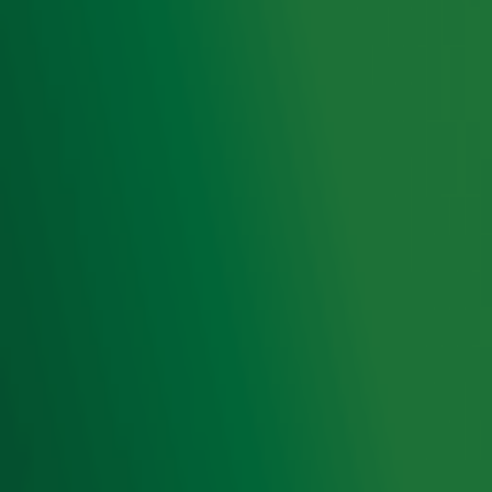
het laatste nieuws en aanbiedingen die wijzelf of in
samenwerking met onze partners organiseren. Je kunt je
op ieder moment afmelden. Zie voor meer informatie de
privacyverklaring
.
Snel naar
Home
Radiofrequenties Radio 10
Hitlijsten
Radio 10 DJ's
Radio 10 zenders
Livemuziek
Acties
Luisteren naar Radio 10
Voorwaarden
Privacyverklaring
Gebruiksvoorwaarden
Cookieverklaring
Digitale diensten
Cookie instellingen