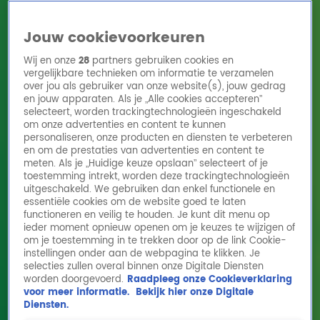
Jouw cookievoorkeuren
Wij en onze
28
partners gebruiken cookies en
vergelijkbare technieken om informatie te verzamelen
over jou als gebruiker van onze website(s), jouw gedrag
en jouw apparaten. Als je „Alle cookies accepteren”
Home
Acties
Radio 10 zenders
Radioshows
DJ's
Hitlijsten
selecteert, worden trackingtechnologieën ingeschakeld
Radio luisteren
om onze advertenties en content te kunnen
personaliseren, onze producten en diensten te verbeteren
Volg Radio 10
en om de prestaties van advertenties en content te
meten. Als je „Huidige keuze opslaan” selecteert of je
toestemming intrekt, worden deze trackingtechnologieën
uitgeschakeld. We gebruiken dan enkel functionele en
Zoeken
essentiële cookies om de website goed te laten
functioneren en veilig te houden. Je kunt dit menu op
ieder moment opnieuw openen om je keuzes te wijzigen of
Home
Online Radio Luisteren
Acties
Shows
Alle zenders
om je toestemming in te trekken door op de link Cookie-
instellingen onder aan de webpagina te klikken. Je
selecties zullen overal binnen onze Digitale Diensten
worden doorgevoerd.
Raadpleeg onze Cookieverklaring
voor meer informatie.
Bekijk hier onze Digitale
Diensten.