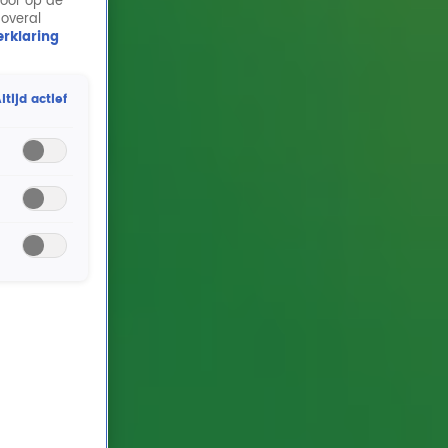
door op de
 overal
rklaring
ltijd actief