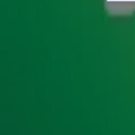
Hoe goed ken jij deze hits
ENTERTAINMENT
12 feb 2020, 09:00
_Love is in the air_deze week, want vrijdag is het Valentij
onderwerpen om over te schrijven: alleen al in de
Top 400
amore of een andere vertaling van ‘liefde’ in de titel. Ben j
Doe de quiz en kom erachter!