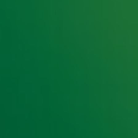
e hoogte van het laatste Radio 10-nieuws.
t laatste nieuws en aanbiedingen die wijzelf of in samenwe
klaring
.