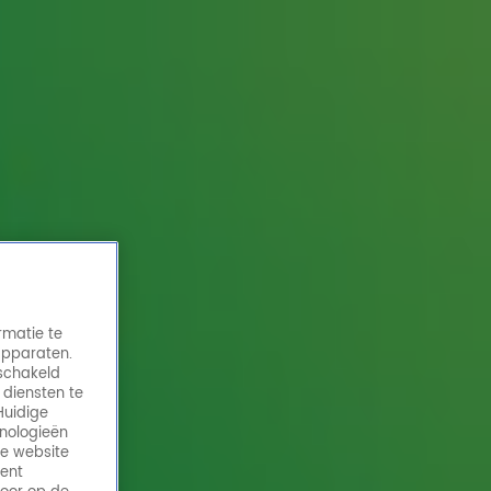
rmatie te
apparaten.
eschakeld
 diensten te
Huidige
hnologieën
de website
ment