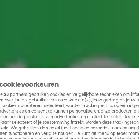
ren
cookievoorkeuren
ze
28
partners gebruiken cookies en vergelijkbare technieken om info
n over jou als gebruiker van onze website(s), jouw gedrag en jouw 
lle cookies accepteren” selecteert, worden trackingtechnologieën ing
dvertenties en content te kunnen personaliseren, onze producten en
n en om de prestaties van advertenties en content te meten. Als je „
laan” selecteert of je toestemming intrekt, worden deze trackingtec
keld. We gebruiken dan enkel functionele en essentiële cookies om 
aten functioneren en veilig te houden. Je kunt dit menu op ieder mo