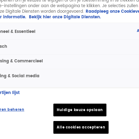
penen om je keuzes te wijzigen of om je toestemming in te trekken 
ie-instellingen onder aan de webpagina te klikken. Je selecties zullen
ze Digitale Diensten worden doorgevoerd.
Raadpleeg onze Cookieve
r informatie.
Bekijk hier onze Digitale Diensten.
A
neel & Essentieel
isch
ising & Commercieel
ing & Social media
ijen lijst
ren beheren
Huidige keuze opslaan
Alle cookies accepteren