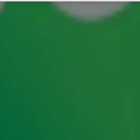
 over de liefde?
nsdag! De liefde is één van de populairste
0
komen 358 nummers voor met love, amour,
ij een echte kenner als het gaat om liefdesliedjes?