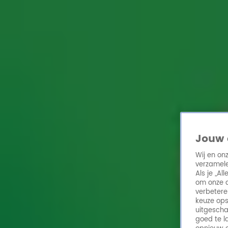
Home
Acties
Radio 10 zenders
Radioshows
DJ's
Hitlijsten
Radio luiste
Volg Radio 10
Zoeken
Jouw 
Home
Online Radio Luisteren
Acties
Shows
Alle zenders
Wij en on
verzamele
Als je „A
om onze a
verbetere
keuze ops
uitgescha
goed te l