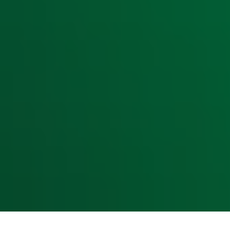
Radiofrequenties Radio 10
Hitlijsten
Radio 10 DJ's
Radio 10 zenders
Livemuziek
Acties
Luisteren naar Radio 10
Voorwaarden
Privacyverklaring
Gebruiksvoorwaarden
Cookieverklaring
Digitale diensten
Cookie instellingen
Adverteren
Vacatures
Publieksservice
Toegankelijkheid
Contact met de Studio