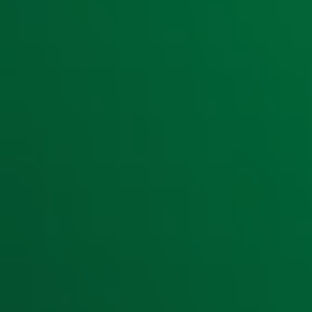
Ontvang onze nieuwsbrief
Meld je aan voor de nieuwsbrief van Radio 10 en blijf op d
Aanmelden
Meld je aan voor onze wekelijkse nieuwsbrief met daarin he
moment afmelden. Zie voor meer informatie de
privacyver
Snel naar
Home