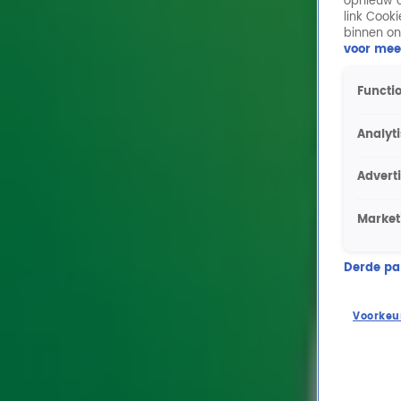
opnieuw o
link Cook
binnen on
voor mee
Functio
Analyt
Advert
Market
Derde part
Voorkeu