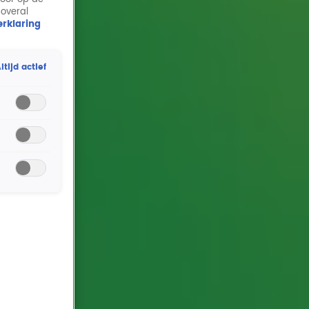
 overal
rklaring
ltijd actief