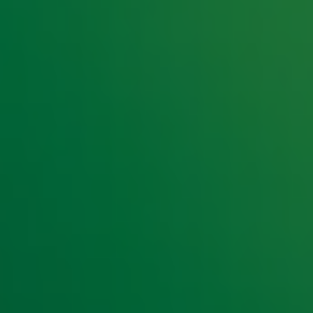
e hoogte van het laatste Radio 10-nieuws.
t laatste nieuws en aanbiedingen die wijzelf of in samenwe
klaring
.