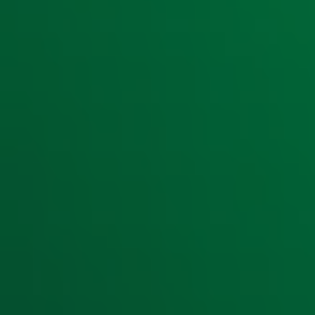
Ontvang onze nieuwsbrief
Meld je aan voor de nieuwsbrief van Radio 10 en blijf op d
Aanmelden
Meld je aan voor onze wekelijkse nieuwsbrief met daarin he
moment afmelden. Zie voor meer informatie de
privacyver
Snel naar
Home
Radiofrequenties Radio 10