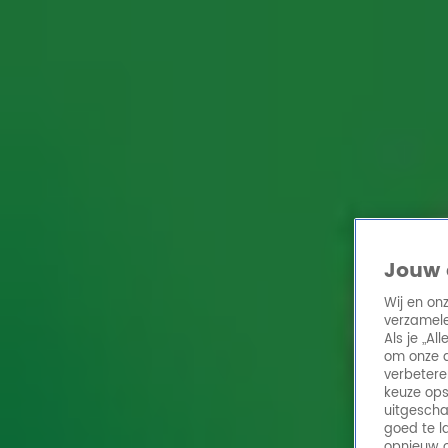
Home
Acties
Radio 10 zenders
Radioshows
DJ's
Hitlijsten
Radio luiste
Volg Radio 10
Zoeken
Jouw 
Home
Online Radio Luisteren
Acties
Shows
Alle zenders
Wij en on
verzamele
Als je „A
om onze a
verbetere
keuze ops
uitgescha
goed te l
opnieuw o