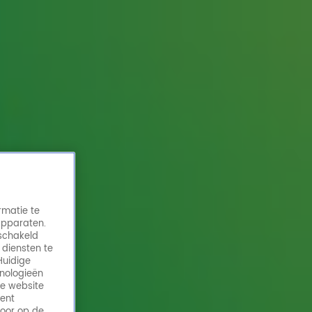
rmatie te
apparaten.
eschakeld
 diensten te
Huidige
hnologieën
de website
ment
door op de