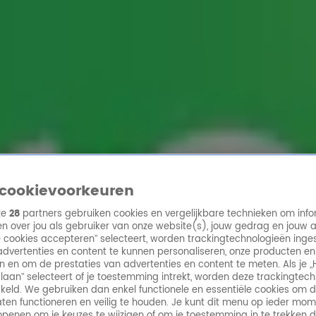
ren
cookievoorkeuren
ze
28
partners gebruiken cookies en vergelijkbare technieken om info
n over jou als gebruiker van onze website(s), jouw gedrag en jouw 
lle cookies accepteren” selecteert, worden trackingtechnologieën ing
dvertenties en content te kunnen personaliseren, onze producten en
n en om de prestaties van advertenties en content te meten. Als je „
laan” selecteert of je toestemming intrekt, worden deze trackingtec
keld. We gebruiken dan enkel functionele en essentiële cookies om 
aten functioneren en veilig te houden. Je kunt dit menu op ieder mo
penen om je keuzes te wijzigen of om je toestemming in te trekken 