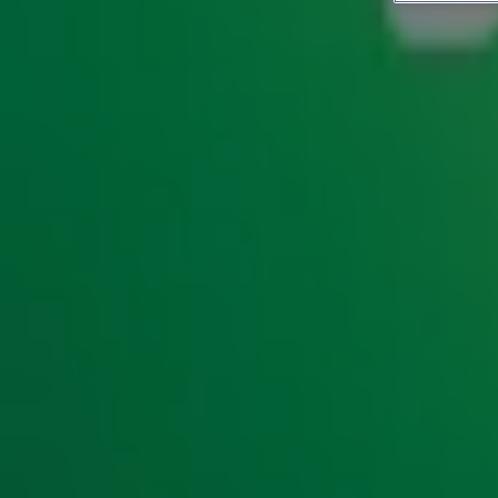
Zing jij ook graag mee me
ENTERTAINMENT
26 juni 2019, 10:00
_I like Angela, Pamela, Sandra and…_Eh, hoe heet ze ook 
songteksten van zomerse hits? Doe de quiz en kom erachte