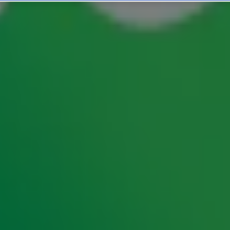
t zomerse hits? Doe de qui
alweer? Hoe goed ben jij in het onthouden van
r.