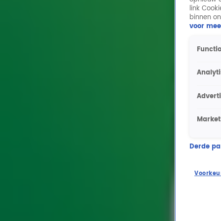
link Cook
binnen on
voor mee
Functio
Analyt
Advert
Market
Derde part
Voorkeu