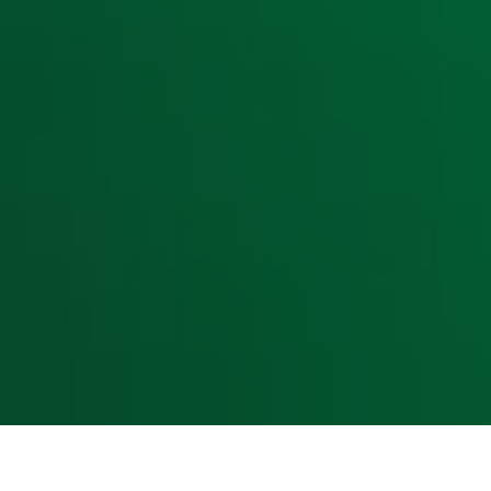
Hitlijsten
Radio 10 DJ's
Radio 10 zenders
Livemuziek
Acties
Luisteren naar Radio 10
Voorwaarden
Privacyverklaring
Gebruiksvoorwaarden
Cookieverklaring
Digitale diensten
Cookie instellingen
Adverteren
Vacatures
Publieksservice
Toegankelijkheid
Contact met de Studio
0909-300 10 10