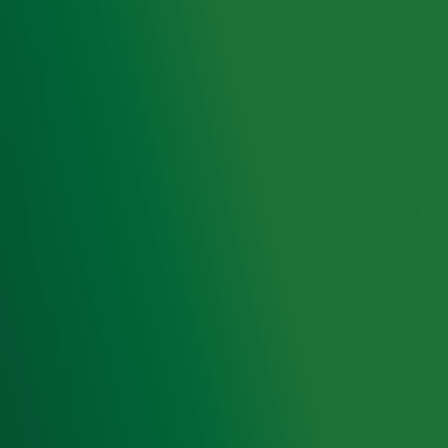
Meld je aan voor de nieuwsbrief van Radio 10 en blijf op
de hoogte van het laatste Radio 10-nieuws.
Aanmelden
Meld je aan voor onze wekelijkse nieuwsbrief met daarin
het laatste nieuws en aanbiedingen die wijzelf of in
samenwerking met onze partners organiseren. Je kunt je
op ieder moment afmelden. Zie voor meer informatie de
privacyverklaring
.
Snel naar
Home
Radiofrequenties Radio 10
Hitlijsten
Radio 10 DJ's
Radio 10 zenders
Livemuziek
Acties
Luisteren naar Radio 10
Voorwaarden