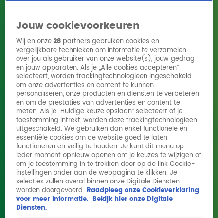
Jouw cookievoorkeuren
Wij en onze
28
partners gebruiken cookies en
vergelijkbare technieken om informatie te verzamelen
over jou als gebruiker van onze website(s), jouw gedrag
en jouw apparaten. Als je „Alle cookies accepteren”
Home
Acties
Radio 10 zenders
Radioshows
DJ's
Hitlijsten
selecteert, worden trackingtechnologieën ingeschakeld
Radio luisteren
om onze advertenties en content te kunnen
personaliseren, onze producten en diensten te verbeteren
Volg Radio 10
en om de prestaties van advertenties en content te
meten. Als je „Huidige keuze opslaan” selecteert of je
toestemming intrekt, worden deze trackingtechnologieën
uitgeschakeld. We gebruiken dan enkel functionele en
Zoeken
essentiële cookies om de website goed te laten
functioneren en veilig te houden. Je kunt dit menu op
ieder moment opnieuw openen om je keuzes te wijzigen of
Home
Online Radio Luisteren
Acties
Shows
Alle zenders
om je toestemming in te trekken door op de link Cookie-
instellingen onder aan de webpagina te klikken. Je
selecties zullen overal binnen onze Digitale Diensten
worden doorgevoerd.
Raadpleeg onze Cookieverklaring
voor meer informatie.
Bekijk hier onze Digitale
Diensten.