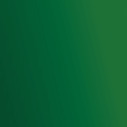
Privacyverklaring
Gebruiksvoorwaarden
Cookieverklaring
Digitale diensten
Cookie instellingen
Adverteren
Vacatures
Publieksservice
Toegankelijkheid
Contact met de Studio
0909-300 10 10
info@radio10.nl
Whatsapp met de Studio
Download de Radio 10 App
Volg Radio 10
©
2026 Talpa Network. Alle rechten voorbehouden. Geen
tekst- en datamining.
Radio 10
Nu Live