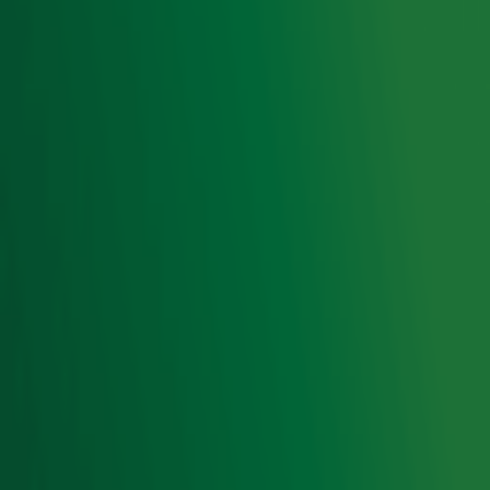
Hitlijsten
Radio 10 DJ's
Radio 10 zenders
Livemuziek
Acties
Luisteren naar Radio 10
Voorwaarden
Privacyverklaring
Gebruiksvoorwaarden
Cookieverklaring
Digitale diensten
Cookie instellingen
Adverteren
Vacatures
Publieksservice
Toegankelijkheid
Contact met de Studio
0909-300 10 10