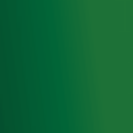
Ander genre
Voor Hotel California nam de band een bewuste beslissing
om weg te gaan van countryrock en schreef enkele
nummers die meer rock-'n-roll zijn, zoals 'Victim of Love'
en 'Life in the Fast Lane'.
Ontvang onze nieuwsbrief
Meld je aan voor de nieuwsbrief van Radio 10 en blijf op
de hoogte van het laatste Radio 10-nieuws.
Aanmelden
Meld je aan voor onze wekelijkse nieuwsbrief met daarin
het laatste nieuws en aanbiedingen die wijzelf of in
samenwerking met onze partners organiseren. Je kunt je
op ieder moment afmelden. Zie voor meer informatie de
privacyverklaring
.
Snel naar
Home
Radiofrequenties Radio 10