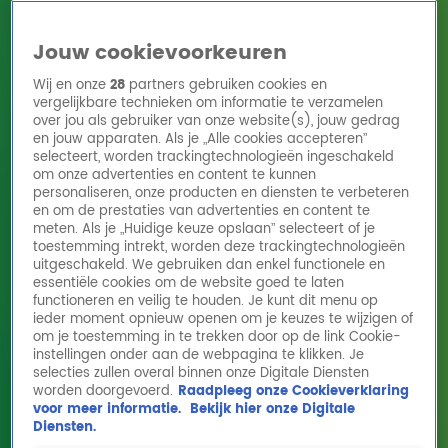
Jouw cookievoorkeuren
Wij en onze
28
partners gebruiken cookies en
vergelijkbare technieken om informatie te verzamelen
over jou als gebruiker van onze website(s), jouw gedrag
en jouw apparaten. Als je „Alle cookies accepteren”
Home
Acties
Radio 10 zenders
Radioshows
DJ's
Hitlijsten
selecteert, worden trackingtechnologieën ingeschakeld
Radio luisteren
om onze advertenties en content te kunnen
personaliseren, onze producten en diensten te verbeteren
Volg Radio 10
en om de prestaties van advertenties en content te
meten. Als je „Huidige keuze opslaan” selecteert of je
toestemming intrekt, worden deze trackingtechnologieën
uitgeschakeld. We gebruiken dan enkel functionele en
Zoeken
essentiële cookies om de website goed te laten
functioneren en veilig te houden. Je kunt dit menu op
ieder moment opnieuw openen om je keuzes te wijzigen of
Home
Online Radio Luisteren
Acties
Shows
Alle zenders
om je toestemming in te trekken door op de link Cookie-
instellingen onder aan de webpagina te klikken. Je
selecties zullen overal binnen onze Digitale Diensten
worden doorgevoerd.
Raadpleeg onze Cookieverklaring
voor meer informatie.
Bekijk hier onze Digitale
Diensten.