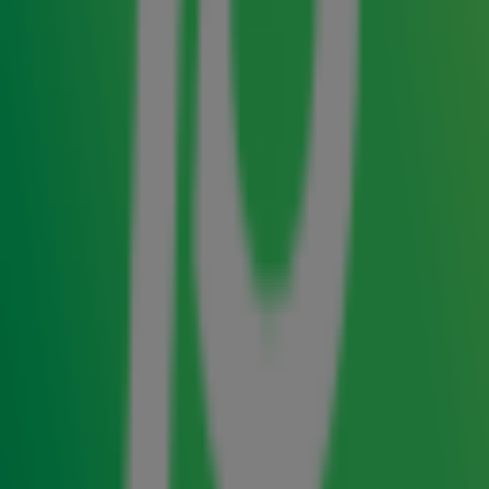
een hotel? Lees snel verder en kom achter alle feiten over
dit Top 4000-nummer.
Hotel California
De single Hotel California is een van de bekendste hits is
van de Eagles en staat ook dit jaar weer hoog op de Top
4000-lijst, namelijk op 2.
Wist je al dat het hotel op de cover het Beverly Hills Hotel
is in Beverly Hills, California? De titel verwijst naar de vele
kunstenaars die rond die tijd naar Californië trokken om
deel uit te maken van allerlei kunststromingen die daar
plaatsvonden. Velen gingen echter net zo snel als ze
kwamen; Californië leek wel een doorgangshuis met korte
verblijven, vandaar de vergelijking met een hotel.