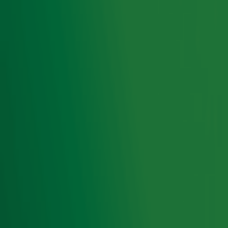
De Eagles
De band werd in 1971 opgericht met gitarist/toetsenist
Glenn Frey, gitarist,mandolist,banjospeler Bernie Leadon,
bassist Randy Meisner en drummer Don Henley. Na een
onderbreking van 14 jaar treden de Eagles nog steeds op.
De naam van de band verwijst naar de Amerikaanse
adelaar, wat ook wordt gebruikt als beeldmerk van de
Verenigde Staten.