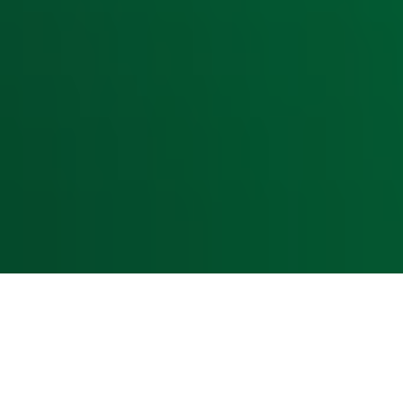
Livemuziek
Acties
Luisteren naar Radio 10
Voorwaarden
Privacyverklaring
Gebruiksvoorwaarden
Cookieverklaring
Digitale diensten
Cookie instellingen
Adverteren
Vacatures
Publieksservice
Toegankelijkheid
Contact met de Studio
0909-300 10 10
info@radio10.nl
Whatsapp met de Studio
Download de Radio 10 App
Volg Radio 10