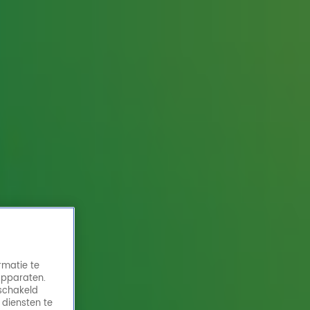
rmatie te
apparaten.
eschakeld
 diensten te