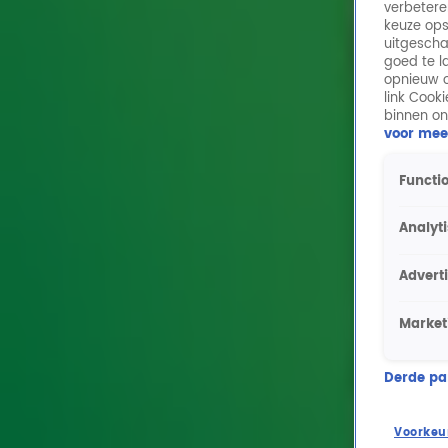
verbetere
keuze ops
uitgescha
goed te l
opnieuw o
link Cook
binnen on
voor mee
Functio
Analyt
Advert
Market
Derde part
Voorkeu