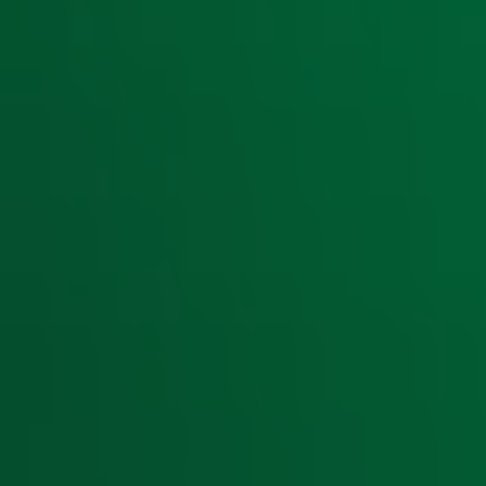
Ontvang onze nieuwsbrief
Meld je aan voor de nieuwsbrief van Radio 10 en blijf op d
Aanmelden
Meld je aan voor onze wekelijkse nieuwsbrief met daarin he
moment afmelden. Zie voor meer informatie de
privacyver
Snel naar
Home
Radiofrequenties Radio 10
Hitlijsten
Radio 10 DJ's
Radio 10 zenders