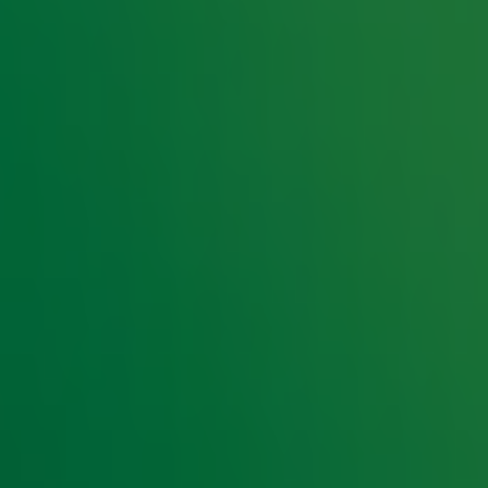
 Kun jij nog steeds niet geloven dat het Heleen
n de zoektocht naar de Lach. Denk jij te weten
op in de app en maak kans op de jackpot!