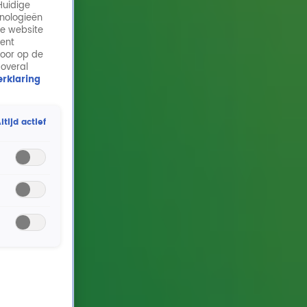
Huidige
hnologieën
de website
ment
door op de
 overal
rklaring
ltijd actief