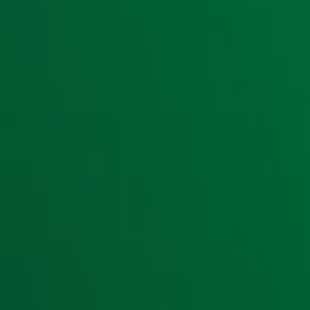
Met het goede antwoord wint Mark de jackpot van € 7400,-.
van Royen was? Bekijk dan hierboven de bewijsvideo.
Vanaf 1 mei staat Radio 10 weer helemaal in het teken va
van welk bekend persoon de lach is? Druk dan op de kn