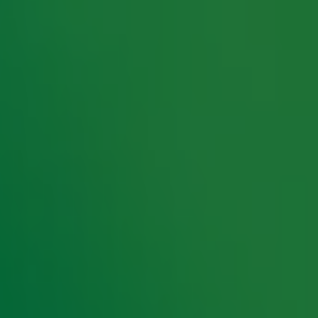
e toch echt van wie
De Lach van 10
is. In het
woord: Heleen van Royen.