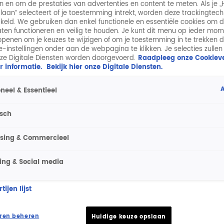
n en om de prestaties van advertenties en content te meten. Als je „
laan” selecteert of je toestemming intrekt, worden deze trackingtec
keld. We gebruiken dan enkel functionele en essentiële cookies om 
aten functioneren en veilig te houden. Je kunt dit menu op ieder mo
penen om je keuzes te wijzigen of om je toestemming in te trekken 
ie-instellingen onder aan de webpagina te klikken. Je selecties zullen
ze Digitale Diensten worden doorgevoerd.
Raadpleeg onze Cookieve
r informatie.
Bekijk hier onze Digitale Diensten.
A
neel & Essentieel
isch
ising & Commercieel
ing & Social media
ijen lijst
ren beheren
Huidige keuze opslaan