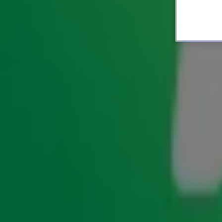
Heleen van Royen is de tw
ENTERTAINMENT
9 mei 2021, 08:29
De tweede Lach van 10 is geraden! Radio 10-luisteraar Ma
van Royen en ging ervandoor met de jackpot van € 7400,-. 
Mark.