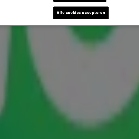
Alle cookies accepteren
eede Lach van 10!
rk uit Leeuwarden herkende de Lach van Heleen
'Yes! Geweldig, de Friesche vlag mag uit!' Aldus