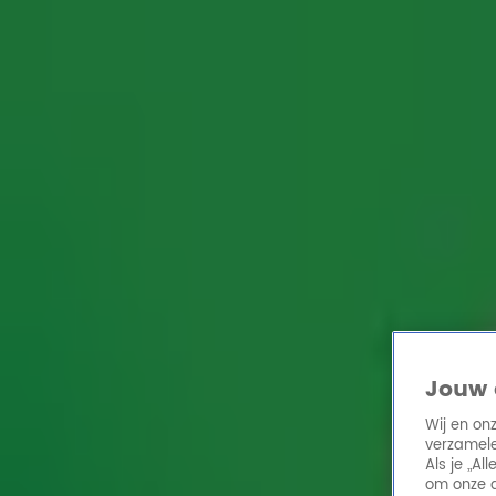
Home
Acties
Radio 10 zenders
Radioshows
DJ's
Hitlijsten
Radio luiste
Volg Radio 10
Zoeken
Home
Online Radio Luisteren
Acties
Shows
Alle zenders
Jouw 
Wij en on
verzamele
Als je „A
om onze a