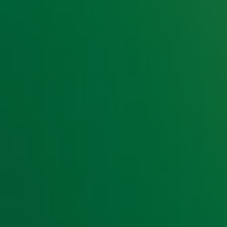
Het hield heel Nederland bezig, maar na 3 dagen weten w
programma van
Silvan Stoet
gaf Mark het verlossende ant