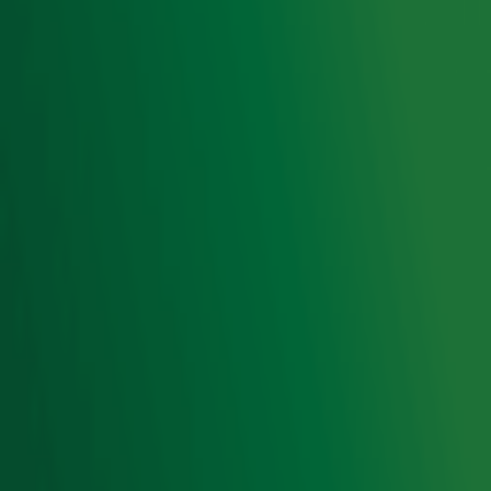
Acties
Luisteren naar Radio 10
Voorwaarden
Privacyverklaring
Gebruiksvoorwaarden
Cookieverklaring
Digitale diensten
Cookie instellingen
Adverteren
Vacatures
Publieksservice
Toegankelijkheid
Contact met de Studio
0909-300 10 10
info@radio10.nl
Whatsapp met de Studio
Download de Radio 10 App
Volg Radio 10
©
2026 Talpa Network. Alle rechten voorbehouden. Geen