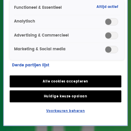
Altijd actief
Functioneel & Essentieel
Analytisch
Advertising & Commercieel
Marketing & Social media
Groetjes van Oom Donald:
Derde partijen lijst
Irene Moors schreef ooit
brieven voor de Donald
Alle cookies accepteren
Duck
Huidige keuze opslaan
ENTERTAINMENT
16 juni 2026, 15:35
Voorkeuren beheren