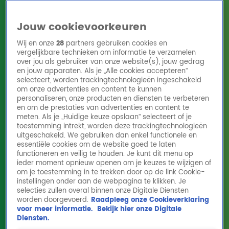
Jouw cookievoorkeuren
Wij en onze
28
partners gebruiken cookies en
vergelijkbare technieken om informatie te verzamelen
over jou als gebruiker van onze website(s), jouw gedrag
en jouw apparaten. Als je „Alle cookies accepteren”
Home
Acties
Radio 10 zenders
Radioshows
DJ's
Hitlijsten
selecteert, worden trackingtechnologieën ingeschakeld
Radio luisteren
om onze advertenties en content te kunnen
personaliseren, onze producten en diensten te verbeteren
Volg Radio 10
en om de prestaties van advertenties en content te
meten. Als je „Huidige keuze opslaan” selecteert of je
toestemming intrekt, worden deze trackingtechnologieën
uitgeschakeld. We gebruiken dan enkel functionele en
Zoeken
essentiële cookies om de website goed te laten
functioneren en veilig te houden. Je kunt dit menu op
ieder moment opnieuw openen om je keuzes te wijzigen of
Home
Online Radio Luisteren
Acties
Shows
Alle zenders
om je toestemming in te trekken door op de link Cookie-
instellingen onder aan de webpagina te klikken. Je
selecties zullen overal binnen onze Digitale Diensten
worden doorgevoerd.
Raadpleeg onze Cookieverklaring
voor meer informatie.
Bekijk hier onze Digitale
Diensten.