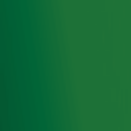
Duran Duran tot 2 Unlimited: bekijk de complete lijst
en luister!
Naar de 80's & 90's Top 1500
Door
Redactie
Lees ook
Henny Huisman over Marco Borsato:
'Bekendheid, daar verander je door'
Gijs Staverman spreekt sterren uit 80's &
90's in nieuwe podcast Wat een tijd!
Irene Moors legt nog één keer uit waarom
Telekids niet meer terugkeert