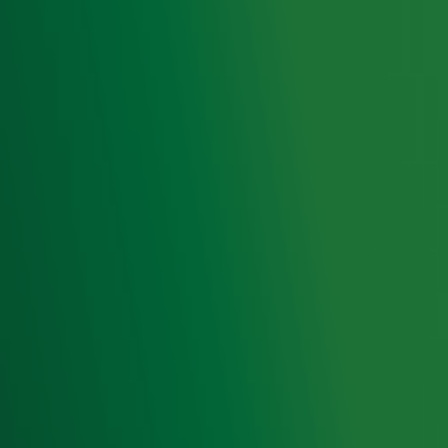
Henny Huisman was in de jaren 90 de
vervanger van... Michael Jackson!
Ontvang onze nieuwsbrief
Meld je aan voor de nieuwsbrief van Radio 10 en blijf op
de hoogte van het laatste Radio 10-nieuws.
Aanmelden
Meld je aan voor onze wekelijkse nieuwsbrief met daarin
het laatste nieuws en aanbiedingen die wijzelf of in
samenwerking met onze partners organiseren. Je kunt je
op ieder moment afmelden. Zie voor meer informatie de
privacyverklaring
.
Snel naar
Home
Radiofrequenties Radio 10
Hitlijsten
Radio 10 DJ's
Radio 10 zenders
Livemuziek