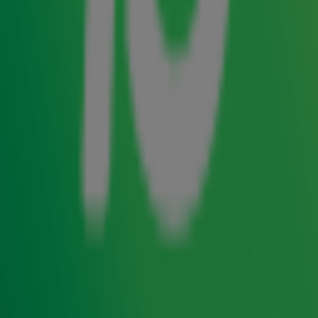
Irene Moors werkte voor haar grote Telekids-doorbraak op
de marketingafdeling van de Donald Duck. Het populaire
weekblad was alleen al legendarisch vanwege de
beroemde brievenrubriek. Met wat geluk kreeg je een
reactie van Donald of werd je zelfs uitgelicht als 'Brief van
de Week'. Toch kwam het antwoord lang niet altijd uit
Duckstad zelf, blijkt in de nieuwe podcast
.
Wat een tijd!
Niemand minder dan Irene Moors klom namelijk geregeld
in de pen, met de vriendelijke groeten van Oom Donald.
Luister de nieuwe podcast Wat een tijd!
nu via je favoriete
podcastapp.
Luister naar de 80's & 90's Top 1500
Krijg jij geen genoeg van de jaren 80 en 90? Dan zit je
van 15 t/m 26 juni helemaal goed bij Radio 10 met de
allergrootste hits uit deze decennia in de
80's & 90's
Top 1500
. Van Michael Jackson tot Spice Girls en van