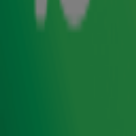
jaar echt toe doet. Tijdens de
Top 4000
gaan Gordon &
Froukje namelijk samen met jou op zoek naar het
TV-
. Had jij kromme tenen door de
fragment van het Jaar
zoveelste ongemakkelijke date in
?
Lang Leve de Liefde
Keek je met tranen in je ogen naar het interview van
Eva Jinek met Emma Heesters? Of lag je dubbel van
het lachen om de mislukte verbouwing bij Denise en
René in
Laat het ons
vtwonen: Weer Verliefd op je Huis?
weten en misschien wordt jouw moment wel het TV-
fragment van het Jaar
.
Vanaf donderdag 27 november blikken Gordon & Froukje
elke ochtend terug op een spraakmakend tv-moment van
2025. Op 24 december, de finaledag van de Top 4000,
wordt het winnende TV-fragment van het Jaar
bekendgemaakt.
Ontvang onze nieuwsbrief
Meld je aan voor de nieuwsbrief van Radio 10 en blijf op