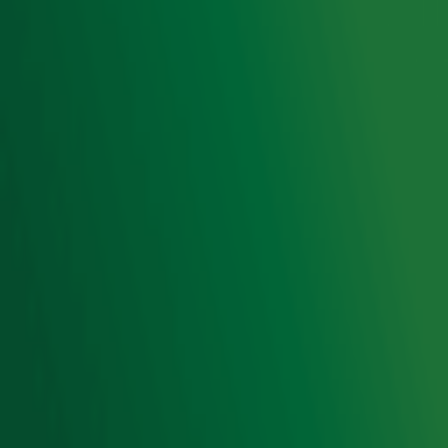
Cookieverklaring
Digitale diensten
Cookie instellingen
Adverteren
Vacatures
Publieksservice
Toegankelijkheid
Contact met de Studio
0909-300 10 10
info@radio10.nl
Whatsapp met de Studio
Download de Radio 10 App
Volg Radio 10
©
2026 Talpa Network. Alle rechten voorbehouden. Geen
tekst- en datamining.
Radio 10
Nu Live
De grootste hits aller tijden!