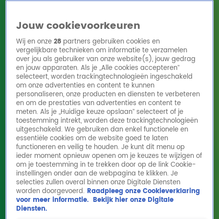
Jouw cookievoorkeuren
Wij en onze
28
partners gebruiken cookies en
vergelijkbare technieken om informatie te verzamelen
over jou als gebruiker van onze website(s), jouw gedrag
en jouw apparaten. Als je „Alle cookies accepteren”
Home
Acties
Radio 10 zenders
Radioshows
DJ's
Hitlijsten
selecteert, worden trackingtechnologieën ingeschakeld
Radio luisteren
om onze advertenties en content te kunnen
personaliseren, onze producten en diensten te verbeteren
Volg Radio 10
en om de prestaties van advertenties en content te
meten. Als je „Huidige keuze opslaan” selecteert of je
toestemming intrekt, worden deze trackingtechnologieën
uitgeschakeld. We gebruiken dan enkel functionele en
Zoeken
essentiële cookies om de website goed te laten
functioneren en veilig te houden. Je kunt dit menu op
ieder moment opnieuw openen om je keuzes te wijzigen of
Home
Online Radio Luisteren
Acties
Shows
Alle zenders
om je toestemming in te trekken door op de link Cookie-
instellingen onder aan de webpagina te klikken. Je
selecties zullen overal binnen onze Digitale Diensten
worden doorgevoerd.
Raadpleeg onze Cookieverklaring
voor meer informatie.
Bekijk hier onze Digitale
Diensten.