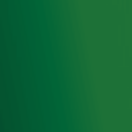
de hoogte van het laatste Radio 10-nieuws.
Aanmelden
Meld je aan voor onze wekelijkse nieuwsbrief met daarin
het laatste nieuws en aanbiedingen die wijzelf of in
samenwerking met onze partners organiseren. Je kunt je
op ieder moment afmelden. Zie voor meer informatie de
privacyverklaring
.
Snel naar
Home
Radiofrequenties Radio 10
Hitlijsten
Radio 10 DJ's
Radio 10 zenders
Livemuziek
Acties
Luisteren naar Radio 10
Voorwaarden
Privacyverklaring
Gebruiksvoorwaarden