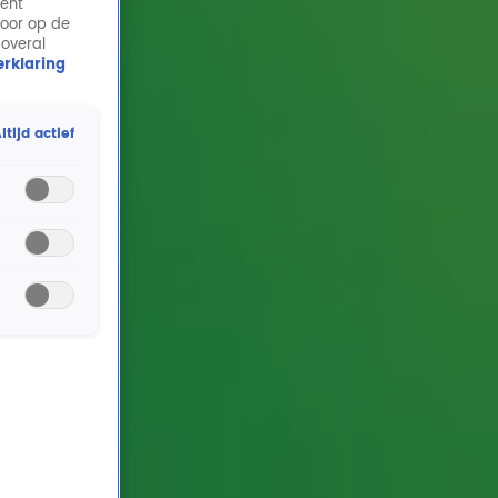
ment
door op de
 overal
rklaring
ltijd actief