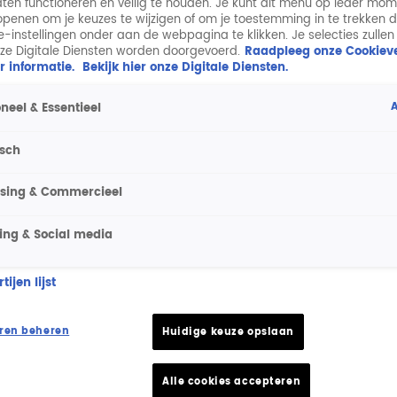
aten functioneren en veilig te houden. Je kunt dit menu op ieder mo
penen om je keuzes te wijzigen of om je toestemming in te trekken 
ie-instellingen onder aan de webpagina te klikken. Je selecties zullen
ze Digitale Diensten worden doorgevoerd.
Raadpleeg onze Cookieve
r informatie.
Bekijk hier onze Digitale Diensten.
A
neel & Essentieel
isch
ising & Commercieel
ing & Social media
ijen lijst
ren beheren
Huidige keuze opslaan
Alle cookies accepteren