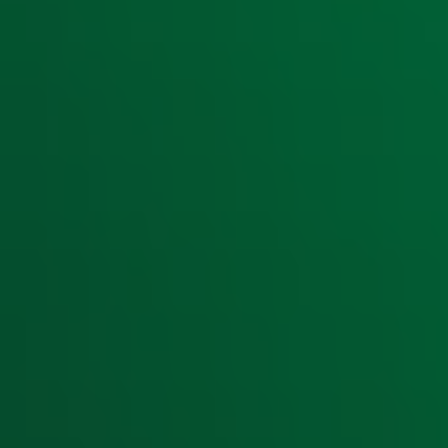
Ontvang onze nieuwsbrief
Meld je aan voor de nieuwsbrief van Radio 10 en blijf op d
Aanmelden
Meld je aan voor onze wekelijkse nieuwsbrief met daarin he
moment afmelden. Zie voor meer informatie de
privacyver
Snel naar
Home
Radiofrequenties Radio 10
Hitlijsten
Radio 10 DJ's
Radio 10 zenders
Livemuziek
Acties
Luisteren naar Radio 10
Voorwaarden
Privacyverklaring
Gebruiksvoorwaarden