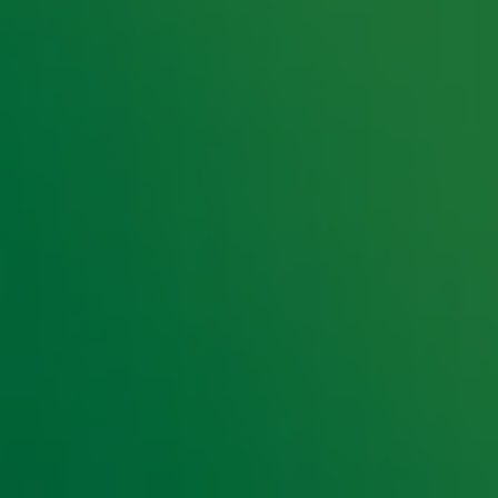
 challenge!
 vanuit SnowWorld!