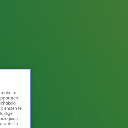
rmatie te
apparaten.
eschakeld
 diensten te
Huidige
hnologieën
de website