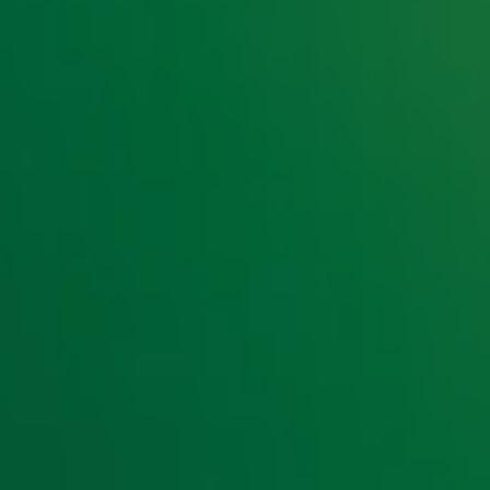
e hoogte van het laatste Radio 10-nieuws.
t laatste nieuws en aanbiedingen die wijzelf of in samenwe
klaring
.