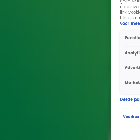
goed te l
opnieuw o
link Cook
binnen on
voor mee
Functio
Analyt
Advert
Market
Derde part
Voorkeu