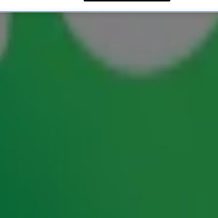
 zien tijdens de Dag van 10
an
en Matijn Nijhuis de
ultieme après-ski
gen op de afterparty! Hoewel Matijn de challenge
e gaan staan. Met volle overgave liet Gijs zijn
en dat klonk uiteraard fan-tas-tisch!