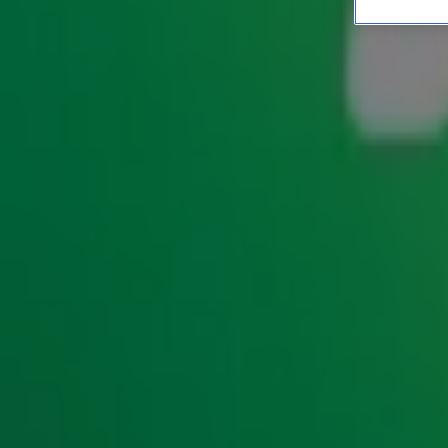
Gijs laat zijn zangkunsten
ENTERTAINMENT
14 okt 2025, 15:42
Tijdens de
Dag van 10
in SnowWorld vochten
Gijs Staverm
challenge
uit. De verliezer? Die moest live een nummer zin
verloor, wist hij Gijs toch over te halen om op het podium t
beste versie van de hit Suzanne van V.O.F. De Kunst horen 