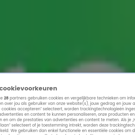
ren
cookievoorkeuren
ze
28
partners gebruiken cookies en vergelijkbare technieken om info
n over jou als gebruiker van onze website(s), jouw gedrag en jouw 
lle cookies accepteren” selecteert, worden trackingtechnologieën ing
dvertenties en content te kunnen personaliseren, onze producten en
n en om de prestaties van advertenties en content te meten. Als je „
laan” selecteert of je toestemming intrekt, worden deze trackingtec
keld. We gebruiken dan enkel functionele en essentiële cookies om 