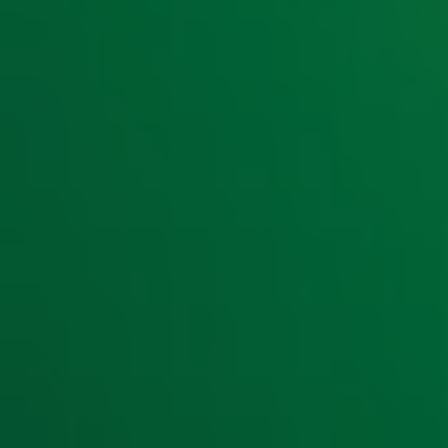
Lees ook
Gijs en Matijn doen een ultieme après-ski
Dit was de Dag van 10 met Gijs Staverman