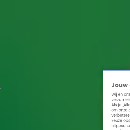
Home
Acties
Radio 10 zenders
Radioshows
DJ's
Hitlijsten
Radio luiste
Volg Radio 10
Zoeken
Home
Online Radio Luisteren
Acties
Shows
Alle zenders
Jouw 
Wij en on
verzamele
Als je „A
om onze a
verbetere
keuze ops
uitgescha