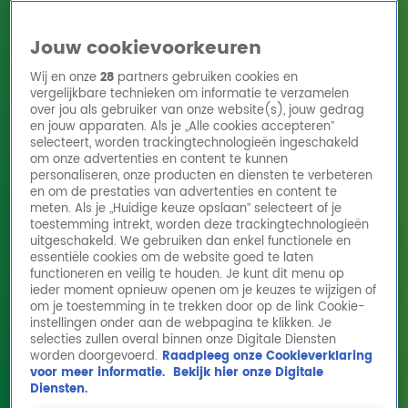
Jouw cookievoorkeuren
Wij en onze
28
partners gebruiken cookies en
vergelijkbare technieken om informatie te verzamelen
over jou als gebruiker van onze website(s), jouw gedrag
en jouw apparaten. Als je „Alle cookies accepteren”
Home
Acties
Radio 10 zenders
Radioshows
DJ's
Hitlijsten
selecteert, worden trackingtechnologieën ingeschakeld
Radio luisteren
om onze advertenties en content te kunnen
personaliseren, onze producten en diensten te verbeteren
Volg Radio 10
en om de prestaties van advertenties en content te
meten. Als je „Huidige keuze opslaan” selecteert of je
toestemming intrekt, worden deze trackingtechnologieën
uitgeschakeld. We gebruiken dan enkel functionele en
Zoeken
essentiële cookies om de website goed te laten
functioneren en veilig te houden. Je kunt dit menu op
ieder moment opnieuw openen om je keuzes te wijzigen of
Home
Online Radio Luisteren
Acties
Shows
Alle zenders
om je toestemming in te trekken door op de link Cookie-
instellingen onder aan de webpagina te klikken. Je
selecties zullen overal binnen onze Digitale Diensten
worden doorgevoerd.
Raadpleeg onze Cookieverklaring
voor meer informatie.
Bekijk hier onze Digitale
Diensten.