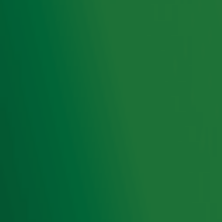
11 maart was een heugelijke dag, want Gerard kon ein-de-
lijk een van zijn favoriete bands van de afgelopen jaren
ontvangen. Young Gun Silver Fox live op de Radio 10-
buhne!
Ontvang onze nieuwsbrief
Meld je aan voor de nieuwsbrief van Radio 10 en blijf op
de hoogte van het laatste Radio 10-nieuws.
Aanmelden
Meld je aan voor onze wekelijkse nieuwsbrief met daarin
het laatste nieuws en aanbiedingen die wijzelf of in
samenwerking met onze partners organiseren. Je kunt je
op ieder moment afmelden. Zie voor meer informatie de
privacyverklaring
.
Snel naar
Home
Radiofrequenties Radio 10
Hitlijsten
Radio 10 DJ's