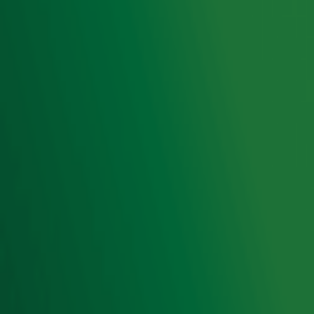
Radio 10 zenders
Livemuziek
Acties
Luisteren naar Radio 10
Voorwaarden
Privacyverklaring
Gebruiksvoorwaarden
Cookieverklaring
Digitale diensten
Cookie instellingen
Adverteren
Vacatures
Publieksservice
Toegankelijkheid
Contact met de Studio
0909-300 10 10
info@radio10.nl
Whatsapp met de Studio
Download de Radio 10 App