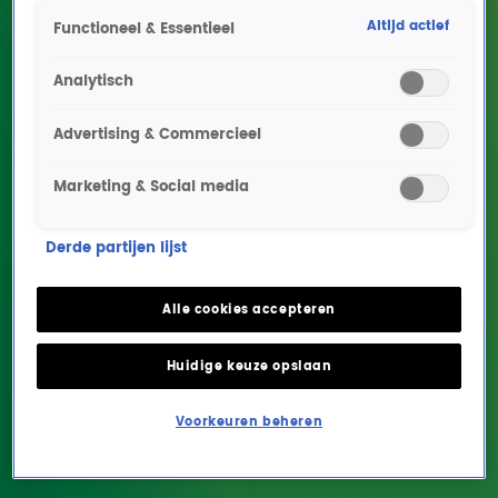
Altijd actief
Functioneel & Essentieel
Analytisch
Advertising & Commercieel
Marketing & Social media
Gerard had ein-de-lijk
Derde partijen lijst
zijn favoriete band in de
studio: Young Gun Silver
Alle cookies accepteren
Fox
Huidige keuze opslaan
ENTERTAINMENT
11 mrt 2020, 10:23
Voorkeuren beheren