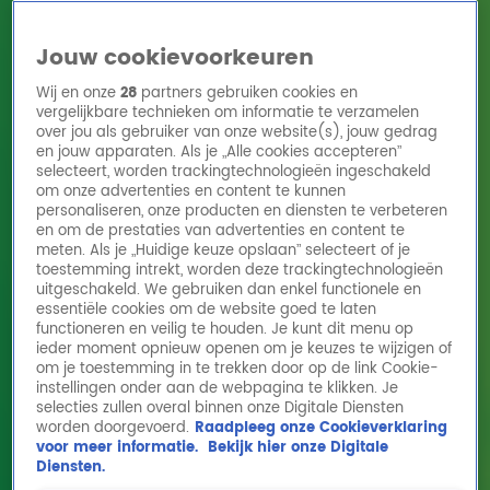
Jouw cookievoorkeuren
Wij en onze
28
partners gebruiken cookies en
vergelijkbare technieken om informatie te verzamelen
over jou als gebruiker van onze website(s), jouw gedrag
en jouw apparaten. Als je „Alle cookies accepteren”
Home
Acties
Radio 10 zenders
Radioshows
DJ's
Hitlijsten
selecteert, worden trackingtechnologieën ingeschakeld
Radio luisteren
om onze advertenties en content te kunnen
personaliseren, onze producten en diensten te verbeteren
Volg Radio 10
en om de prestaties van advertenties en content te
meten. Als je „Huidige keuze opslaan” selecteert of je
toestemming intrekt, worden deze trackingtechnologieën
uitgeschakeld. We gebruiken dan enkel functionele en
Zoeken
essentiële cookies om de website goed te laten
functioneren en veilig te houden. Je kunt dit menu op
ieder moment opnieuw openen om je keuzes te wijzigen of
Home
Online Radio Luisteren
Acties
Shows
Alle zenders
om je toestemming in te trekken door op de link Cookie-
instellingen onder aan de webpagina te klikken. Je
selecties zullen overal binnen onze Digitale Diensten
worden doorgevoerd.
Raadpleeg onze Cookieverklaring
voor meer informatie.
Bekijk hier onze Digitale
Diensten.