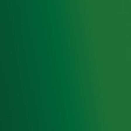
het laatste nieuws en aanbiedingen die wijzelf of in
samenwerking met onze partners organiseren. Je kunt je
op ieder moment afmelden. Zie voor meer informatie de
privacyverklaring
.
Snel naar
Home
Radiofrequenties Radio 10
Hitlijsten
Radio 10 DJ's
Radio 10 zenders
Livemuziek
Acties
Luisteren naar Radio 10
Voorwaarden
Privacyverklaring
Gebruiksvoorwaarden
Cookieverklaring
Digitale diensten
Cookie instellingen