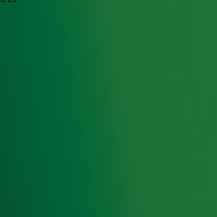
Foto: Fredrik Persson via ANP
Lees ook
Dit doen Anni-Frid, Björn, Benny en
Agnetha van ABBA nu!
Luister hier de nieuwe muziek van ABBA
45 jaar na Waterloo: hoe goed ken jij
ABBA?
Ontvang onze nieuwsbrief
Meld je aan voor de nieuwsbrief van Radio 10 en blijf op
de hoogte van het laatste Radio 10-nieuws.
Aanmelden
Meld je aan voor onze wekelijkse nieuwsbrief met daarin