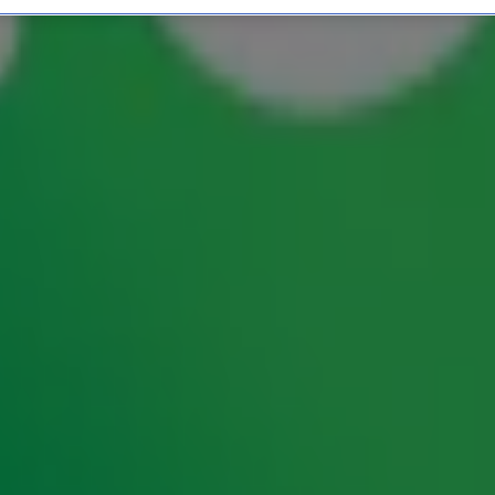
 Alex van Keulen: 'Mensen
o. Dat is de verslaving aan het scrollen door
t
Lex Gaarthuis
met makelaar Alex van Keulen,
pen Zonder Kijken