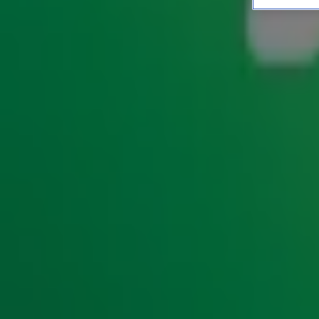
Fundaverslaafd? Makelaar
bezichtigen'
ENTERTAINMENT
11 juli 2025, 13:48
Bij onze buren in België kennen ze een fenomeen: immoporn
huizen op sites als Funda. In
De Radio 10 Ochtendshow
bel
Ko