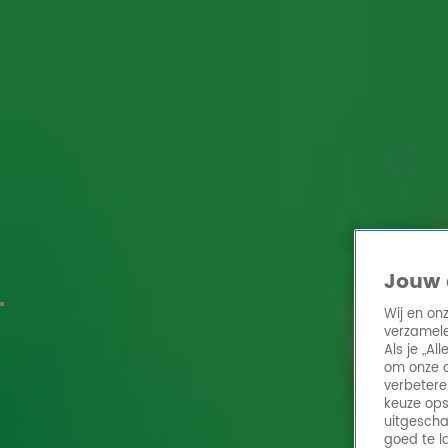
Home
Acties
Radio 10 zenders
Radioshows
DJ's
Hitlijsten
Radio luiste
Volg Radio 10
Zoeken
Home
Online Radio Luisteren
Acties
Shows
Alle zenders
Jouw 
Wij en on
verzamele
Als je „A
om onze a
verbetere
keuze ops
uitgescha
goed te l