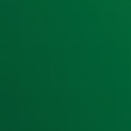
bekend van onder andere het populaire tv-programma
Belgische woningmarkt zo interessant en verslavend is om d
'Fundamentalisten' zijn en hoever zogeheten pretbezoekers
verschillende huizen...
Ontvang onze nieuwsbrief
Meld je aan voor de nieuwsbrief van Radio 10 en blijf op d
Aanmelden