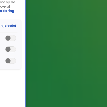
door op de
 overal
rklaring
ltijd actief