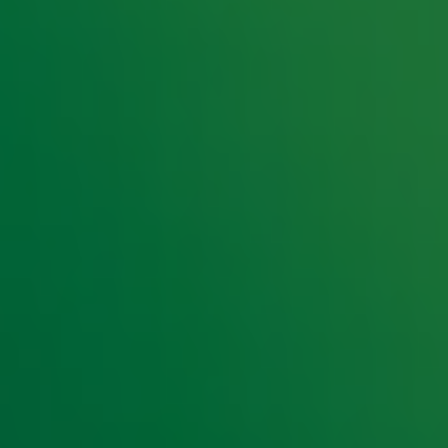
, om te vragen waarom juist die
oorheen te scrollen. Ook vertelt Alex wat
 wel niet gaan om een kijkje te nemen in
e hoogte van het laatste Radio 10-nieuws.