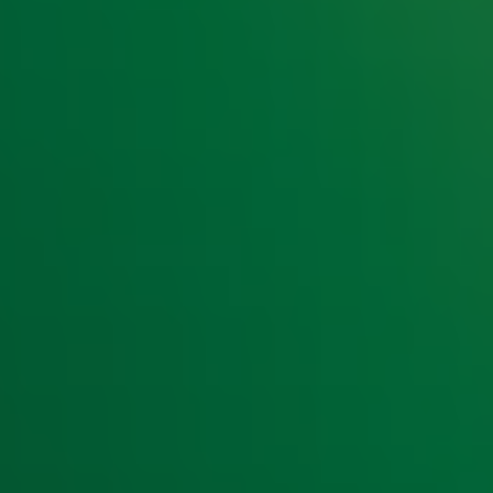
t laatste nieuws en aanbiedingen die wijzelf of in samenwe
klaring
.