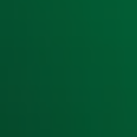
Meld je aan voor onze wekelijkse nieuwsbrief met daarin he
moment afmelden. Zie voor meer informatie de
privacyver
Snel naar
Home
Radiofrequenties Radio 10
Hitlijsten
Radio 10 DJ's
Radio 10 zenders
Livemuziek
Acties
Luisteren naar Radio 10
Voorwaarden
Privacyverklaring
Gebruiksvoorwaarden
Cookieverklaring
Digitale diensten
Cookie instellingen
Adverteren
Vacatures