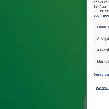
opnieuw o
link Cook
binnen on
voor mee
Functio
Analyt
Advert
Market
Derde part
Voorkeu