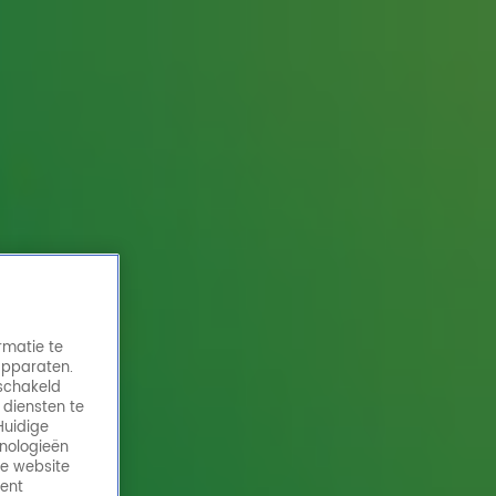
rmatie te
apparaten.
eschakeld
 diensten te
Huidige
hnologieën
de website
ment