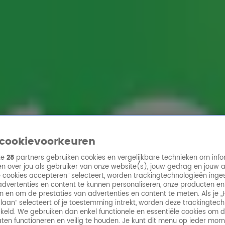
ren
cookievoorkeuren
ze
28
partners gebruiken cookies en vergelijkbare technieken om info
n over jou als gebruiker van onze website(s), jouw gedrag en jouw 
lle cookies accepteren” selecteert, worden trackingtechnologieën ing
dvertenties en content te kunnen personaliseren, onze producten en
n en om de prestaties van advertenties en content te meten. Als je „
laan” selecteert of je toestemming intrekt, worden deze trackingtec
keld. We gebruiken dan enkel functionele en essentiële cookies om 
aten functioneren en veilig te houden. Je kunt dit menu op ieder mo