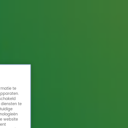
rmatie te
apparaten.
eschakeld
 diensten te
Huidige
hnologieën
de website
ment