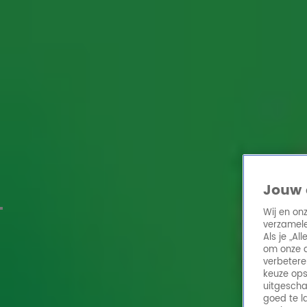
Home
Acties
Radio 10 zenders
Radioshows
DJ's
Hitlijsten
Radio luiste
Volg Radio 10
Zoeken
Jouw 
Home
Online Radio Luisteren
Acties
Shows
Alle zenders
Wij en on
verzamele
Als je „A
om onze a
verbetere
keuze ops
uitgescha
goed te l