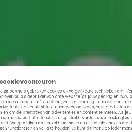
ren
cookievoorkeuren
ze
28
partners gebruiken cookies en vergelijkbare technieken om info
n over jou als gebruiker van onze website(s), jouw gedrag en jouw 
lle cookies accepteren” selecteert, worden trackingtechnologieën ing
dvertenties en content te kunnen personaliseren, onze producten en
n en om de prestaties van advertenties en content te meten. Als je „
laan” selecteert of je toestemming intrekt, worden deze trackingtec
keld. We gebruiken dan enkel functionele en essentiële cookies om 
aten functioneren en veilig te houden. Je kunt dit menu op ieder mo