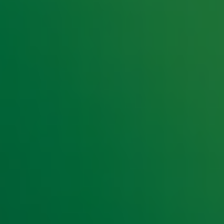
ite te hebben met de blik van 'de jeugd van
e hoogte van het laatste Radio 10-nieuws.
t laatste nieuws en aanbiedingen die wijzelf of in samenwe
klaring
.