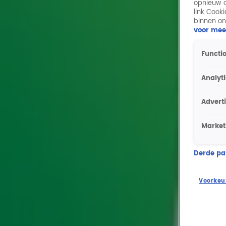
opnieuw o
link Cook
binnen on
voor mee
Functio
Analyt
Advert
Market
Derde part
Voorkeu