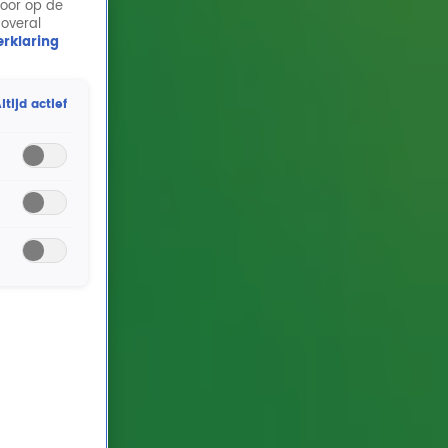
door op de
 overal
rklaring
ltijd actief