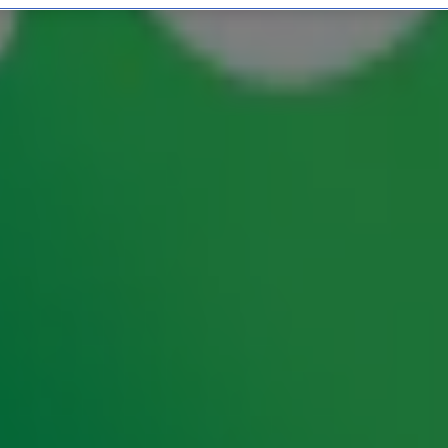
ers: 'Jullie stellen gewo
 de kans is groot dat je met een dode blik wordt
line tot veel discussie. Ligt het aan deze generatie
stellen? Onze eigen senioren
Gijs Staverman
en
s ervaringsdeskundigen op het bied van de omgang