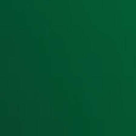
Snel naar
Home
Radiofrequenties Radio 10
Hitlijsten
Radio 10 DJ's
Radio 10 zenders
Livemuziek
Acties
Luisteren naar Radio 10
Voorwaarden
Privacyverklaring
Gebruiksvoorwaarden
Cookieverklaring
Digitale diensten
Cookie instellingen
Adverteren
Vacatures
Publieksservice