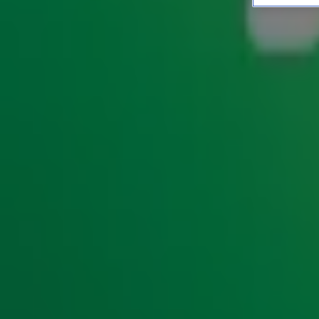
Doodse blikken van Gen Z'
ENTERTAINMENT
17 juli 2025, 15:43
Stel iemand van Generatie Z (13 t/m 25 jaar) een vraag en
aangestaard. Dit fenomeen heet de
en leidt on
Gen Z Stare
jongeren of aan de boomers die gewoon te domme vragen 
Matijn Nijhuis hebben kinderen uit Generatie Z en zijn du