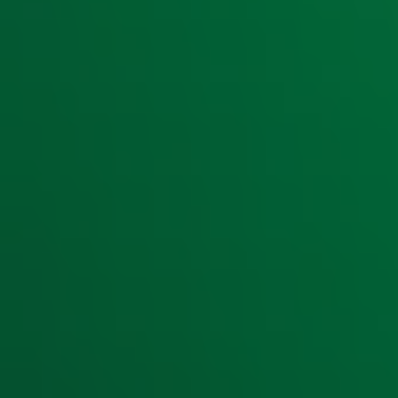
met Gen Z'ers. In
Gijs op 10
blijken ook zij weleens wat moe
tegenwoordig'.
Ontvang onze nieuwsbrief
Meld je aan voor de nieuwsbrief van Radio 10 en blijf op d
Aanmelden
Meld je aan voor onze wekelijkse nieuwsbrief met daarin he
moment afmelden. Zie voor meer informatie de
privacyver