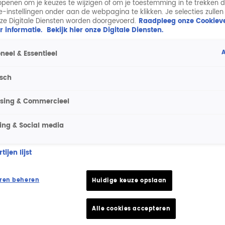
penen om je keuzes te wijzigen of om je toestemming in te trekken 
ie-instellingen onder aan de webpagina te klikken. Je selecties zullen
ze Digitale Diensten worden doorgevoerd.
Raadpleeg onze Cookieve
r informatie.
Bekijk hier onze Digitale Diensten.
A
neel & Essentieel
isch
ising & Commercieel
ing & Social media
ijen lijst
ren beheren
Huidige keuze opslaan
Alle cookies accepteren