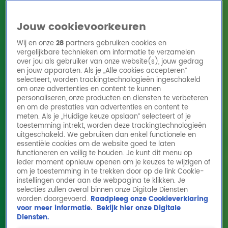
Jouw cookievoorkeuren
Wij en onze
28
partners gebruiken cookies en
vergelijkbare technieken om informatie te verzamelen
over jou als gebruiker van onze website(s), jouw gedrag
en jouw apparaten. Als je „Alle cookies accepteren”
Home
Acties
Radio 10 zenders
Radioshows
DJ's
Hitlijsten
selecteert, worden trackingtechnologieën ingeschakeld
Radio luisteren
om onze advertenties en content te kunnen
personaliseren, onze producten en diensten te verbeteren
Volg Radio 10
en om de prestaties van advertenties en content te
meten. Als je „Huidige keuze opslaan” selecteert of je
toestemming intrekt, worden deze trackingtechnologieën
uitgeschakeld. We gebruiken dan enkel functionele en
Zoeken
essentiële cookies om de website goed te laten
functioneren en veilig te houden. Je kunt dit menu op
ieder moment opnieuw openen om je keuzes te wijzigen of
Home
Online Radio Luisteren
Acties
Shows
Alle zenders
om je toestemming in te trekken door op de link Cookie-
instellingen onder aan de webpagina te klikken. Je
selecties zullen overal binnen onze Digitale Diensten
worden doorgevoerd.
Raadpleeg onze Cookieverklaring
voor meer informatie.
Bekijk hier onze Digitale
Diensten.