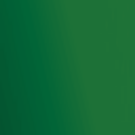
Ontvang onze nieuwsbrief
Meld je aan voor de nieuwsbrief van Radio 10 en blijf op
de hoogte van het laatste Radio 10-nieuws.
Aanmelden
Meld je aan voor onze wekelijkse nieuwsbrief met daarin
het laatste nieuws en aanbiedingen die wijzelf of in
samenwerking met onze partners organiseren. Je kunt je
op ieder moment afmelden. Zie voor meer informatie de
privacyverklaring
.
Snel naar
Home
Radiofrequenties Radio 10
Hitlijsten
Radio 10 DJ's
Radio 10 zenders
Livemuziek
Acties
Luisteren naar Radio 10