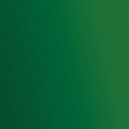
Voorwaarden
Privacyverklaring
Gebruiksvoorwaarden
Cookieverklaring
Digitale diensten
Cookie instellingen
Adverteren
Vacatures
Publieksservice
Toegankelijkheid
Contact met de Studio
0909-300 10 10
info@radio10.nl
Whatsapp met de Studio
Download de Radio 10 App
Volg Radio 10
©
2026 Talpa Network. Alle rechten voorbehouden. Geen
tekst- en datamining.
Radio 10