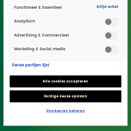
Altijd actief
Functioneel & Essentieel
Analytisch
Advertising & Commercieel
Marketing & Social media
Doe de 80's Top 810 Quiz!
Derde partijen lijst
🎶
Alle cookies accepteren
ENTERTAINMENT
26 mrt 2025, 15:36
Huidige keuze opslaan
Deze week staat volledig in het teken van de 80's Top
Voorkeuren beheren
810! Denk jij een beetje te weten hoe
de lijst
dit jaar in
elkaar zit? Welke iconische 80's artiest staat er vaker
in? Welke muzikale samenwerking staat het hoogst?