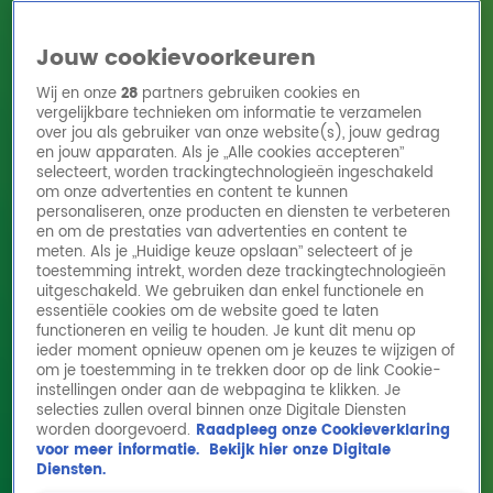
Jouw cookievoorkeuren
Wij en onze
28
partners gebruiken cookies en
vergelijkbare technieken om informatie te verzamelen
over jou als gebruiker van onze website(s), jouw gedrag
en jouw apparaten. Als je „Alle cookies accepteren”
Home
Acties
Radio 10 zenders
Radioshows
DJ's
Hitlijsten
selecteert, worden trackingtechnologieën ingeschakeld
Radio luisteren
om onze advertenties en content te kunnen
personaliseren, onze producten en diensten te verbeteren
Volg Radio 10
en om de prestaties van advertenties en content te
meten. Als je „Huidige keuze opslaan” selecteert of je
toestemming intrekt, worden deze trackingtechnologieën
uitgeschakeld. We gebruiken dan enkel functionele en
Zoeken
essentiële cookies om de website goed te laten
functioneren en veilig te houden. Je kunt dit menu op
ieder moment opnieuw openen om je keuzes te wijzigen of
Home
Online Radio Luisteren
Acties
Shows
Alle zenders
om je toestemming in te trekken door op de link Cookie-
instellingen onder aan de webpagina te klikken. Je
selecties zullen overal binnen onze Digitale Diensten
worden doorgevoerd.
Raadpleeg onze Cookieverklaring
voor meer informatie.
Bekijk hier onze Digitale
Diensten.