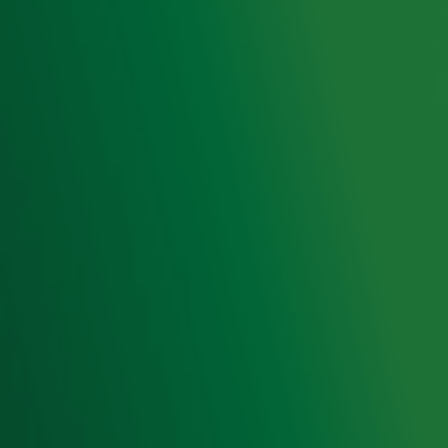
Luisteren naar Radio 10
Voorwaarden
Privacyverklaring
Gebruiksvoorwaarden
Cookieverklaring
Digitale diensten
Cookie instellingen
Adverteren
Vacatures
Publieksservice
Toegankelijkheid
Contact met de Studio
0909-300 10 10
info@radio10.nl
Whatsapp met de Studio
Download de Radio 10 App
Volg Radio 10
©
2026 Talpa Network. Alle rechten voorbehouden. Geen