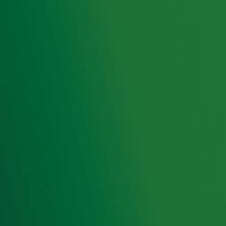
Doe de quiz en kom erachter! 🪩
Ontvang onze nieuwsbrief
Meld je aan voor de nieuwsbrief van Radio 10 en blijf op
de hoogte van het laatste Radio 10-nieuws.
Aanmelden
Meld je aan voor onze wekelijkse nieuwsbrief met daarin
het laatste nieuws en aanbiedingen die wijzelf of in
samenwerking met onze partners organiseren. Je kunt je
op ieder moment afmelden. Zie voor meer informatie de
privacyverklaring
.
Snel naar
Home
Radiofrequenties Radio 10
Hitlijsten
Radio 10 DJ's
Radio 10 zenders
Livemuziek
Acties