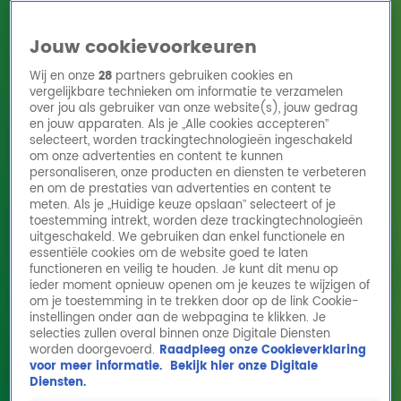
Jouw cookievoorkeuren
Wij en onze
28
partners gebruiken cookies en
vergelijkbare technieken om informatie te verzamelen
over jou als gebruiker van onze website(s), jouw gedrag
en jouw apparaten. Als je „Alle cookies accepteren”
Home
Acties
Radio 10 zenders
Radioshows
DJ's
Hitlijsten
selecteert, worden trackingtechnologieën ingeschakeld
Radio luisteren
om onze advertenties en content te kunnen
personaliseren, onze producten en diensten te verbeteren
Volg Radio 10
en om de prestaties van advertenties en content te
meten. Als je „Huidige keuze opslaan” selecteert of je
toestemming intrekt, worden deze trackingtechnologieën
uitgeschakeld. We gebruiken dan enkel functionele en
Zoeken
essentiële cookies om de website goed te laten
functioneren en veilig te houden. Je kunt dit menu op
ieder moment opnieuw openen om je keuzes te wijzigen of
Home
Online Radio Luisteren
Acties
Shows
Alle zenders
om je toestemming in te trekken door op de link Cookie-
instellingen onder aan de webpagina te klikken. Je
selecties zullen overal binnen onze Digitale Diensten
worden doorgevoerd.
Raadpleeg onze Cookieverklaring
voor meer informatie.
Bekijk hier onze Digitale
Diensten.