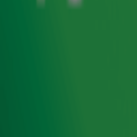
sommige van onze dj's werden toen pas geboren! Weten
ze dan wel welke artiest en titel hoort bij iconische
platenhoezen uit de jaren 70? Eén ding is zeker: ze nemen
geen blad voor de mond. De meningen variëren van 'Het
beste album ooit gemaakt' tot 'Deze heb ik ritueel
verbrand'. Dat belooft wat...
Door
Redactie
Ontvang onze nieuwsbrief
Meld je aan voor de nieuwsbrief van Radio 10 en blijf op
de hoogte van het laatste Radio 10-nieuws.
Aanmelden
Meld je aan voor onze wekelijkse nieuwsbrief met daarin
het laatste nieuws en aanbiedingen die wijzelf of in
samenwerking met onze partners organiseren. Je kunt je
op ieder moment afmelden. Zie voor meer informatie de
privacyverklaring
.