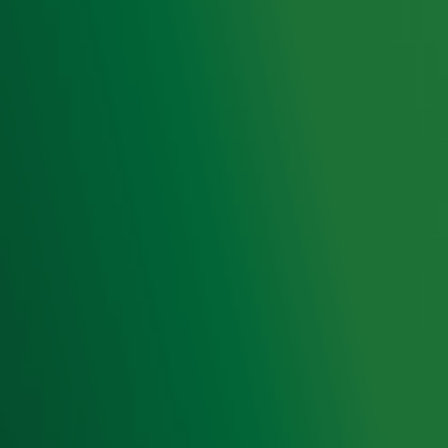
Snel naar
Home
Radiofrequenties Radio 10
Hitlijsten
Radio 10 DJ's
Radio 10 zenders
Livemuziek
Acties
Luisteren naar Radio 10
Voorwaarden
Privacyverklaring
Gebruiksvoorwaarden
Cookieverklaring
Digitale diensten
Cookie instellingen
Adverteren
Vacatures
Publieksservice
Toegankelijkheid