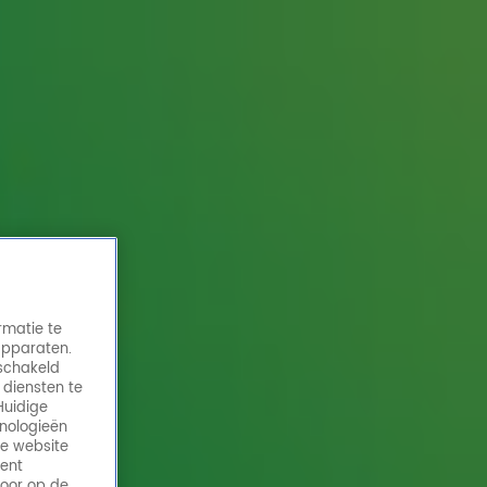
rmatie te
apparaten.
eschakeld
 diensten te
Huidige
hnologieën
de website
ment
door op de