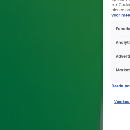
link Cook
binnen on
voor mee
Functio
Analyt
Advert
Market
Derde part
Voorkeu