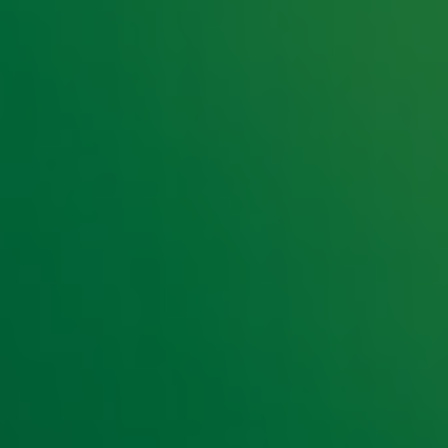
e hoogte van het laatste Radio 10-nieuws.
t laatste nieuws en aanbiedingen die wijzelf of in samenwe
klaring
.