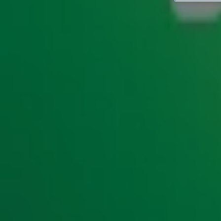
Dit zijn de bestverkochte 
ENTERTAINMENT
2 feb 2019, 15:00
In de 10 van 10 vind je iedere week tien van de grootste hi
de meest verkochte singles ooit tot bijzondere namen en op
beste van het beste én pluist de hits voor je uit. Dit keer: 