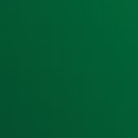
Ontvang onze nieuwsbrief
Meld je aan voor de nieuwsbrief van Radio 10 en blijf op d
Aanmelden
Meld je aan voor onze wekelijkse nieuwsbrief met daarin he
moment afmelden. Zie voor meer informatie de
privacyver
Snel naar
Home
Radiofrequenties Radio 10