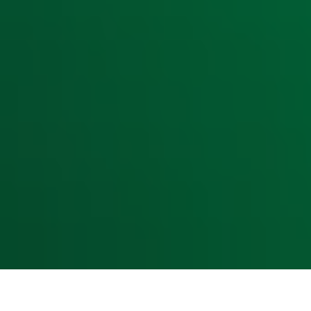
Hitlijsten
Radio 10 DJ's
Radio 10 zenders
Livemuziek
Acties
Luisteren naar Radio 10
Voorwaarden
Privacyverklaring
Gebruiksvoorwaarden
Cookieverklaring
Digitale diensten
Cookie instellingen
Adverteren
Vacatures
Publieksservice
Toegankelijkheid
Contact met de Studio
0909-300 10 10