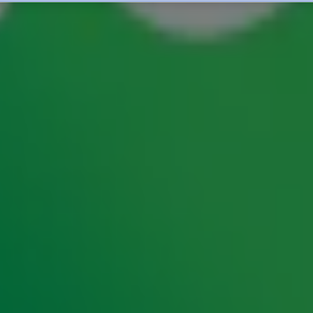
albums ooit!
ts aller tijden die één ding gemeen hebben. Van
merkelijke videoclips: Radio 10 verzamelt het
de tien bestverkochte albums ooit.