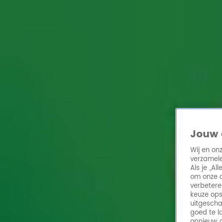
Home
Acties
Radio 10 zenders
Radioshows
DJ's
Hitlijsten
Radio luiste
Volg Radio 10
Zoeken
Jouw 
Home
Online Radio Luisteren
Acties
Shows
Alle zenders
Wij en on
verzamele
Als je „A
om onze a
verbetere
keuze ops
uitgescha
goed te l
opnieuw o