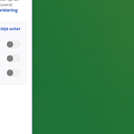
 overal
rklaring
ltijd actief