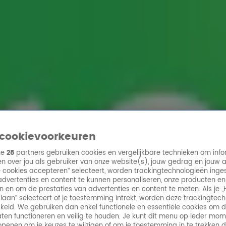
ren
cookievoorkeuren
ze
28
partners gebruiken cookies en vergelijkbare technieken om info
n over jou als gebruiker van onze website(s), jouw gedrag en jouw 
lle cookies accepteren” selecteert, worden trackingtechnologieën ing
dvertenties en content te kunnen personaliseren, onze producten en
n en om de prestaties van advertenties en content te meten. Als je „
laan” selecteert of je toestemming intrekt, worden deze trackingtec
keld. We gebruiken dan enkel functionele en essentiële cookies om 
aten functioneren en veilig te houden. Je kunt dit menu op ieder mo
penen om je keuzes te wijzigen of om je toestemming in te trekken 