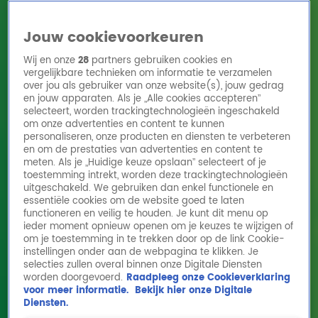
Jouw cookievoorkeuren
Wij en onze
28
partners gebruiken cookies en
vergelijkbare technieken om informatie te verzamelen
over jou als gebruiker van onze website(s), jouw gedrag
en jouw apparaten. Als je „Alle cookies accepteren”
Home
Acties
Radio 10 zenders
Radioshows
DJ's
Hitlijsten
selecteert, worden trackingtechnologieën ingeschakeld
Radio luisteren
om onze advertenties en content te kunnen
personaliseren, onze producten en diensten te verbeteren
Volg Radio 10
en om de prestaties van advertenties en content te
meten. Als je „Huidige keuze opslaan” selecteert of je
toestemming intrekt, worden deze trackingtechnologieën
uitgeschakeld. We gebruiken dan enkel functionele en
Zoeken
essentiële cookies om de website goed te laten
functioneren en veilig te houden. Je kunt dit menu op
ieder moment opnieuw openen om je keuzes te wijzigen of
Home
Online Radio Luisteren
Acties
Shows
Alle zenders
om je toestemming in te trekken door op de link Cookie-
instellingen onder aan de webpagina te klikken. Je
selecties zullen overal binnen onze Digitale Diensten
worden doorgevoerd.
Raadpleeg onze Cookieverklaring
voor meer informatie.
Bekijk hier onze Digitale
Diensten.