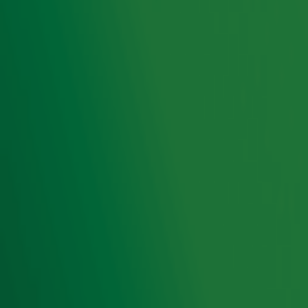
het beste én pluist de hits voor je uit. Met dit keer tien
Top
4000
-hits die zó fout zijn dat ze goed zijn. Want stiekem is
het gewoon superlekker om luidkeels mee te zingen met je
favoriete guilty pleasures!
Ontvang onze nieuwsbrief
Meld je aan voor de nieuwsbrief van Radio 10 en blijf op
de hoogte van het laatste Radio 10-nieuws.
Aanmelden
Meld je aan voor onze wekelijkse nieuwsbrief met daarin
het laatste nieuws en aanbiedingen die wijzelf of in
samenwerking met onze partners organiseren. Je kunt je
op ieder moment afmelden. Zie voor meer informatie de
privacyverklaring
.
Snel naar
Home
Radiofrequenties Radio 10
Hitlijsten
Radio 10 DJ's