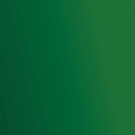
Radio 10 zenders
Livemuziek
Acties
Luisteren naar Radio 10
Voorwaarden
Privacyverklaring
Gebruiksvoorwaarden
Cookieverklaring
Digitale diensten
Cookie instellingen
Adverteren
Vacatures
Publieksservice
Toegankelijkheid
Contact met de Studio
0909-300 10 10
info@radio10.nl
Whatsapp met de Studio