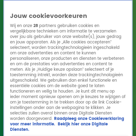
Jouw cookievoorkeuren
Wij en onze
28
partners gebruiken cookies en
vergelijkbare technieken om informatie te verzamelen
over jou als gebruiker van onze website(s), jouw gedrag
en jouw apparaten. Als je „Alle cookies accepteren”
Home
Acties
Radio 10 zenders
Radioshows
DJ's
Hitlijsten
selecteert, worden trackingtechnologieën ingeschakeld
Radio luisteren
om onze advertenties en content te kunnen
personaliseren, onze producten en diensten te verbeteren
Volg Radio 10
en om de prestaties van advertenties en content te
meten. Als je „Huidige keuze opslaan” selecteert of je
toestemming intrekt, worden deze trackingtechnologieën
uitgeschakeld. We gebruiken dan enkel functionele en
Zoeken
essentiële cookies om de website goed te laten
functioneren en veilig te houden. Je kunt dit menu op
ieder moment opnieuw openen om je keuzes te wijzigen of
Home
Online Radio Luisteren
Acties
Shows
Alle zenders
om je toestemming in te trekken door op de link Cookie-
instellingen onder aan de webpagina te klikken. Je
selecties zullen overal binnen onze Digitale Diensten
worden doorgevoerd.
Raadpleeg onze Cookieverklaring
voor meer informatie.
Bekijk hier onze Digitale
Diensten.