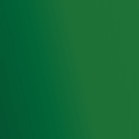
het beste én pluist de hits voor je uit. Dit keer: dé nummer
1-hits uit de jaren 80!
Ontvang onze nieuwsbrief
Meld je aan voor de nieuwsbrief van Radio 10 en blijf op
de hoogte van het laatste Radio 10-nieuws.
Aanmelden
Meld je aan voor onze wekelijkse nieuwsbrief met daarin
het laatste nieuws en aanbiedingen die wijzelf of in
samenwerking met onze partners organiseren. Je kunt je
op ieder moment afmelden. Zie voor meer informatie de
privacyverklaring
.
Snel naar
Home
Radiofrequenties Radio 10
Hitlijsten
Radio 10 DJ's
Radio 10 zenders
Livemuziek