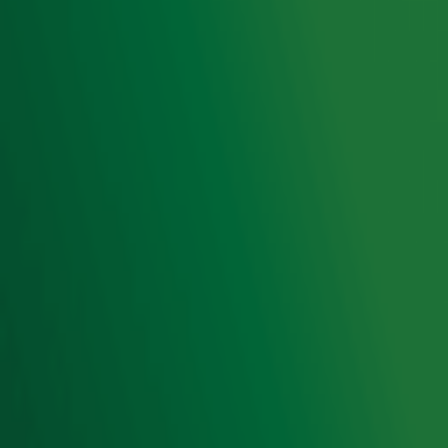
Acties
Luisteren naar Radio 10
Voorwaarden
Privacyverklaring
Gebruiksvoorwaarden
Cookieverklaring
Digitale diensten
Cookie instellingen
Adverteren
Vacatures
Publieksservice
Toegankelijkheid
Contact met de Studio
0909-300 10 10
info@radio10.nl
Whatsapp met de Studio
Download de Radio 10 App
Volg Radio 10