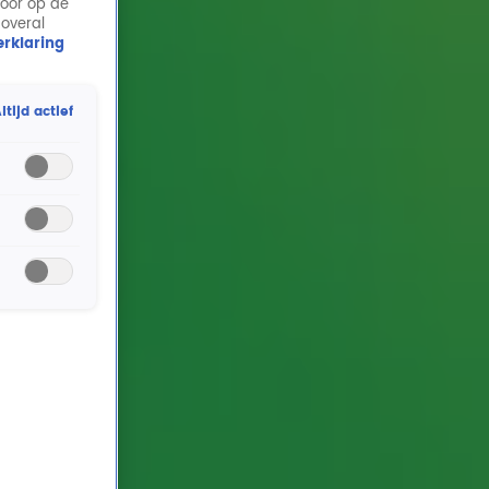
door op de
 overal
rklaring
ltijd actief