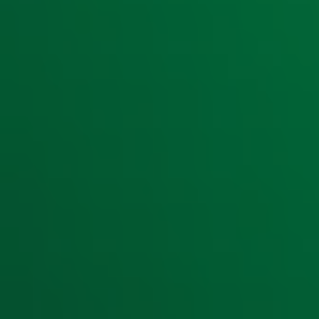
Ontvang onze nieuwsbrief
Meld je aan voor de nieuwsbrief van Radio 10 en blijf op d
Aanmelden
Meld je aan voor onze wekelijkse nieuwsbrief met daarin he
moment afmelden. Zie voor meer informatie de
privacyver
Snel naar