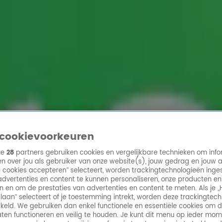
ren
cookievoorkeuren
ze
28
partners gebruiken cookies en vergelijkbare technieken om info
n over jou als gebruiker van onze website(s), jouw gedrag en jouw 
lle cookies accepteren” selecteert, worden trackingtechnologieën ing
dvertenties en content te kunnen personaliseren, onze producten en
n en om de prestaties van advertenties en content te meten. Als je „
laan” selecteert of je toestemming intrekt, worden deze trackingtec
keld. We gebruiken dan enkel functionele en essentiële cookies om 
aten functioneren en veilig te houden. Je kunt dit menu op ieder mo