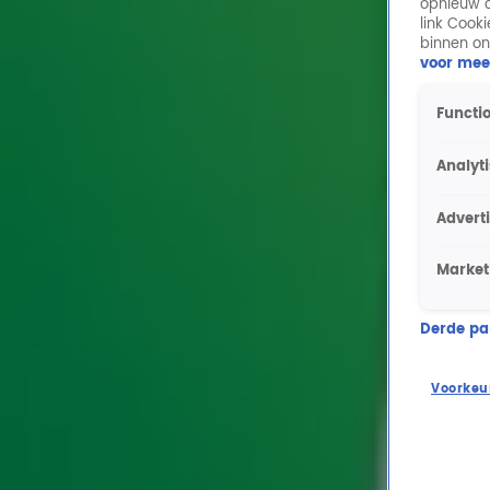
opnieuw o
link Cook
binnen on
voor mee
Functio
Analyt
Advert
Market
Derde part
Voorkeu