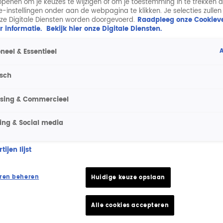
penen om je keuzes te wijzigen of om je toestemming in te trekken 
ie-instellingen onder aan de webpagina te klikken. Je selecties zullen
ze Digitale Diensten worden doorgevoerd.
Raadpleeg onze Cookieve
r informatie.
Bekijk hier onze Digitale Diensten.
A
neel & Essentieel
isch
ising & Commercieel
ing & Social media
ijen lijst
ren beheren
Huidige keuze opslaan
Alle cookies accepteren