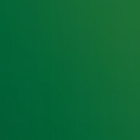
e hoogte van het laatste Radio 10-nieuws.
t laatste nieuws en aanbiedingen die wijzelf of in samenwe
klaring
.