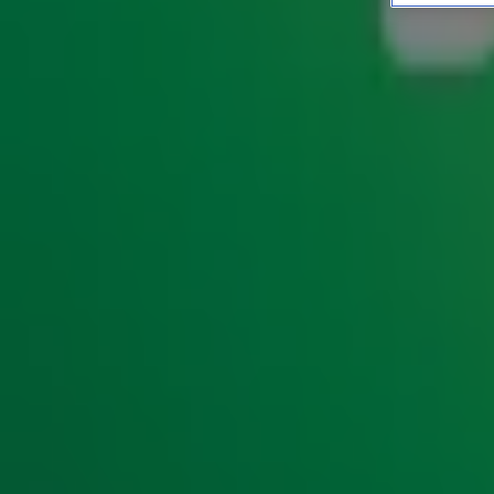
Dit zijn de 10 grootste EK-
ENTERTAINMENT
12 juli 2018, 15:00
In de
10 van 10
vind je iedere week tien van de grootste hi
de meest verkochte singles ooit tot bijzondere namen en op
beste van het beste én pluist de hits voor je uit. Omdat het
EK- en WK-hits voor je verzameld!