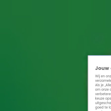
Home
Acties
Radio 10 zenders
Radioshows
DJ's
Hitlijsten
Radio luiste
Volg Radio 10
Zoeken
Jouw 
Home
Online Radio Luisteren
Acties
Shows
Alle zenders
Wij en on
verzamele
Als je „A
om onze a
verbetere
keuze ops
uitgescha
goed te l