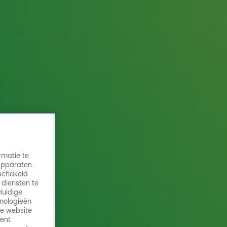
rmatie te
apparaten.
eschakeld
 diensten te
Huidige
hnologieën
de website
ment