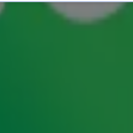
 én WK-hits!
ts aller tijden die één ding gemeen hebben. Van
merkelijke videoclips: Radio 10 verzamelt het
 EK nu in volle gang is, hebben wij de 10 grootste