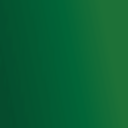
Voorwaarden
Privacyverklaring
Gebruiksvoorwaarden
Cookieverklaring
Digitale diensten
Cookie instellingen
Adverteren
Vacatures
Publieksservice
Toegankelijkheid
Contact met de Studio
0909-300 10 10
info@radio10.nl
Whatsapp met de Studio
Download de Radio 10 App
Volg Radio 10
©
2026 Talpa Network. Alle rechten voorbehouden. Geen
tekst- en datamining.
Radio 10