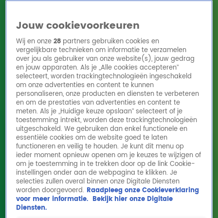
Jouw cookievoorkeuren
Wij en onze
28
partners gebruiken cookies en
vergelijkbare technieken om informatie te verzamelen
over jou als gebruiker van onze website(s), jouw gedrag
en jouw apparaten. Als je „Alle cookies accepteren”
Home
Acties
Radio 10 zenders
Radioshows
DJ's
Hitlijsten
selecteert, worden trackingtechnologieën ingeschakeld
Radio luisteren
om onze advertenties en content te kunnen
personaliseren, onze producten en diensten te verbeteren
Volg Radio 10
en om de prestaties van advertenties en content te
meten. Als je „Huidige keuze opslaan” selecteert of je
toestemming intrekt, worden deze trackingtechnologieën
uitgeschakeld. We gebruiken dan enkel functionele en
Zoeken
essentiële cookies om de website goed te laten
functioneren en veilig te houden. Je kunt dit menu op
ieder moment opnieuw openen om je keuzes te wijzigen of
Home
Online Radio Luisteren
Acties
Shows
Alle zenders
om je toestemming in te trekken door op de link Cookie-
instellingen onder aan de webpagina te klikken. Je
selecties zullen overal binnen onze Digitale Diensten
worden doorgevoerd.
Raadpleeg onze Cookieverklaring
voor meer informatie.
Bekijk hier onze Digitale
Diensten.