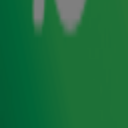
singles ooit tot bijzondere namen en opmerkelijke
videoclips: Radio 10 verzamelt het beste van het beste én
pluist de hits voor je uit. Met dit keer: de meest bizarre
videoclips uit de
Top 4000!
In december hoor je de 4000 grootste hits ooit
gemaakt in de grootste hitlijst aller tijden: de
Top
4000
op Radio 10! En echt álles staat erin, want de
lijst is ook dit jaar weer samengesteld door de
luisteraars van Radio 10. Luister je mee of je jouw
favorieten platen voorbij hoort komen?
Zender laden...
Lees ook
10-luisteraar Marja vertelt bijzonder
verhaal achter Top 4000-stemkeuze!