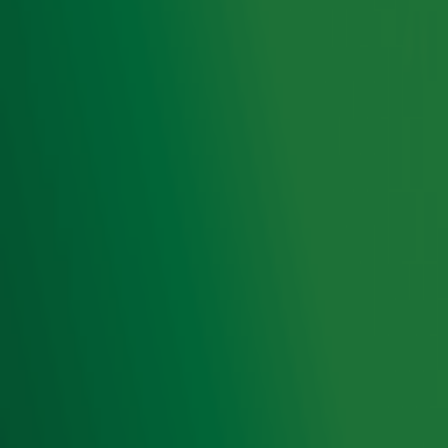
Ontvang onze nieuwsbrief
Meld je aan voor de nieuwsbrief van Radio 10 en blijf op
de hoogte van het laatste Radio 10-nieuws.
Aanmelden
Meld je aan voor onze wekelijkse nieuwsbrief met daarin
het laatste nieuws en aanbiedingen die wijzelf of in
samenwerking met onze partners organiseren. Je kunt je
op ieder moment afmelden. Zie voor meer informatie de
privacyverklaring
.
Snel naar
Home
Radiofrequenties Radio 10
Hitlijsten
Radio 10 DJ's
Radio 10 zenders
Livemuziek
Acties
Luisteren naar Radio 10