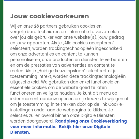
Jouw cookievoorkeuren
Wij en onze
28
partners gebruiken cookies en
vergelijkbare technieken om informatie te verzamelen
over jou als gebruiker van onze website(s), jouw gedrag
en jouw apparaten. Als je „Alle cookies accepteren”
Home
Acties
Radio 10 zenders
Radioshows
DJ's
Hitlijsten
selecteert, worden trackingtechnologieën ingeschakeld
Radio luisteren
om onze advertenties en content te kunnen
personaliseren, onze producten en diensten te verbeteren
Volg Radio 10
en om de prestaties van advertenties en content te
meten. Als je „Huidige keuze opslaan” selecteert of je
toestemming intrekt, worden deze trackingtechnologieën
uitgeschakeld. We gebruiken dan enkel functionele en
Zoeken
essentiële cookies om de website goed te laten
functioneren en veilig te houden. Je kunt dit menu op
ieder moment opnieuw openen om je keuzes te wijzigen of
Home
Online Radio Luisteren
Acties
Shows
Alle zenders
om je toestemming in te trekken door op de link Cookie-
instellingen onder aan de webpagina te klikken. Je
selecties zullen overal binnen onze Digitale Diensten
worden doorgevoerd.
Raadpleeg onze Cookieverklaring
voor meer informatie.
Bekijk hier onze Digitale
Diensten.