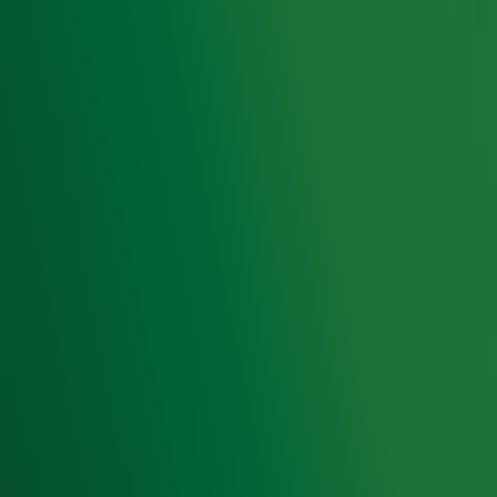
Meld je aan voor onze wekelijkse nieuwsbrief met daarin
het laatste nieuws en aanbiedingen die wijzelf of in
samenwerking met onze partners organiseren. Je kunt je
op ieder moment afmelden. Zie voor meer informatie de
privacyverklaring
.
Snel naar
Home
Radiofrequenties Radio 10
Hitlijsten
Radio 10 DJ's
Radio 10 zenders
Livemuziek
Acties
Luisteren naar Radio 10
Voorwaarden
Privacyverklaring
Gebruiksvoorwaarden
Cookieverklaring