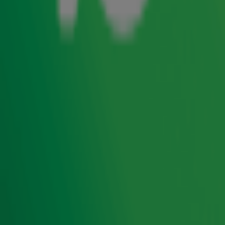
kunnen hebben op jouw portemonnee. Maar wat merk je
daar nou écht van in het dagelijks leven?
Gordon &
Froukje
vragen het zich ook af en bellen daarom met
journalist en politiek verslaggever Frits Wester. Hij neemt
de belangrijkste veranderingen met ze door en al snel
blijkt dat niet iedereen overal op vooruitgaat…
Foto: ANP
Door
Redactie
Lees ook
Met deze tips haalt jouw portemonnee het
einde van de maand!
Ontvang onze nieuwsbrief
Meld je aan voor de nieuwsbrief van Radio 10 en blijf op
de hoogte van het laatste Radio 10-nieuws.
Aanmelden