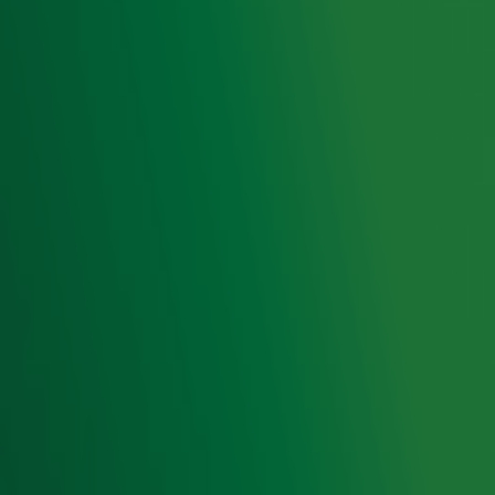
op ieder moment afmelden. Zie voor meer informatie de
privacyverklaring
.
Snel naar
Home
Radiofrequenties Radio 10
Hitlijsten
Radio 10 DJ's
Radio 10 zenders
Livemuziek
Acties
Luisteren naar Radio 10
Voorwaarden
Privacyverklaring
Gebruiksvoorwaarden
Cookieverklaring
Digitale diensten
Cookie instellingen
Adverteren
Vacatures