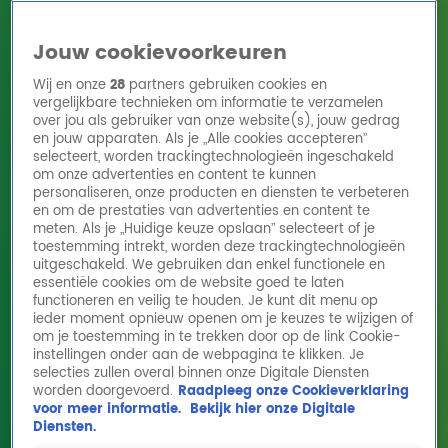
Jouw cookievoorkeuren
Wij en onze
28
partners gebruiken cookies en
vergelijkbare technieken om informatie te verzamelen
over jou als gebruiker van onze website(s), jouw gedrag
en jouw apparaten. Als je „Alle cookies accepteren”
Home
Acties
Radio 10 zenders
Radioshows
DJ's
Hitlijsten
selecteert, worden trackingtechnologieën ingeschakeld
Radio luisteren
om onze advertenties en content te kunnen
personaliseren, onze producten en diensten te verbeteren
Volg Radio 10
en om de prestaties van advertenties en content te
meten. Als je „Huidige keuze opslaan” selecteert of je
toestemming intrekt, worden deze trackingtechnologieën
uitgeschakeld. We gebruiken dan enkel functionele en
Zoeken
essentiële cookies om de website goed te laten
functioneren en veilig te houden. Je kunt dit menu op
ieder moment opnieuw openen om je keuzes te wijzigen of
Home
Online Radio Luisteren
Acties
Shows
Alle zenders
om je toestemming in te trekken door op de link Cookie-
instellingen onder aan de webpagina te klikken. Je
selecties zullen overal binnen onze Digitale Diensten
worden doorgevoerd.
Raadpleeg onze Cookieverklaring
voor meer informatie.
Bekijk hier onze Digitale
Diensten.