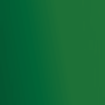
Lees ook
Komt het tóch nog goed tussen Gordon en
Gerard?
Heeft Gordon al een reactie van Gerard
Joling?
Heeft Froukje gezoend met de crush van
Gordon?
Ontvang onze nieuwsbrief
Meld je aan voor de nieuwsbrief van Radio 10 en blijf op
de hoogte van het laatste Radio 10-nieuws.
Aanmelden
Meld je aan voor onze wekelijkse nieuwsbrief met daarin
het laatste nieuws en aanbiedingen die wijzelf of in
samenwerking met onze partners organiseren. Je kunt je