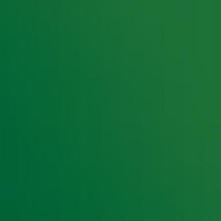
r het eerst geschuifeld? En met wie?
n hun vrienden!