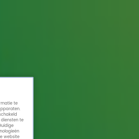
rmatie te
apparaten.
eschakeld
 diensten te
Huidige
hnologieën
de website