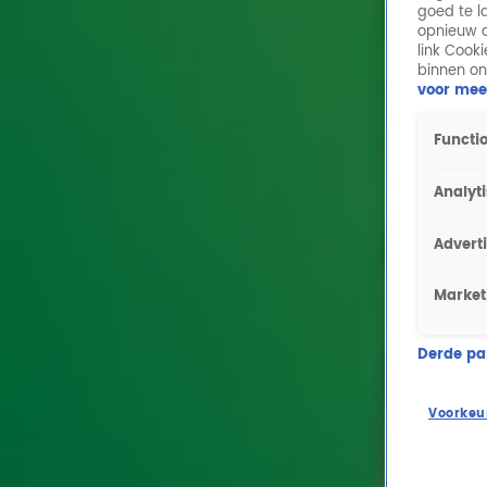
goed te l
opnieuw o
link Cook
binnen on
voor mee
Functio
Analyt
Advert
Market
Derde part
Voorkeu