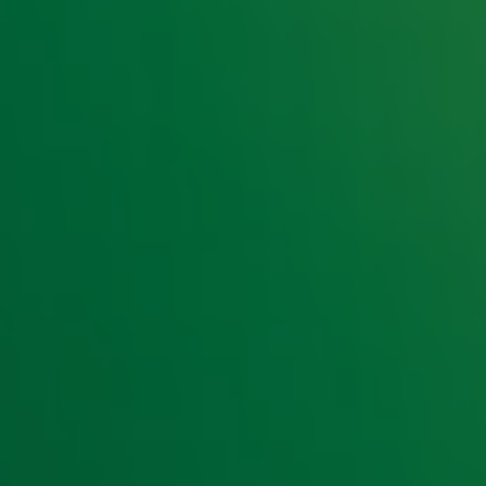
e hoogte van het laatste Radio 10-nieuws.
t laatste nieuws en aanbiedingen die wijzelf of in samenwe
klaring
.