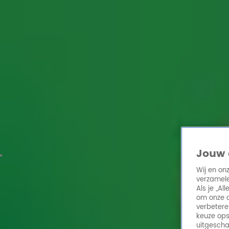
Home
Acties
Radio 10 zenders
Radioshows
DJ's
Hitlijsten
Radio luiste
Volg Radio 10
Zoeken
Home
Online Radio Luisteren
Acties
Shows
Alle zenders
Jouw 
Wij en on
verzamele
Als je „A
om onze a
verbetere
keuze ops
uitgescha