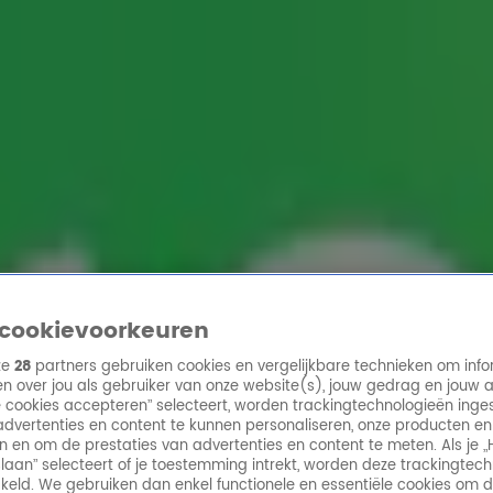
ren
cookievoorkeuren
ze
28
partners gebruiken cookies en vergelijkbare technieken om info
n over jou als gebruiker van onze website(s), jouw gedrag en jouw 
lle cookies accepteren” selecteert, worden trackingtechnologieën ing
dvertenties en content te kunnen personaliseren, onze producten en
n en om de prestaties van advertenties en content te meten. Als je „
laan” selecteert of je toestemming intrekt, worden deze trackingtec
keld. We gebruiken dan enkel functionele en essentiële cookies om 