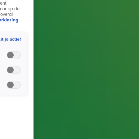
ment
door op de
 overal
rklaring
ltijd actief