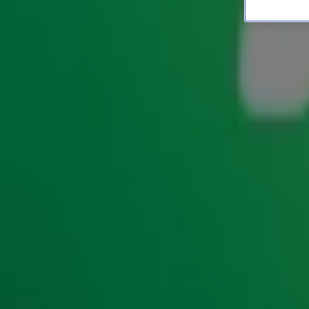
Deze Top 4000-hits willen
ENTERTAINMENT
27 nov 2025, 14:18
We gaan er maar even vanuit dat het nog heel lang mag du
Welke
Top 4000
-hit moet er gedraaid worden op jouw uitv
Emotioneel, nostalgisch, of juist opbeurend om het leven t
confronterende vraag. Eén ding is zeker:
Jeroen Nieuwenhu