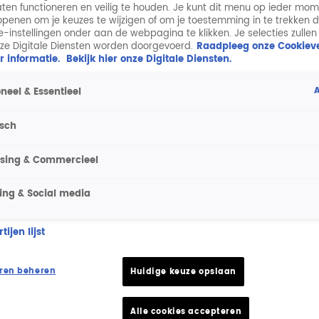
aten functioneren en veilig te houden. Je kunt dit menu op ieder mo
penen om je keuzes te wijzigen of om je toestemming in te trekken 
ie-instellingen onder aan de webpagina te klikken. Je selecties zullen
ze Digitale Diensten worden doorgevoerd.
Raadpleeg onze Cookieve
r informatie.
Bekijk hier onze Digitale Diensten.
A
neel & Essentieel
isch
ising & Commercieel
ing & Social media
ijen lijst
ren beheren
Huidige keuze opslaan
Alle cookies accepteren