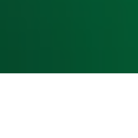
Voorwaarden
Privacyverklaring
Gebruiksvoorwaarden
Cookieverklaring
Digitale diensten
Cookie instellingen
Adverteren
Vacatures
Publieksservice
Toegankelijkheid
Contact met de Studio
0909-300 10 10
info@radio10.nl
Whatsapp met de Studio
Download de Radio 10 App
Volg Radio 10
©
2026 Talpa Network. Alle rechten voorbehouden. Geen te
Radio 10
Nu Live