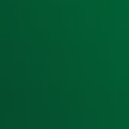
Ontvang onze nieuwsbrief
Meld je aan voor de nieuwsbrief van Radio 10 en blijf op d
Aanmelden
Meld je aan voor onze wekelijkse nieuwsbrief met daarin he
moment afmelden. Zie voor meer informatie de
privacyver
Snel naar
Home
Radiofrequenties Radio 10
Hitlijsten
Radio 10 DJ's
Radio 10 zenders
Livemuziek
Acties
Luisteren naar Radio 10