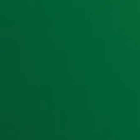
gedachten die je nóóit zal verwachten op een uitvaart...
Door
Redactie
Lees ook
Op welke Top 4000-hit hebben onze dj's voo
Bij deze Top 4000-hits denken onze dj's aa