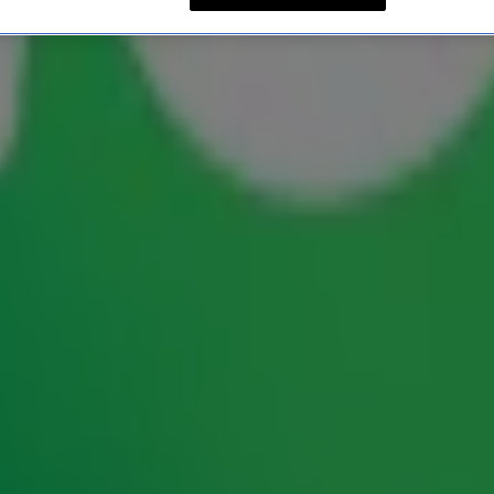
 onze dj's op hun uitvaart
ren, maar als de tijd dan toch is aangebroken...
aart? Een hit die je leven mooi samenvat?
e vieren? Onze dj's vonden het nogal een
ize
en
Gijs Staverman
hebben een hit in