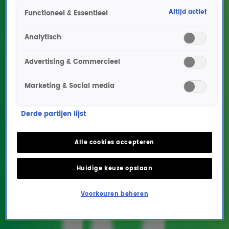
Altijd actief
Functioneel & Essentieel
Analytisch
Advertising & Commercieel
Marketing & Social media
Deze artiesten treden op
Derde partijen lijst
met Eros Ramazzotti
tijdens Symphonica in
Alle cookies accepteren
Rosso!
Huidige keuze opslaan
ENTERTAINMENT
26 aug 2025, 10:12
Voorkeuren beheren