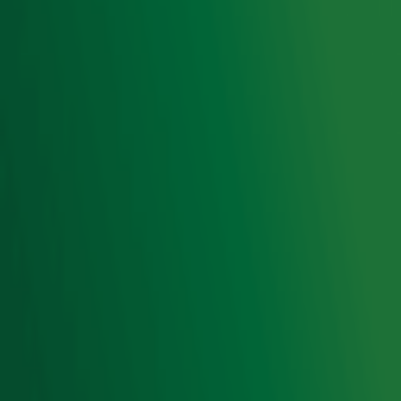
Luisteren naar Radio 10
Voorwaarden
Privacyverklaring
Gebruiksvoorwaarden
Cookieverklaring
Digitale diensten
Cookie instellingen
Adverteren
Vacatures
Publieksservice
Toegankelijkheid
Contact met de Studio
0909-300 10 10
info@radio10.nl
Whatsapp met de Studio
Download de Radio 10 App
Volg Radio 10
©
2026 Talpa Network. Alle rechten voorbehouden. Geen