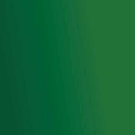
Ramazzotti
Ontvang onze nieuwsbrief
Meld je aan voor de nieuwsbrief van Radio 10 en blijf op
de hoogte van het laatste Radio 10-nieuws.
Aanmelden
Meld je aan voor onze wekelijkse nieuwsbrief met daarin
het laatste nieuws en aanbiedingen die wijzelf of in
samenwerking met onze partners organiseren. Je kunt je
op ieder moment afmelden. Zie voor meer informatie de
privacyverklaring
.
Snel naar
Home
Radiofrequenties Radio 10
Hitlijsten
Radio 10 DJ's
Radio 10 zenders
Livemuziek
Acties