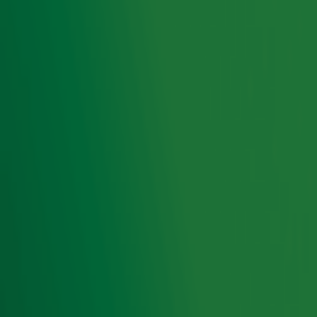
niemand minder dan Berget Lewis. De Nederlandse
gospelzangeres is bekend van onder andere
Ladies of Soul
en haar betrokkenheid bij ZO! Gospel Choir. Bij ons is ze
natuurlijk vooral bekend door haar
geweldige optreden
met Ladies of Soul bij Top 4000 in Concert.
Naast Berget treedt Davina Michelle op. Ze ging in 2017
viraal met een cover van What About Us van P!nk en brak
kort daarna door met haar eigen versie van Duurt Te Lang.
De carrière van de zangeres ging in een sneltreinvaart van
start. Dit resulteerde in meerdere successen waaronder
uitverkochte shows en voorprogramma’s voor P!nk en
Robbie Williams. Het nummer Duurt Te Lang stond
afgelopen jaar op plek 553 in de Top 4000!
Foto: ANP
Lees ook
Symphonica in Rosso keert terug met Eros