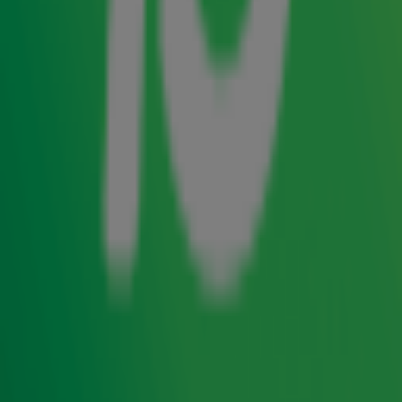
Dit najaar keert Symphonica in Rosso terug in de
Ziggo Dome met niemand minder dan Eros
Ramazzotti! De zanger pakt dit jaar extra uit met twee
Nederlandse gastartiesten. Speciaal voor deze
gelegenheid heeft hij namelijk Berget Lewis en Davina
Michelle uitgenodigd om op 17 & 18 oktober het
podium met hem te delen.
Eros Ramazzotti trapt met de World Tour Gala Premiere
zijn splinternieuwe wereldtournee af. Het belooft een
spectaculaire show te worden waarin zijn iconische hits in
een orkestrale uitvoering tot leven komen. Met meer dan
80 miljoen verkochte platen, 5 miljard luisteraars en 7
Top
4000
noteringen, is Eros Ramazzotti gerust een
wereldfenomeen te noemen.
Nederlandse gastartiesten
Maar Ramazzotti staat er dus niet alleen! Hij wordt
vergezeld door twee Nederlandse artiesten. Ten eerste