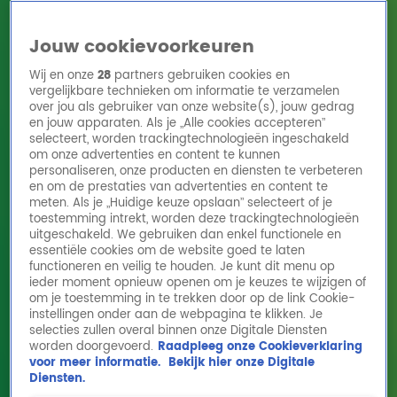
Jouw cookievoorkeuren
Wij en onze
28
partners gebruiken cookies en
vergelijkbare technieken om informatie te verzamelen
over jou als gebruiker van onze website(s), jouw gedrag
en jouw apparaten. Als je „Alle cookies accepteren”
Home
Acties
Radio 10 zenders
Radioshows
DJ's
Hitlijsten
selecteert, worden trackingtechnologieën ingeschakeld
Radio luisteren
om onze advertenties en content te kunnen
personaliseren, onze producten en diensten te verbeteren
Volg Radio 10
en om de prestaties van advertenties en content te
meten. Als je „Huidige keuze opslaan” selecteert of je
toestemming intrekt, worden deze trackingtechnologieën
uitgeschakeld. We gebruiken dan enkel functionele en
Zoeken
essentiële cookies om de website goed te laten
functioneren en veilig te houden. Je kunt dit menu op
ieder moment opnieuw openen om je keuzes te wijzigen of
Home
Online Radio Luisteren
Acties
Shows
Alle zenders
om je toestemming in te trekken door op de link Cookie-
instellingen onder aan de webpagina te klikken. Je
selecties zullen overal binnen onze Digitale Diensten
worden doorgevoerd.
Raadpleeg onze Cookieverklaring
voor meer informatie.
Bekijk hier onze Digitale
Diensten.