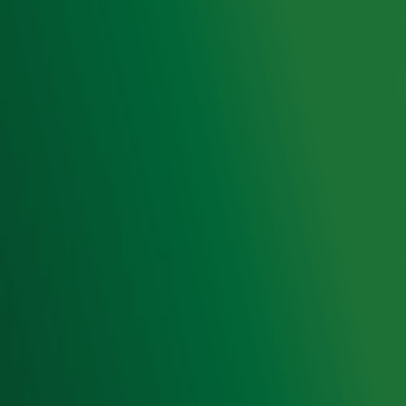
Acties
Luisteren naar Radio 10
Voorwaarden
Privacyverklaring
Gebruiksvoorwaarden
Cookieverklaring
Digitale diensten
Cookie instellingen
Adverteren
Vacatures
Publieksservice
Toegankelijkheid
Contact met de Studio
0909-300 10 10
info@radio10.nl
Whatsapp met de Studio
Download de Radio 10 App
Volg Radio 10
©
2026 Talpa Network. Alle rechten voorbehouden. Geen