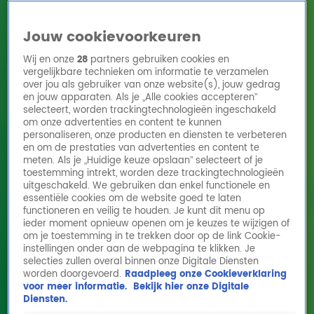
Jouw cookievoorkeuren
Wij en onze
28
partners gebruiken cookies en
vergelijkbare technieken om informatie te verzamelen
over jou als gebruiker van onze website(s), jouw gedrag
en jouw apparaten. Als je „Alle cookies accepteren”
Home
Acties
Radio 10 zenders
Radioshows
DJ's
Hitlijsten
selecteert, worden trackingtechnologieën ingeschakeld
Radio luisteren
om onze advertenties en content te kunnen
personaliseren, onze producten en diensten te verbeteren
Volg Radio 10
en om de prestaties van advertenties en content te
meten. Als je „Huidige keuze opslaan” selecteert of je
toestemming intrekt, worden deze trackingtechnologieën
uitgeschakeld. We gebruiken dan enkel functionele en
Zoeken
essentiële cookies om de website goed te laten
functioneren en veilig te houden. Je kunt dit menu op
ieder moment opnieuw openen om je keuzes te wijzigen of
Home
Online Radio Luisteren
Acties
Shows
Alle zenders
om je toestemming in te trekken door op de link Cookie-
instellingen onder aan de webpagina te klikken. Je
selecties zullen overal binnen onze Digitale Diensten
worden doorgevoerd.
Raadpleeg onze Cookieverklaring
voor meer informatie.
Bekijk hier onze Digitale
Diensten.