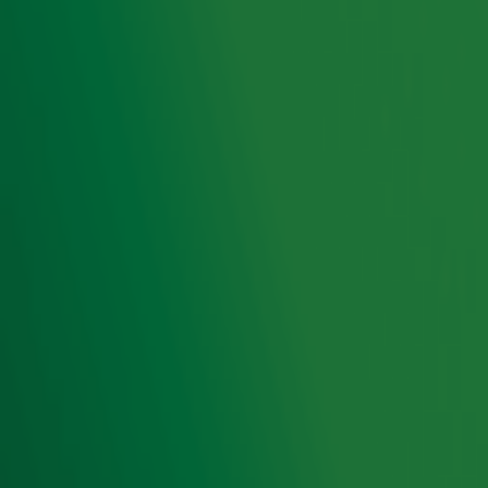
het beste én pluist de hits voor je uit. Dit keer:
liefdesliedjes die niet over de liefde gaan!
Ontvang onze nieuwsbrief
Meld je aan voor de nieuwsbrief van Radio 10 en blijf op
de hoogte van het laatste Radio 10-nieuws.
Aanmelden
Meld je aan voor onze wekelijkse nieuwsbrief met daarin
het laatste nieuws en aanbiedingen die wijzelf of in
samenwerking met onze partners organiseren. Je kunt je
op ieder moment afmelden. Zie voor meer informatie de
privacyverklaring
.
Snel naar
Home
Radiofrequenties Radio 10
Hitlijsten
Radio 10 DJ's
Radio 10 zenders
Livemuziek