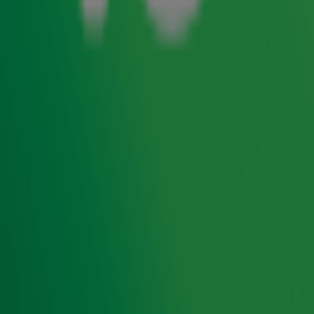
moeilijkers gevonden. Onze sterspelers... euh, dj's
Gijs
Staverman
,
Erik de Zwart
,
Robert Feller
en
Lex Gaarthuis
kregen de opdracht om de vlaggen van een aantal WK-
landen te raden, maar dat bleek nog best een uitdaging.
Duitsland en België lijken natuurlijk ook wel héél erg op
elkaar... toch, Erik?
Door
Redactie
Lees ook
Aké in de spits?! Radio 10-dj's maken de
ultieme WK-opstelling!
Ontvang onze nieuwsbrief
Meld je aan voor de nieuwsbrief van Radio 10 en blijf op
de hoogte van het laatste Radio 10-nieuws.
Aanmelden
Meld je aan voor onze wekelijkse nieuwsbrief met daarin