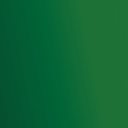
het laatste nieuws en aanbiedingen die wijzelf of in
samenwerking met onze partners organiseren. Je kunt je
op ieder moment afmelden. Zie voor meer informatie de
privacyverklaring
.
Snel naar
Home
Radiofrequenties Radio 10
Hitlijsten
Radio 10 DJ's
Radio 10 zenders
Livemuziek
Acties
Luisteren naar Radio 10
Voorwaarden
Privacyverklaring
Gebruiksvoorwaarden
Cookieverklaring
Digitale diensten
Cookie instellingen