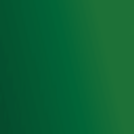
Acties
Luisteren naar Radio 10
Voorwaarden
Privacyverklaring
Gebruiksvoorwaarden
Cookieverklaring
Digitale diensten
Cookie instellingen
Adverteren
Vacatures
Publieksservice
Toegankelijkheid
Contact met de Studio
0909-300 10 10
info@radio10.nl
Whatsapp met de Studio
Download de Radio 10 App
Volg Radio 10
©
2026 Talpa Network. Alle rechten voorbehouden. Geen