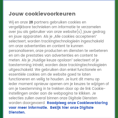
Jouw cookievoorkeuren
Wij en onze
28
partners gebruiken cookies en
vergelijkbare technieken om informatie te verzamelen
over jou als gebruiker van onze website(s), jouw gedrag
en jouw apparaten. Als je „Alle cookies accepteren”
Home
Acties
Radio 10 zenders
Radioshows
DJ's
Hitlijsten
selecteert, worden trackingtechnologieën ingeschakeld
Radio luisteren
om onze advertenties en content te kunnen
personaliseren, onze producten en diensten te verbeteren
Volg Radio 10
en om de prestaties van advertenties en content te
meten. Als je „Huidige keuze opslaan” selecteert of je
toestemming intrekt, worden deze trackingtechnologieën
uitgeschakeld. We gebruiken dan enkel functionele en
Zoeken
essentiële cookies om de website goed te laten
functioneren en veilig te houden. Je kunt dit menu op
ieder moment opnieuw openen om je keuzes te wijzigen of
Home
Online Radio Luisteren
Acties
Shows
Alle zenders
om je toestemming in te trekken door op de link Cookie-
instellingen onder aan de webpagina te klikken. Je
selecties zullen overal binnen onze Digitale Diensten
worden doorgevoerd.
Raadpleeg onze Cookieverklaring
voor meer informatie.
Bekijk hier onze Digitale
Diensten.