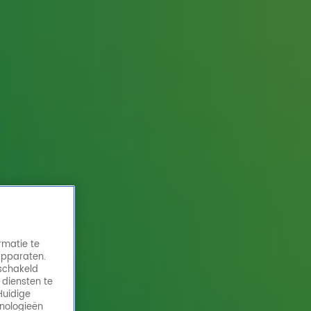
rmatie te
apparaten.
eschakeld
 diensten te
Huidige
hnologieën