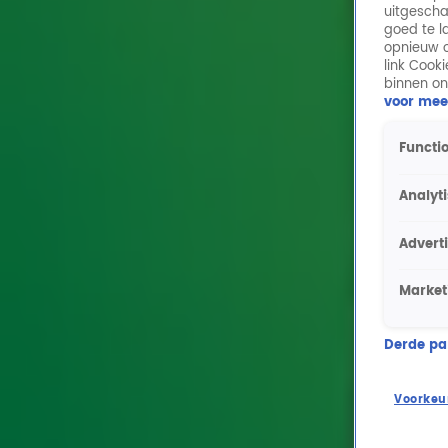
uitgescha
goed te l
opnieuw o
link Cook
binnen on
voor mee
Functio
Analyt
Advert
Market
Derde part
Voorkeu