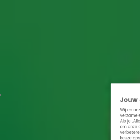
Home
Acties
Radio 10 zenders
Radioshows
DJ's
Hitlijsten
Radio luiste
Volg Radio 10
Zoeken
Home
Online Radio Luisteren
Acties
Shows
Alle zenders
Jouw 
Wij en on
verzamele
Als je „A
om onze a
verbetere
keuze ops