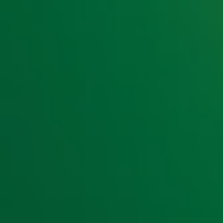
voor hém? Aan
Gordon & Froukje
vertelt Bram openhartig 
nou echt het allerzwaarst vond. En naast een paar waardev
opvallende waarschuwing voor
Froukje
...
Foto: ANP
Door
Redactie
Lees ook
Gordon bereikt bijzondere mijlpaal in Men'
Gordon openhartig over mentale dip tijdens
Gordon staat in oktober op de cover van Me