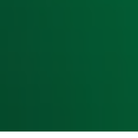
Home
Radiofrequenties Radio 10
Hitlijsten
Radio 10 DJ's
Radio 10 zenders
Livemuziek
Acties
Luisteren naar Radio 10
Voorwaarden
Privacyverklaring
Gebruiksvoorwaarden
Cookieverklaring
Digitale diensten
Cookie instellingen
Adverteren
Vacatures
Publieksservice
Toegankelijkheid
Contact met de Studio