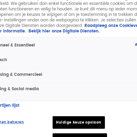
keld. We gebruiken dan enkel functionele en essentiële cookies om 
aten functioneren en veilig te houden. Je kunt dit menu op ieder mo
penen om je keuzes te wijzigen of om je toestemming in te trekken 
ie-instellingen onder aan de webpagina te klikken. Je selecties zullen
ze Digitale Diensten worden doorgevoerd.
Raadpleeg onze Cookieve
r informatie.
Bekijk hier onze Digitale Diensten.
A
neel & Essentieel
isch
ising & Commercieel
ing & Social media
ijen lijst
ren beheren
Huidige keuze opslaan