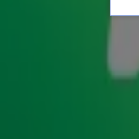
Bram Krikke vertelt hoe 
onderschat'
ENTERTAINMENT
1 juli 2026, 08:24
Radio-dj en influencer Bram Krikke straalt deze maand 
cover van Men's Health. Nu
Gordon
over vier weken zélf voo
shoot, is één vraag natuurlijk onvermijdelijk: hoe zwaar w