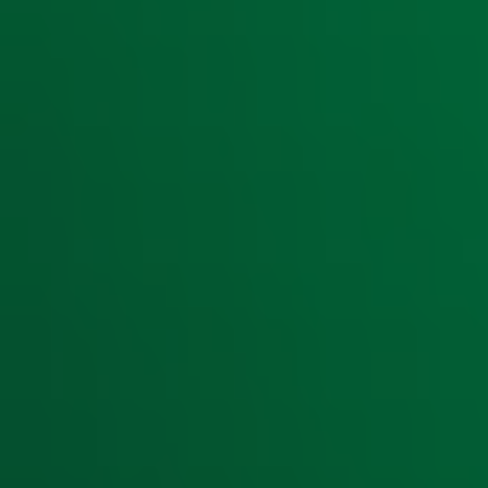
Ontvang onze nieuwsbrief
Meld je aan voor de nieuwsbrief van Radio 10 en blijf op d
Aanmelden
Meld je aan voor onze wekelijkse nieuwsbrief met daarin he
moment afmelden. Zie voor meer informatie de
privacyver
Snel naar