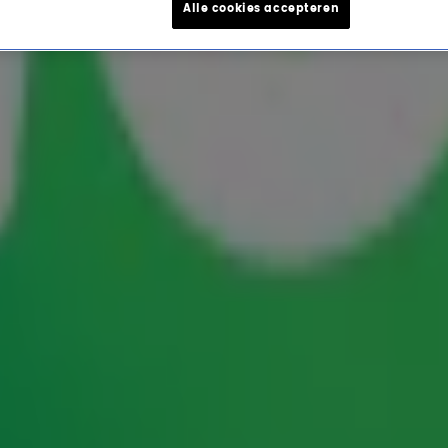
Alle cookies accepteren
zwaar Men's Health-cover 
samen met presentator Daan Boom op de nieuwste
r de camera staat voor zijn eigen Men's Health-
as de weg naar die Men's Health-cover eigenlijk