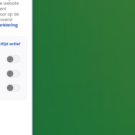
de website
ment
door op de
 overal
rklaring
ltijd actief