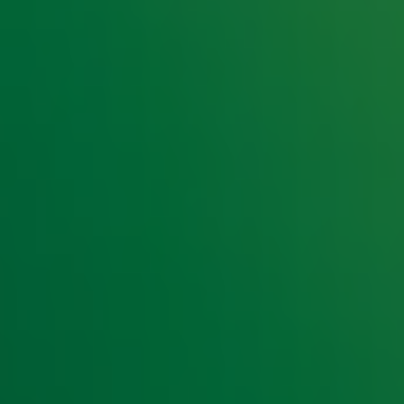
e hoogte van het laatste Radio 10-nieuws.
t laatste nieuws en aanbiedingen die wijzelf of in samenwe
klaring
.