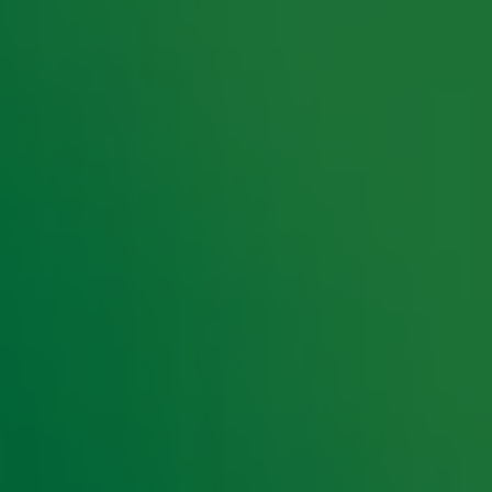
over de maandenlange voorbereiding en wat hij
olle tips voor Gordon, heeft Bram ook nog een
s Health-traject
 Men’s Health-traject: 'Zat er helemaal doorheen'
n's Health!